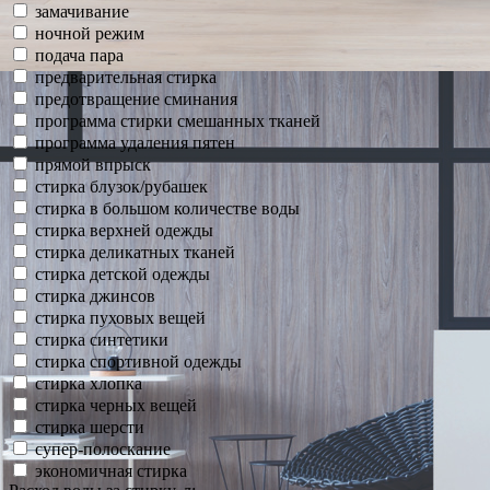
замачивание
ночной режим
подача пара
предварительная стирка
предотвращение сминания
программа стирки смешанных тканей
программа удаления пятен
прямой впрыск
стирка блузок/рубашек
стирка в большом количестве воды
стирка верхней одежды
стирка деликатных тканей
стирка детской одежды
стирка джинсов
стирка пуховых вещей
стирка синтетики
стирка спортивной одежды
стирка хлопка
стирка черных вещей
стирка шерсти
супер-полоскание
экономичная стирка