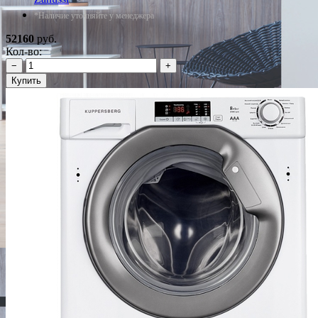
*Наличие уточняйте у менеджера
52160
руб.
Кол-во:
−
+
Купить