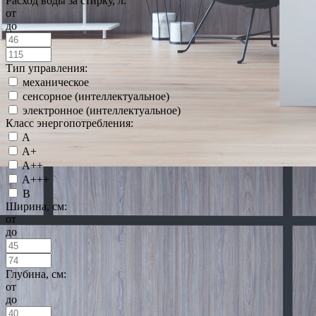
Расход воды за стирку, л:
от
до
Тип управления:
механическое
сенсорное (интеллектуальное)
электронное (интеллектуальное)
Класс энергопотребления:
A
A+
A++
A+++
B
Ширина, см:
от
до
Глубина, см:
от
до