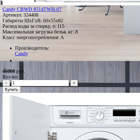
Candy CBWD 8514TWH-07
Артикул:
324408
Габариты ШxГxВ: 60x55x82
Расход воды за стирку, л: 115
Максимальная загрузка белья, кг: 8
Класс энергопотребления: A
Производитель:
Candy
*Наличие уточняйте у менеджера
46000
руб.
Кол-во:
−
+
Купить