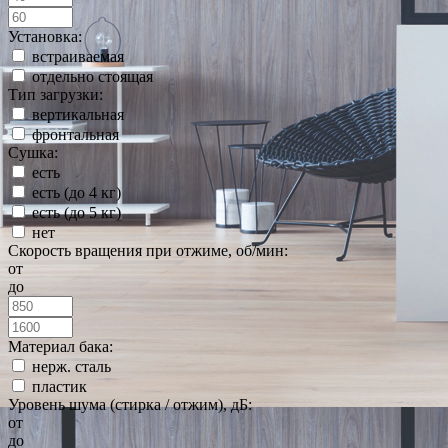
Установка:
встраиваемая
отдельно стоящая
Тип загрузки:
вертикальная
фронтальная
Сушка:
есть
есть (до 4 кг)
есть (до 5 кг)
нет
Скорость вращения при отжиме, об/мин:
от
до
Материал бака:
нерж. сталь
пластик
Уровень шума (стирка / отжим), дБ:
от
до