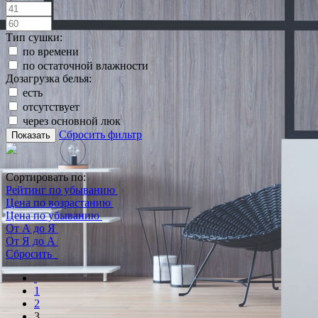
Тип сушки:
по времени
по остаточной влажности
Дозагрузка белья:
есть
отсутствует
через основной люк
Сбросить фильтр
Показать
Сортировать по:
Рейтинг по убыванию
Цена по возрастанию
Цена по убыванию
От А до Я
От Я до А
Сбросить
1
2
3