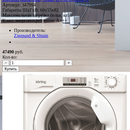
Артикул:
347994
Габариты ШxГxВ: 60x55x82
Максимальная загрузка белья, кг: 8
Класс энергопотребления: A+++
Производитель:
Zigmund & Shtain
*Наличие уточняйте у менеджера
47490
руб.
Кол-во:
−
+
Купить