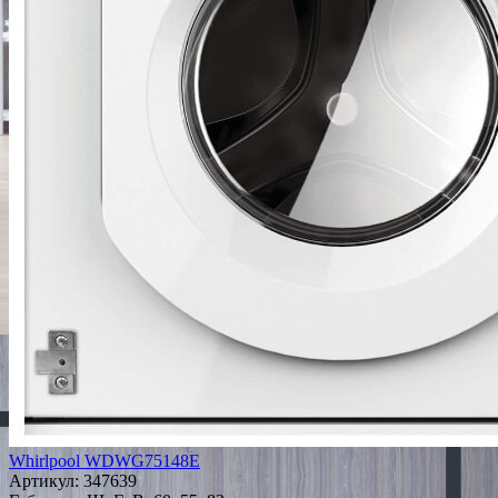
Whirlpool WDWG75148E
Артикул:
347639