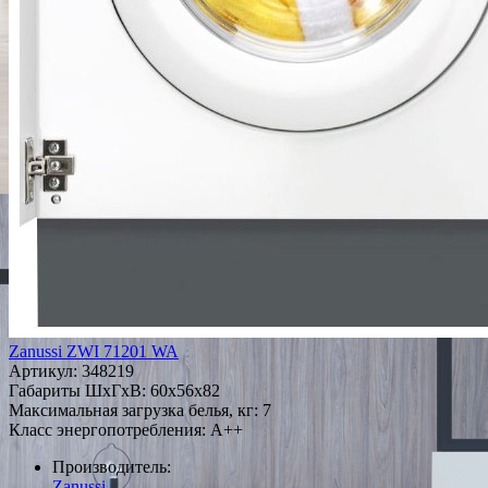
Zanussi ZWI 71201 WA
Артикул:
348219
Габариты ШxГxВ: 60x56x82
Максимальная загрузка белья, кг: 7
Класс энергопотребления: A++
Производитель:
Zanussi