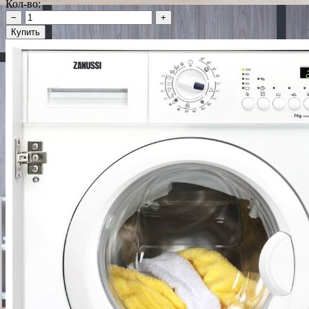
Кол-во:
−
+
Купить