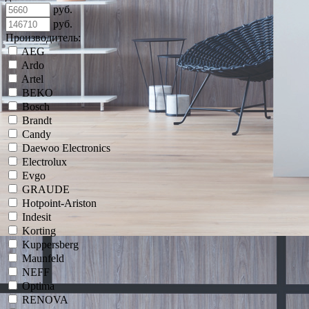
руб.
руб.
Производитель:
AEG
Ardo
Artel
BEKO
Bosch
Brandt
Candy
Daewoo Electronics
Electrolux
Evgo
GRAUDE
Hotpoint-Ariston
Indesit
Korting
Kuppersberg
Maunfeld
NEFF
Optima
RENOVA