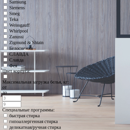
Samsung
Siemens
Smeg
Teka
Weissgauff
Whirlpool
Zanussi
Zigmund & Shtain
Белоснежка
СЛАВДА
Славда
Фея
Цвет корпуса:
Максимальная загрузка белья, кг:
от
до
Специальные программы:
быстрая стирка
гипоаллергенная стирка
деликатная/ручная стирка