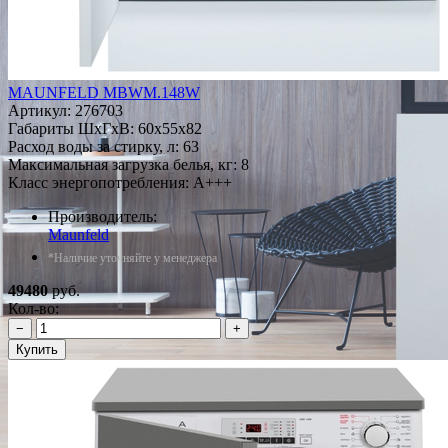
MAUNFELD MBWM.148W
Артикул:
276703
Габариты ШxГxВ: 60x55x82
Расход воды за стирку, л: 63
Максимальная загрузка белья, кг: 8
Класс энергопотребления: A+++
Производитель:
Maunfeld
*Наличие уточняйте у менеджера
49480
руб.
Кол-во:
−
+
Купить