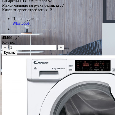
Габариты ШxГxВ: 60x55x82
Максимальная загрузка белья, кг: 7
Класс энергопотребления: B
Производитель:
Whirlpool
*Наличие уточняйте у менеджера
45400
руб.
Кол-во:
−
+
Купить