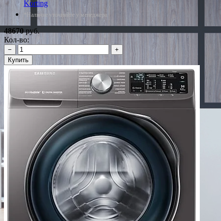
Korting
*Наличие уточняйте у менеджера
48670
руб.
Кол-во:
−
+
Купить