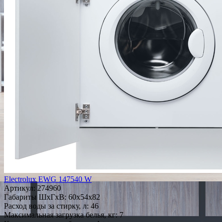
Electrolux EWG 147540 W
Артикул:
274960
Габариты ШxГxВ: 60x54x82
Расход воды за стирку, л: 46
Максимальная загрузка белья, кг: 7