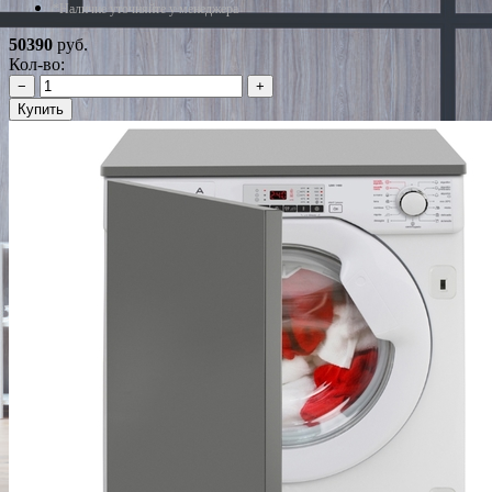
*Наличие уточняйте у менеджера
50390
руб.
Кол-во:
−
+
Купить