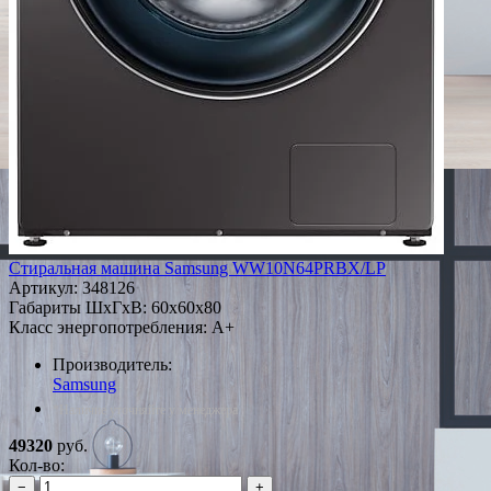
Стиральная машина Samsung WW10N64PRBX/LP
Артикул:
348126
Габариты ШxГxВ: 60x60x80
Класс энергопотребления: A+
Производитель:
Samsung
*Наличие уточняйте у менеджера
49320
руб.
Кол-во:
−
+