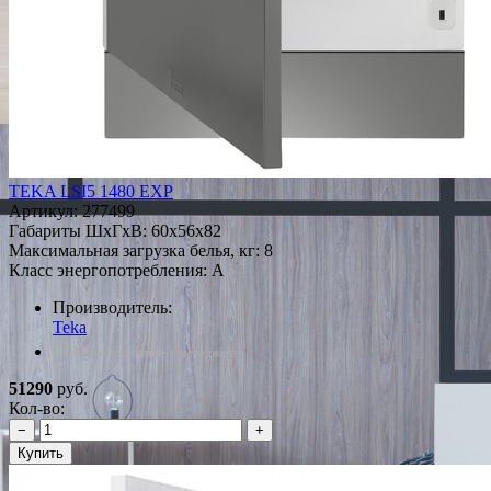
TEKA LSI5 1480 EXP
Артикул:
277499
Габариты ШxГxВ: 60x56x82
Максимальная загрузка белья, кг: 8
Класс энергопотребления: A
Производитель:
Teka
*Наличие уточняйте у менеджера
51290
руб.
Кол-во:
−
+
Купить