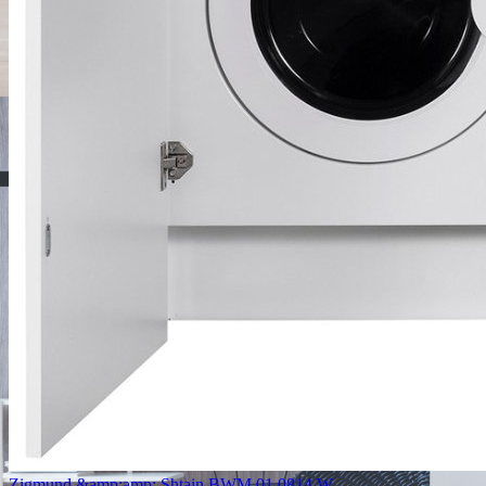
Zigmund &amp;amp; Shtain BWM 01.0814 W