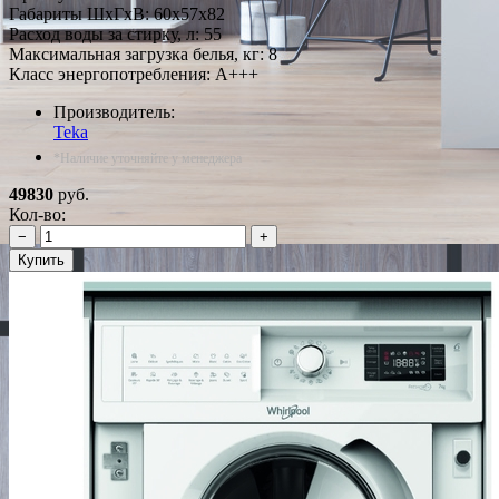
Габариты ШxГxВ: 60x57x82
Расход воды за стирку, л: 55
Максимальная загрузка белья, кг: 8
Класс энергопотребления: A+++
Производитель:
Teka
*Наличие уточняйте у менеджера
49830
руб.
Кол-во:
−
+
Купить