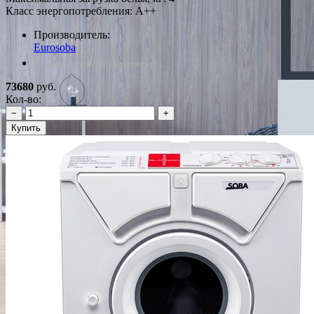
Класс энергопотребления: A++
Производитель:
Eurosoba
*Наличие уточняйте у менеджера
73680
руб.
Кол-во:
−
+
Купить