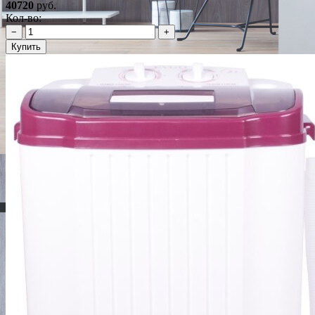
40720
руб.
Кол-во:
−
+
Купить