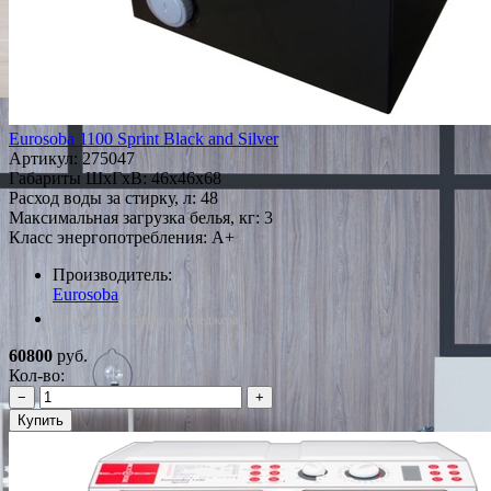
Eurosoba 1100 Sprint Black and Silver
Артикул:
275047
Габариты ШxГxВ: 46x46x68
Расход воды за стирку, л: 48
Максимальная загрузка белья, кг: 3
Класс энергопотребления: A+
Производитель:
Eurosoba
*Наличие уточняйте у менеджера
60800
руб.
Кол-во:
−
+
Купить