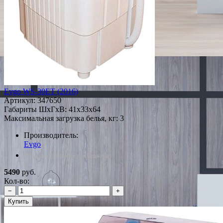
Evgo WS-30ET (2016)
Артикул:
347650
Габариты ШxГxВ: 41x33x64
Максимальная загрузка белья, кг: 3
Производитель:
Evgo
*Наличие уточняйте у менеджера
5490
руб.
Кол-во:
−
+
Купить