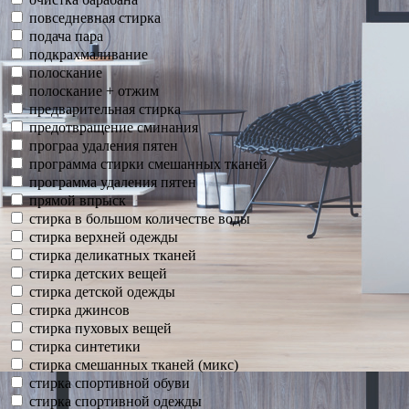
повседневная стирка
подача пара
подкрахмаливание
полоскание
полоскание + отжим
предварительная стирка
предотвращение сминания
програа удаления пятен
программа стирки смешанных тканей
программа удаления пятен
прямой впрыск
стирка в большом количестве воды
стирка верхней одежды
стирка деликатных тканей
стирка детских вещей
стирка детской одежды
стирка джинсов
стирка пуховых вещей
стирка синтетики
стирка смешанных тканей (микс)
стирка спортивной обуви
стирка спортивной одежды