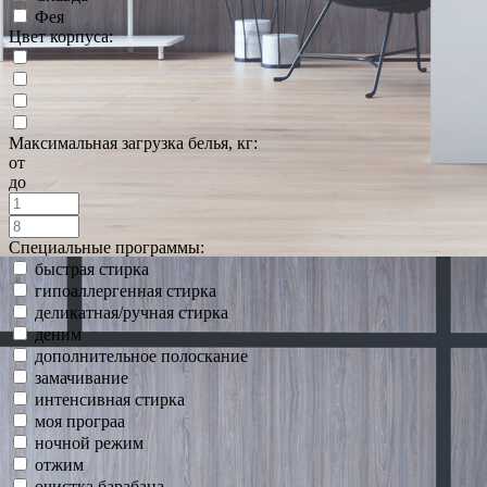
Фея
Цвет корпуса:
Максимальная загрузка белья, кг:
от
до
Специальные программы:
быстрая стирка
гипоаллергенная стирка
деликатная/ручная стирка
деним
дополнительное полоскание
замачивание
интенсивная стирка
моя програа
ночной режим
отжим
очистка барабана