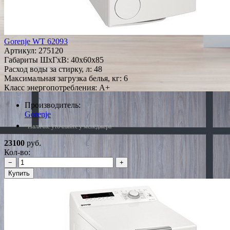
Gorenje WT 62093
Артикул:
275120
Габариты ШxГxВ: 40x60x85
Расход воды за стирку, л: 48
Максимальная загрузка белья, кг: 6
Класс энергопотребления: A+
Производитель:
Gorenje
*Наличие уточняйте у менеджера
23100
руб.
Кол-во:
−
+
Купить