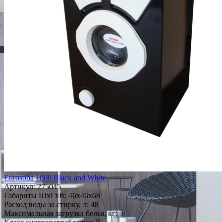
Eurosoba 1000 Black and White
Артикул:
275045
Габариты ШxГxВ: 46x46x68
Расход воды за стирку, л: 48
Максимальная загрузка белья, кг: 3