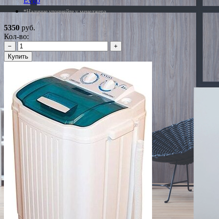
Evgo
*Наличие уточняйте у менеджера
5350
руб.
Кол-во:
−
+
Купить