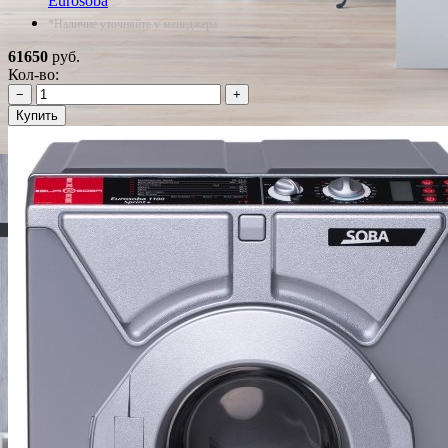
Eurosoba
*Наличие уточняйте у менеджера
61650
руб.
Кол-во:
−
+
Купить