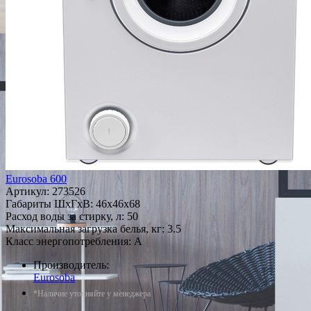
Eurosoba 600
Артикул:
273526
Габариты ШxГxВ: 46x46x68
Расход воды за стирку, л: 50
Максимальная загрузка белья, кг: 3.5
Класс энергопотребления: A
Производитель:
Eurosoba
*Наличие уточняйте у менеджера