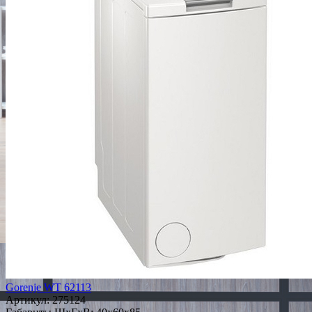
Gorenje WT 62113
Артикул:
275124