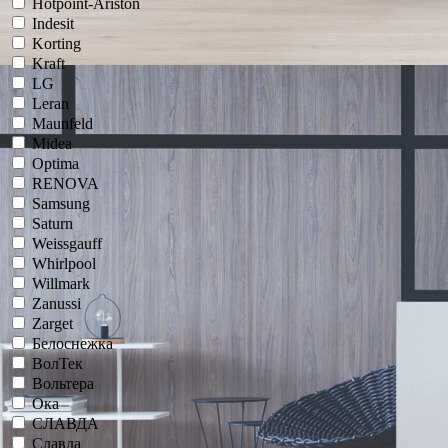
Hotpoint-Ariston
Indesit
Korting
Kraft
LG
Leran
Maunfeld
Midea
Optima
RENOVA
Samsung
Saturn
Weissgauff
Whirlpool
Willmark
Zanussi
Zarget
Белоснежка
ВолТек
Вольтера
Ока
СЛАВДА
Славда