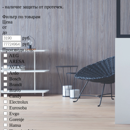
- наличие защиты от протечек.
Фильтр по товарам
Цена
от
до
руб.
руб.
Производитель:
AEG
ARESA
AVEX
Ardo
Bosch
Brandt
Bravo
Candy
Electrolux
Eurosoba
Evgo
Gorenje
Hansa