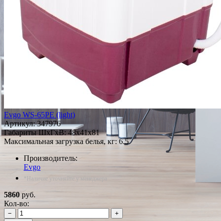
Evgo WS-65PE (light)
Артикул:
347976
Габариты ШxГxВ: 48x41x81
Максимальная загрузка белья, кг: 6.5
Производитель:
Evgo
*Наличие уточняйте у менеджера
5860
руб.
Кол-во:
−
+