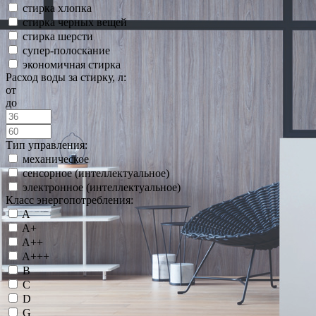
стирка хлопка
стирка черных вещей
стирка шерсти
супер-полоскание
экономичная стирка
Расход воды за стирку, л:
от
до
Тип управления:
механическое
сенсорное (интеллектуальное)
электронное (интеллектуальное)
Класс энергопотребления:
A
A+
A++
A+++
B
C
D
G