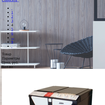
Сбросить
1
2
3
4
5
6
...
9
Товар
Параметры
Цена, руб.
Кол-во