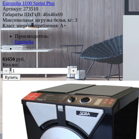
Eurosoba 1100 Sprint Plus
Артикул:
273510
Габариты ШxГxВ: 46x46x69
Максимальная загрузка белья, кг: 3
Класс энергопотребления: A+
Производитель:
Eurosoba
*Наличие уточняйте у менеджера
61650
руб.
Кол-во:
−
+
Купить