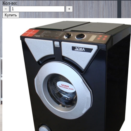
Кол-во:
−
+
Купить