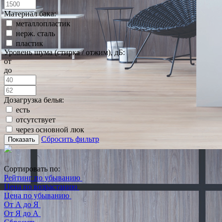
Материал бака:
металлопластик
нерж. сталь
пластик
Уровень шума (стирка / отжим), дБ:
от
до
Дозагрузка белья:
есть
отсутствует
через основной люк
Сбросить фильтр
Показать
Сортировать по:
Рейтинг по убыванию
Цена по возрастанию
Цена по убыванию
От А до Я
От Я до А