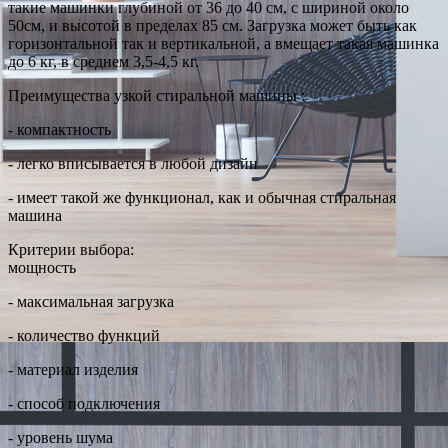
такие машинки глубиной от 36 до 40 см, с шириной около
50см, и высотой в пределах 85 см. Загрузка может быть как
горизонтальной так и вертикальной, а вмещает такая машинка
до 6 кг, в среднем 3,5-4,5 кг.
Преимущества узкой стиральной машины :
- компактность
- легко вписывается в любой дизайн
- имеет такой же функционал, как и обычная стиральная
машина
Критерии выбора:
мощность
- максимальная загрузка
- количество функций
- материал изделия
- способ подключения
- уровень шума