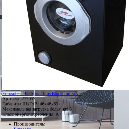
Eurosoba 1100 Sprint Plus Black and Silver
Артикул:
275053
Габариты ШxГxВ: 46x46x69
Максимальная загрузка белья, кг: 3
Класс энергопотребления: A+
Производитель: