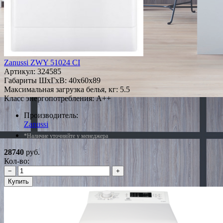
Zanussi ZWY 51024 CI
Артикул:
324585
Габариты ШxГxВ: 40x60x89
Максимальная загрузка белья, кг: 5.5
Класс энергопотребления: A++
Производитель:
Zanussi
*Наличие уточняйте у менеджера
28740
руб.
Кол-во:
−
+
Купить