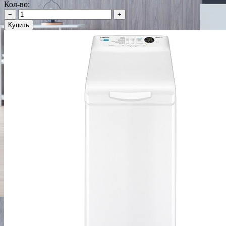
Кол-во:
−
+
Купить