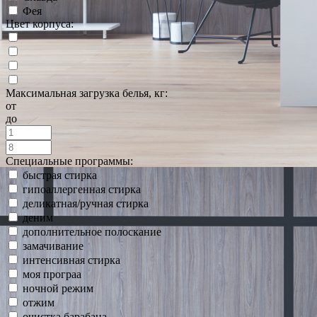
Фея
Цвет корпуса:
Максимальная загрузка белья, кг:
от
до
Специальные программы:
быстрая стирка
гипоаллергенная стирка
деликатная/ручная стирка
деним
дополнительное полоскание
замачивание
интенсивная стирка
моя програа
ночной режим
отжим
очистка барабана