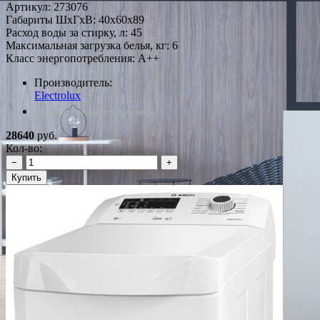
Артикул:
273076
Габариты ШxГxВ: 40x60x89
Расход воды за стирку, л: 45
Максимальная загрузка белья, кг: 6
Класс энергопотребления: A++
Производитель:
Electrolux
*Наличие уточняйте у менеджера
28640
руб.
Кол-во:
−
+
Купить