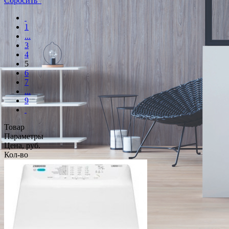
Сбросить
1
...
3
4
5
6
7
...
9
Товар
Параметры
Цена, руб.
Кол-во