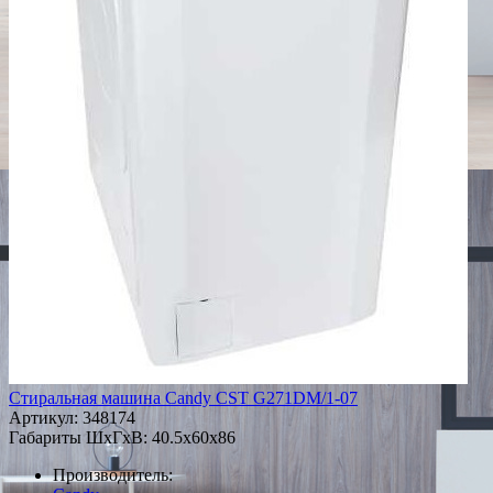
Стиральная машина Candy CST G271DM/1-07
Артикул:
348174
Габариты ШxГxВ: 40.5x60x86
Производитель: