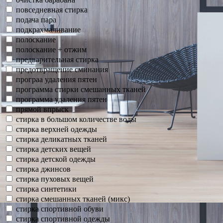
повседневная стирка
подача пара
подкрахмаливание
полоскание
полоскание + отжим
предварительная стирка
предотвращение сминания
програа удаления пятен
программа стирки смешанных тканей
программа удаления пятен
прямой впрыск
стирка в большом количестве воды
стирка верхней одежды
стирка деликатных тканей
стирка детских вещей
стирка детской одежды
стирка джинсов
стирка пуховых вещей
стирка синтетики
стирка смешанных тканей (микс)
стирка спортивной обуви
стирка спортивной одежды