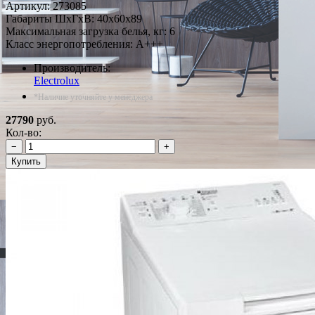
Артикул:
273085
Габариты ШxГxВ: 40x60x89
Максимальная загрузка белья, кг: 6
Класс энергопотребления: A+++
Производитель:
Electrolux
*Наличие уточняйте у менеджера
27790
руб.
Кол-во:
−
+
Купить