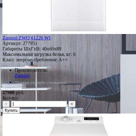
Zanussi ZWQ 61226 WI
Артикул:
277951
Габариты ШxГxВ: 40x60x89
Максимальная загрузка белья, кг: 6
Класс энергопотребления: A++
Производитель:
Zanussi
*Наличие уточняйте у менеджера
27980
руб.
Кол-во:
−
+
Купить