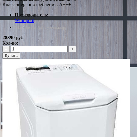
Класс энергопотребления: A+++
Производитель:
Whirlpool
*Наличие уточняйте у менеджера
28390
руб.
Кол-во:
−
+
Купить