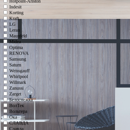
Hotpoint-Ariston
Indesit
Korting
Kraft
LG
Leran
Maunfeld
Midea
Optima
RENOVA
Samsung
Saturn
Weissgauff
Whirlpool
Willmark
Zanussi
Zarget
Белоснежка
ВолТек
Вольтера
Ока
СЛАВДА
Славда