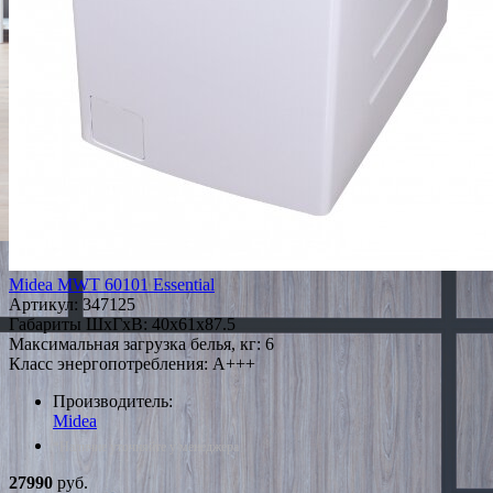
Midea MWT 60101 Essential
Артикул:
347125
Габариты ШxГxВ: 40x61x87.5
Максимальная загрузка белья, кг: 6
Класс энергопотребления: A+++
Производитель:
Midea
*Наличие уточняйте у менеджера
27990
руб.