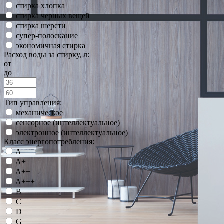
стирка хлопка
стирка черных вещей
стирка шерсти
супер-полоскание
экономичная стирка
Расход воды за стирку, л:
от
до
Тип управления:
механическое
сенсорное (интеллектуальное)
электронное (интеллектуальное)
Класс энергопотребления:
A
A+
A++
A+++
B
C
D
G