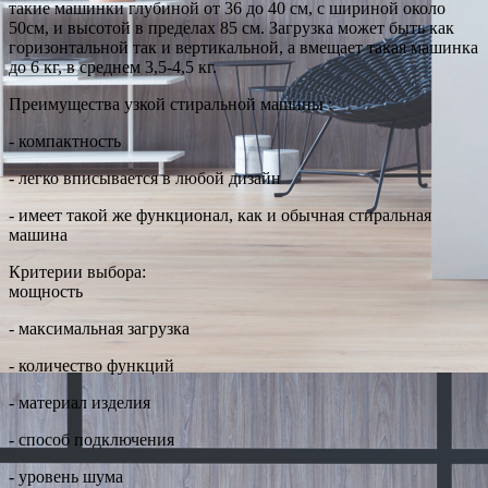
такие машинки глубиной от 36 до 40 см, с шириной около
50см, и высотой в пределах 85 см. Загрузка может быть как
горизонтальной так и вертикальной, а вмещает такая машинка
до 6 кг, в среднем 3,5-4,5 кг.
Преимущества узкой стиральной машины :
- компактность
- легко вписывается в любой дизайн
- имеет такой же функционал, как и обычная стиральная
машина
Критерии выбора:
мощность
- максимальная загрузка
- количество функций
- материал изделия
- способ подключения
- уровень шума