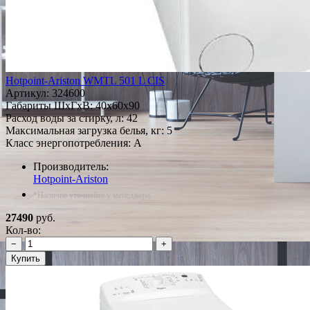
Hotpoint-Ariston WMTL 501 L CIS
Артикул:
324600
Габариты ШxГxВ: 40x60x90
Расход воды за стирку, л: 42
Максимальная загрузка белья, кг: 5
Класс энергопотребления: A
Производитель:
Hotpoint-Ariston
*Наличие уточняйте у менеджера
27490
руб.
Кол-во:
−
+
Купить