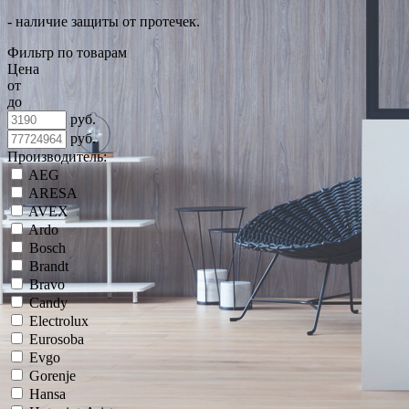
- наличие защиты от протечек.
Фильтр по товарам
Цена
от
до
руб.
руб.
Производитель:
AEG
ARESA
AVEX
Ardo
Bosch
Brandt
Bravo
Candy
Electrolux
Eurosoba
Evgo
Gorenje
Hansa