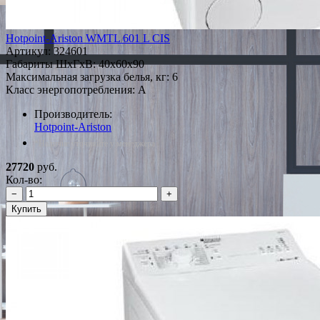
Hotpoint-Ariston WMTL 601 L CIS
Артикул:
324601
Габариты ШxГxВ: 40x60x90
Максимальная загрузка белья, кг: 6
Класс энергопотребления: A
Производитель:
Hotpoint-Ariston
*Наличие уточняйте у менеджера
27720
руб.
Кол-во:
−
+
Купить