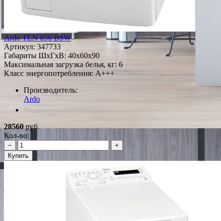
Ardo TLN 856 BSW
Артикул:
347733
Габариты ШxГxВ: 40x60x90
Максимальная загрузка белья, кг: 6
Класс энергопотребления: A+++
Производитель:
Ardo
*Наличие уточняйте у менеджера
28560
руб.
Кол-во:
−
+
Купить