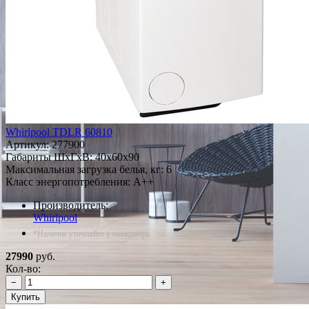
Whirlpool TDLR 60810
Артикул:
277900
Габариты ШxГxВ: 40x60x90
Максимальная загрузка белья, кг: 6
Класс энергопотребления: A++
Производитель:
Whirlpool
*Наличие уточняйте у менеджера
27990
руб.
Кол-во:
−
+
Купить