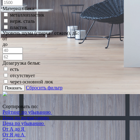
Материал бака:
металлопластик
нерж. сталь
пластик
Уровень шума (стирка / отжим), дБ:
от
до
Дозагрузка белья:
есть
отсутствует
через основной люк
Сбросить фильтр
Показать
Сортировать по:
Рейтинг по убыванию
Цена по возрастанию
Цена по убыванию
От А до Я
От Я до А