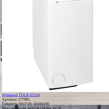
Whirlpool TDLR 65210
Артикул:
277901
Габариты ШxГxВ: 40x60x90
Максимальная загрузка белья, кг: 6