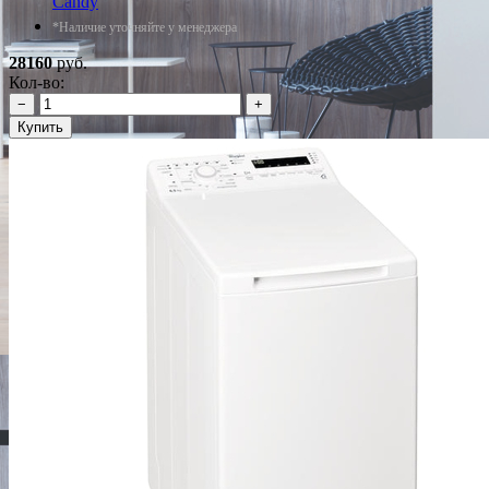
Candy
*Наличие уточняйте у менеджера
28160
руб.
Кол-во:
−
+
Купить