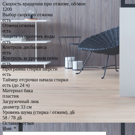
Скорость вращения при отжиме, об/мин
1200
Выбор скорости отжима
есть
Отмена отжима
есть
Защита от протечек воды
есть
Контроль дисбаланса
есть
Контроль за уровнем пены
есть
Программа стирки шерсти
есть
Таймер отсрочки начала стирки
есть (до 24 ч)
Материал бака
пластик
Загрузочный люк
диаметр 33 см
Уровень шума (стирка / отжим), дБ
58 / 78 дБ
Оставьте отзыв
Имя:
*