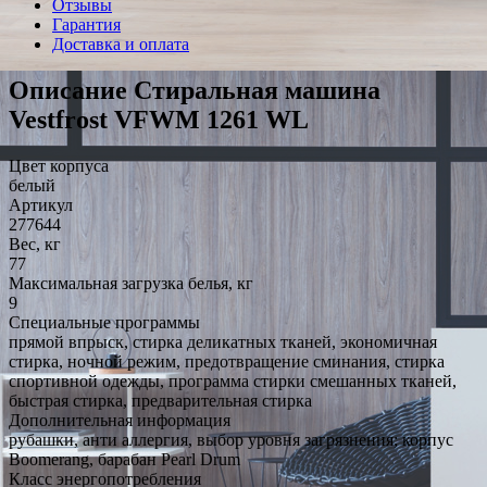
Отзывы
Гарантия
Доставка и оплата
Описание Стиральная машина
Vestfrost VFWM 1261 WL
Цвет корпуса
белый
Артикул
277644
Вес, кг
77
Максимальная загрузка белья, кг
9
Специальные программы
прямой впрыск, стирка деликатных тканей, экономичная
стирка, ночной режим, предотвращение сминания, стирка
спортивной одежды, программа стирки смешанных тканей,
быстрая стирка, предварительная стирка
Дополнительная информация
рубашки, анти аллергия, выбор уровня загрязнения; корпус
Boomerang, барабан Pearl Drum
Класс энергопотребления