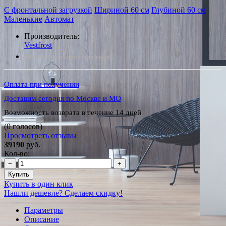
С фронтальной загрузкой
Шириной 60 см
Глубиной 60 см
Маленькие
Автомат
Производитель:
Vestfrost
*Наличие уточняйте у менеджера
Оплата при получении
Доставим сегодня по Москве и МО
Возможность возврата в течение 14 дней
(0 голосов)
Просмотреть отзывы
39190
руб.
Кол-во:
−
+
Купить
Купить в один клик
Нашли дешевле? Сделаем скидку!
Параметры
Описание