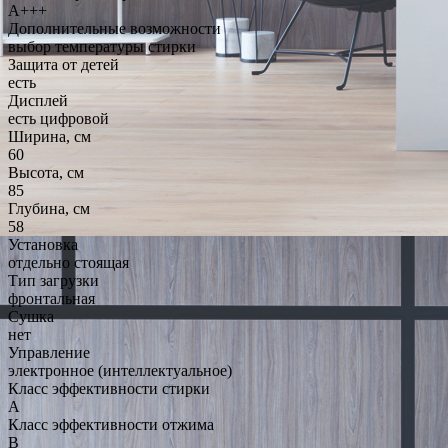
A+++
Дополнительные возможности
выбор температуры стирки
Защита от детей
есть
Дисплей
есть цифровой
Ширина, см
60
Высота, см
85
Глубина, см
58
Установка
отдельно стоящая
Тип загрузки
фронтальная
Сушка
нет
Управление
электронное (интеллектуальное)
Класс эффективности стирки
A
Класс эффективности отжима
B