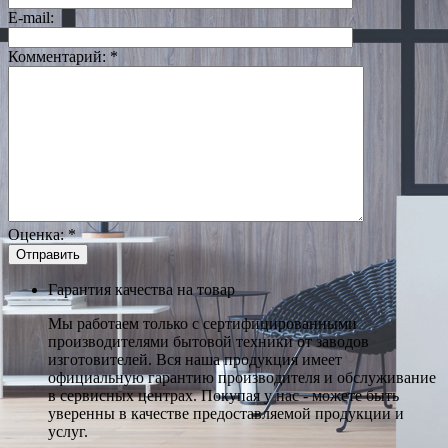
E-mail:
Комментарий:
*
Оценка:
*
Гарантия качества на товар
Мы работаем только с сертифицированными
производителями бытовой техники от заводов
изготовителей. Вся наша продукция имеет
официальную гарантию производителя и обслуживание
в сервисных центрах. Покупая у нас - можете быть
уверенны в качестве предоставляемой продукции и
услуг.