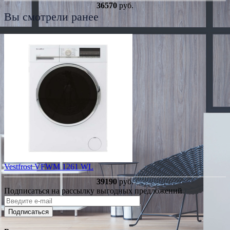
36570
руб.
Вы смотрели ранее
Vestfrost VFWM 1261 WL
39190
руб.
Подписаться на рассылку выгодных предложений
Подписаться