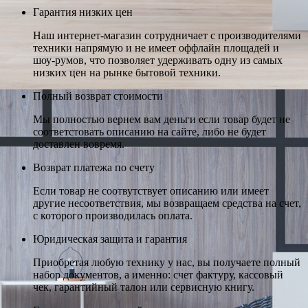
Гарантия низких цен
Наш интернет-магазин сотрудничает с производителями
техники напрямую и не имеет оффлайн площадей и
шоу-румов, что позволяет удерживать одну из самых
низких цен на рынке бытовой техники.
Полный возврат стоимости
Мы полностью вернем вам деньги если товар будет не
соответстовать описанию на сайте, либо не будет
доставлен вовремя.
Возврат платежа по счету
Если товар не соотвутствует описанию или имеет
другие несоответствия, мы возвращаем средства на счет,
с которого производилась оплата.
Юридическая защита и гарантия
Приобретая любую технику у нас, вы получаете полный
набор документов, а именно: счет фактуру, кассовый
чек, гарантийный талон или сервисную книгу.