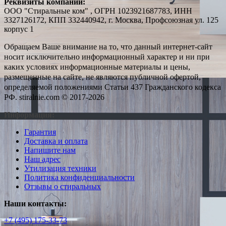
Реквизиты компании:
ООО "Стиральные ком" , ОГРН 1023921687783, ИНН
3327126172, КПП 332440942, г. Москва, Профсоюзная ул. 125
корпус 1
Обращаем Ваше внимание на то, что данный интернет-сайт
носит исключительно информационный характер и ни при
каких условиях информационные материалы и цены,
размещенные на сайте, не являются публичной офертой,
определяемой положениями Статьи 437 Гражданского кодекса
РФ. stiralnie.com © 2017-2026
Информация:
Гарантия
Доставка и оплата
Напишите нам
Наш адрес
Утилизация техники
Политика конфиденциальности
Отзывы о стиральных
Наши контакты:
+7 (495) 175-33-73