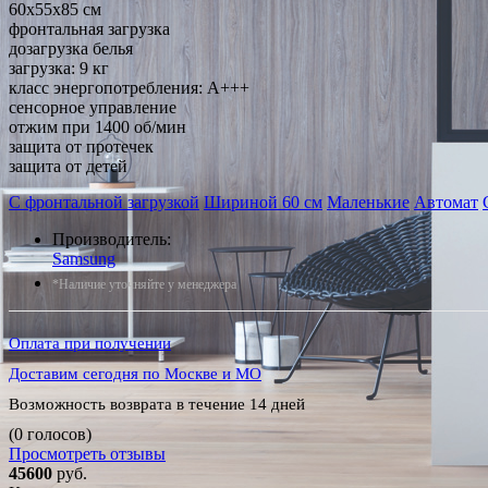
60x55x85 см
фронтальная загрузка
дозагрузка белья
загрузка: 9 кг
класс энергопотребления: A+++
сенсорное управление
отжим при 1400 об/мин
защита от протечек
защита от детей
С фронтальной загрузкой
Шириной 60 см
Маленькие
Автомат
Производитель:
Samsung
*Наличие уточняйте у менеджера
Оплата при получении
Доставим сегодня по Москве и МО
Возможность возврата в течение 14 дней
(0 голосов)
Просмотреть отзывы
45600
руб.