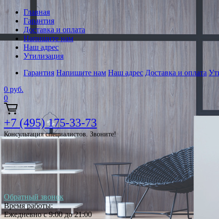
Главная
Гарантия
Доставка и оплата
Напишите нам
Наш адрес
Утилизация
Гарантия
Напишите нам
Наш адрес
Доставка и оплата
Ут
0
руб.
0
+7 (495) 175-33-73
Консультация специалистов. Звоните!
Обратный звонок
Время работы:
Ежедневно с 9:00 до 21:00