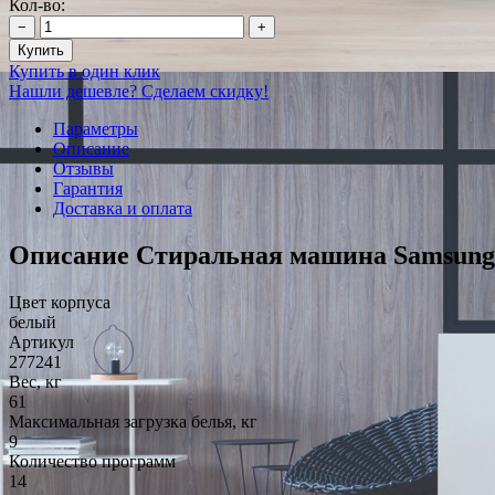
Кол-во:
−
+
Купить
Купить в один клик
Нашли дешевле? Сделаем скидку!
Параметры
Описание
Отзывы
Гарантия
Доставка и оплата
Описание Стиральная машина Samsu
Цвет корпуса
белый
Артикул
277241
Вес, кг
61
Максимальная загрузка белья, кг
9
Количество программ
14