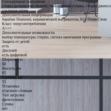
Специальные программы
стирка деликатных тканей, экономичная стирка, стирка джинсо
удаления пятен
Дополнительная информация
барабан Diamond, керамический нагреватель, Eco Drum Clean
Класс энергопотребления
A+++
Дополнительные возможности
выбор температуры стирки, сигнал окончания программы
Защита от детей
есть
Дисплей
есть цифровой
Ширина, см
60
Высота, см
85
Глубина, см
55
Установка
отдельно стоящая
Тип загрузки
фронтальная
Сушка
нет