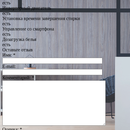
есть
Инверторный двигатель
есть
Установка времени завершения стирки
есть
Управление со смартфона
есть
Дозагрузка белья
есть
Оставьте отзыв
Имя:
*
E-mail:
Комментарий:
*
Оценка:
*