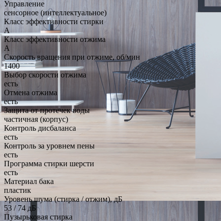
Управление
сенсорное (интеллектуальное)
Класс эффективности стирки
A
Класс эффективности отжима
A
Скорость вращения при отжиме, об/мин
1400
Выбор скорости отжима
есть
Отмена отжима
есть
Защита от протечек воды
частичная (корпус)
Контроль дисбаланса
есть
Контроль за уровнем пены
есть
Программа стирки шерсти
есть
Материал бака
пластик
Уровень шума (стирка / отжим), дБ
53 / 74 дБ
Пузырьковая стирка