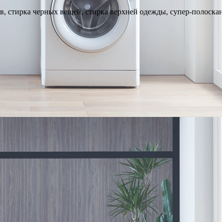
в, стирка черных вещей, стирка верхней одежды, супер-полоскан