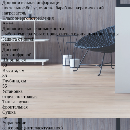
Дополнительная информация
постельное белье, очистка барабана; керамический
нагреватель
Класс энергопотребления
A+++
Дополнительные возможности
выбор температуры стирки, сигнал окончания программы
Защита от детей
есть
Дисплей
есть цифровой
Ширина, см
60
Высота, см
85
Глубина, см
55
Установка
отдельно стоящая
Тип загрузки
фронтальная
Сушка
нет
Управление
сенсорное (интеллектуальное)