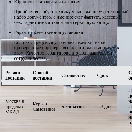
Юридическая защита и гарантия
Приобретая любую технику у нас, вы получаете полный
набор документов, а именно: счет фактуру, кассовый
чек, гарантийный талон или сервисную книгу.
Гарантия качественной установки
Если вам требуется установка техники, наши
проверенные партнеры всегда готовы помочь вам в
этом. Качество гарантированно долгими годами
сотрудничества.
Регион
Способ
С
Стоимость
Срок
доставки
доставки
о
-
п
Москва в
н
Курьер
пределах
Бесплатно
1-3 дня
-
Самовывоз
МКАД
п
н
и