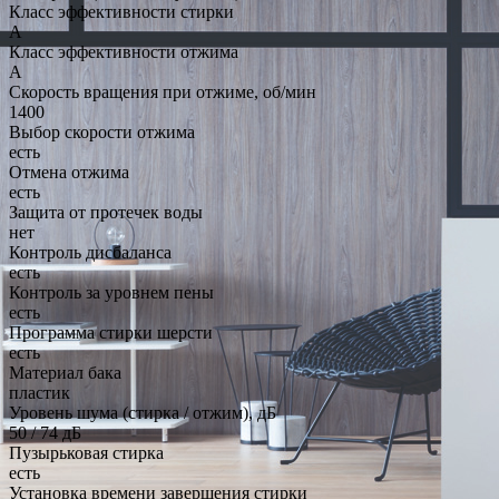
Класс эффективности стирки
A
Класс эффективности отжима
A
Скорость вращения при отжиме, об/мин
1400
Выбор скорости отжима
есть
Отмена отжима
есть
Защита от протечек воды
нет
Контроль дисбаланса
есть
Контроль за уровнем пены
есть
Программа стирки шерсти
есть
Материал бака
пластик
Уровень шума (стирка / отжим), дБ
50 / 74 дБ
Пузырьковая стирка
есть
Установка времени завершения стирки