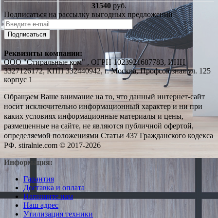
31540
руб.
Подписаться на рассылку выгодных предложений
Подписаться
Реквизиты компании:
ООО "Стиральные ком" , ОГРН 1023921687783, ИНН
3327126172, КПП 332440942, г. Москва, Профсоюзная ул. 125
корпус 1
Обращаем Ваше внимание на то, что данный интернет-сайт
носит исключительно информационный характер и ни при
каких условиях информационные материалы и цены,
размещенные на сайте, не являются публичной офертой,
определяемой положениями Статьи 437 Гражданского кодекса
РФ. stiralnie.com © 2017-2026
Информация:
Гарантия
Доставка и оплата
Напишите нам
Наш адрес
Утилизация техники