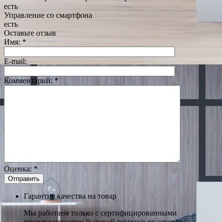
есть
Управление со смартфона
есть
Оставьте отзыв
Имя:
*
E-mail:
Комментарий:
*
Оценка:
*
Гарантия качества на товар
Мы работаем только с сертифицированными
производителями бытовой техники от заводов