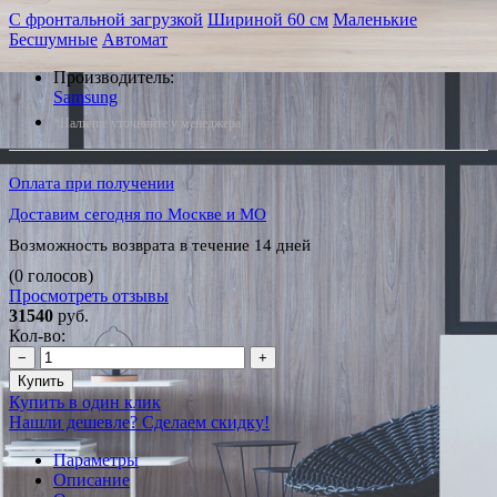
С фронтальной загрузкой
Шириной 60 см
Маленькие
Бесшумные
Автомат
Производитель:
Samsung
*Наличие уточняйте у менеджера
Оплата при получении
Доставим сегодня по Москве и МО
Возможность возврата в течение 14 дней
(0 голосов)
Просмотреть отзывы
31540
руб.
Кол-во:
−
+
Купить
Купить в один клик
Нашли дешевле? Сделаем скидку!
Параметры
Описание