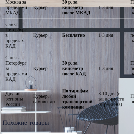
Москва за
30 р. за
П
пределами
Курьер
километр
1-3 дня
п
МКАД
после МКАД
н
Санкт-
Петербург
П
в
Курьер
Бесплатно
1-3 дня
п
пределах
н
КАД
Санкт-
Петербург
30 р. за
П
за
Курьер
километр
1-3 дня
п
пределами
после КАД
н
КАД
По тарифам
Другие
3-10 дня (в
Курьер,
любой
П
регионы
зависимости
самовывоз
транспортной
п
России
от региона)
компании
Похожие товары