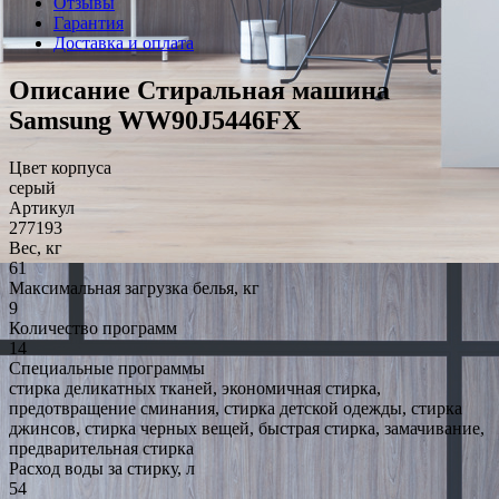
Отзывы
Гарантия
Доставка и оплата
Описание Стиральная машина
Samsung WW90J5446FX
Цвет корпуса
серый
Артикул
277193
Вес, кг
61
Максимальная загрузка белья, кг
9
Количество программ
14
Специальные программы
стирка деликатных тканей, экономичная стирка,
предотвращение сминания, стирка детской одежды, стирка
джинсов, стирка черных вещей, быстрая стирка, замачивание,
предварительная стирка
Расход воды за стирку, л
54