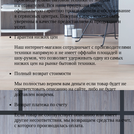
изготовителей. Вся наша продукция имеет
официальную гарантию производителя и обслуживание
в сервисных центрах. Покупая у нас - можете быть
уверенны в качестве предоставляемой продукции и
услуг.
Гарантия низких цен
Наш интернет-магазин сотрудничает с производителями
техники напрямую и не имеет оффлайн площадей и
шоу-румов, что позволяет удерживать одну из самых
низких цен на рынке бытовой техники.
Полный возврат стоимости
Мы полностью вернем вам деньги если товар будет не
соответстовать описанию на сайте, либо не будет
доставлен вовремя.
Возврат платежа по счету
Если товар не соотвутствует описанию или имеет
другие несоответствия, мы возвращаем средства на счет,
с которого производилась оплата.