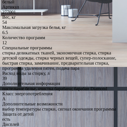
белый
Артикул
277001
Вес, кг
54
Максимальная загрузка белья, кг
6.5
Количество программ
12
Специальные программы
стирка деликатных тканей, экономичная стирка, стирка
детской одежды, стирка черных вещей, супер-полоскание,
быстрая стирка, замачивание, предварительная стирка,
программа удаления пятен, подача пара
Расход воды за стирку, л
39
Дополнительная информация
постельное белье, очистка барабана; барабан Diamond
Класс энергопотребления
A
Дополнительные возможности
выбор температуры стирки, сигнал окончания программы
Защита от детей
есть
Дисплей