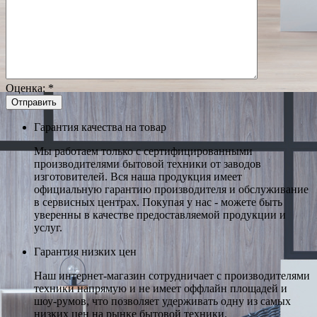
Оценка:
*
Гарантия качества на товар
Мы работаем только с сертифицированными
производителями бытовой техники от заводов
изготовителей. Вся наша продукция имеет
официальную гарантию производителя и обслуживание
в сервисных центрах. Покупая у нас - можете быть
уверенны в качестве предоставляемой продукции и
услуг.
Гарантия низких цен
Наш интернет-магазин сотрудничает с производителями
техники напрямую и не имеет оффлайн площадей и
шоу-румов, что позволяет удерживать одну из самых
низких цен на рынке бытовой техники.