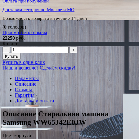
Оплата при получении
Доставим сегодня по Москве и МО
Возможность возврата в течение 14 дней
(0 голосов)
Просмотреть отзывы
22250
руб.
Кол-во:
−
+
Купить
Купить в один клик
Нашли дешевле? Сделаем скидку!
Параметры
Описание
Отзывы
Гарантия
Доставка и оплата
Описание Стиральная машина
Samsung WW65J42E0JW
Цвет корпуса