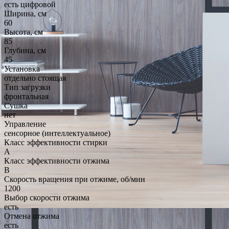
есть цифровой
Ширина, см
60
Высота, см
85
Глубина, см
45
Установка
отдельно стоящая
Тип загрузки
фронтальная
Сушка
нет
Управление
сенсорное (интеллектуальное)
Класс эффективности стирки
A
Класс эффективности отжима
B
Скорость вращения при отжиме, об/мин
1200
Выбор скорости отжима
есть
Отмена отжима
есть