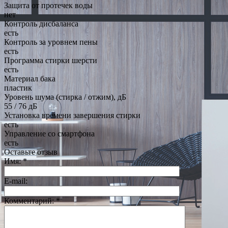
Защита от протечек воды
нет
Контроль дисбаланса
есть
Контроль за уровнем пены
есть
Программа стирки шерсти
есть
Материал бака
пластик
Уровень шума (стирка / отжим), дБ
55 / 76 дБ
Установка времени завершения стирки
есть
Управление со смартфона
есть
Оставьте отзыв
Имя:
*
E-mail:
Комментарий:
*