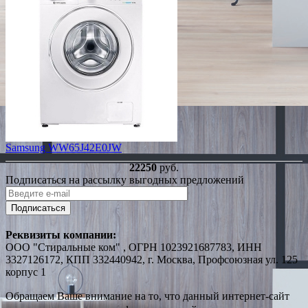
Samsung WW65J42E0JW
22250
руб.
Подписаться на рассылку выгодных предложений
Подписаться
Реквизиты компании:
ООО "Стиральные ком" , ОГРН 1023921687783, ИНН
3327126172, КПП 332440942, г. Москва, Профсоюзная ул. 125
корпус 1
Обращаем Ваше внимание на то, что данный интернет-сайт