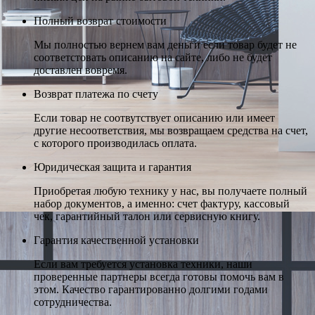
Полный возврат стоимости
Мы полностью вернем вам деньги если товар будет не
соответстовать описанию на сайте, либо не будет
доставлен вовремя.
Возврат платежа по счету
Если товар не соотвутствует описанию или имеет
другие несоответствия, мы возвращаем средства на счет,
с которого производилась оплата.
Юридическая защита и гарантия
Приобретая любую технику у нас, вы получаете полный
набор документов, а именно: счет фактуру, кассовый
чек, гарантийный талон или сервисную книгу.
Гарантия качественной установки
Если вам требуется установка техники, наши
проверенные партнеры всегда готовы помочь вам в
этом. Качество гарантированно долгими годами
сотрудничества.