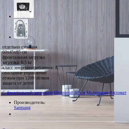
отдельно стоящая
60x45x85 см
фронтальная загрузка
загрузка: 6.5 кг
класс энергопотребления: A
сенсорное управление
отжим при 1200 об/мин
защита от детей
С фронтальной загрузкой
Шириной 60 см
Маленькие
Автомат
Производитель:
Samsung
*Наличие уточняйте у менеджера