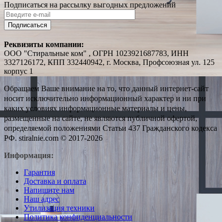
Подписаться на рассылку выгодных предложений
Подписаться
Реквизиты компании:
ООО "Стиральные ком" , ОГРН 1023921687783, ИНН
3327126172, КПП 332440942, г. Москва, Профсоюзная ул. 125
корпус 1
Обращаем Ваше внимание на то, что данный интернет-сайт
носит исключительно информационный характер и ни при
каких условиях информационные материалы и цены,
размещенные на сайте, не являются публичной офертой,
определяемой положениями Статьи 437 Гражданского кодекса
РФ. stiralnie.com © 2017-2026
Информация:
Гарантия
Доставка и оплата
Напишите нам
Наш адрес
Утилизация техники
Политика конфиденциальности