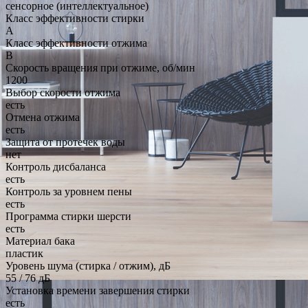
сенсорное (интеллектуальное)
Класс эффективности стирки
A
Класс эффективности отжима
B
Скорость вращения при отжиме, об/мин
1200
Выбор скорости отжима
есть
Отмена отжима
есть
Защита от протечек воды
нет
Контроль дисбаланса
есть
Контроль за уровнем пены
есть
Программа стирки шерсти
есть
Материал бака
пластик
Уровень шума (стирка / отжим), дБ
55 / 76 дБ
Установка времени завершения стирки
есть