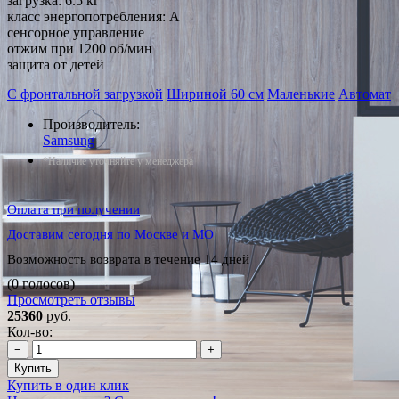
загрузка: 6.5 кг
класс энергопотребления: A
сенсорное управление
отжим при 1200 об/мин
защита от детей
С фронтальной загрузкой
Шириной 60 см
Маленькие
Автомат
Производитель:
Samsung
*Наличие уточняйте у менеджера
Оплата при получении
Доставим сегодня по Москве и МО
Возможность возврата в течение 14 дней
(0 голосов)
Просмотреть отзывы
25360
руб.
Кол-во:
−
+
Купить
Купить в один клик