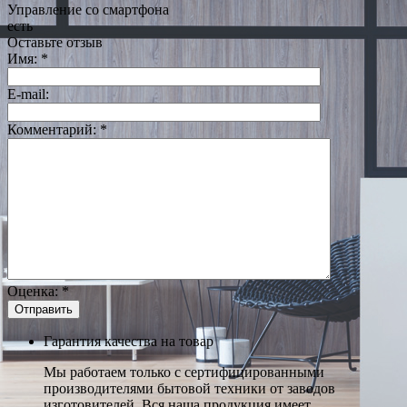
Управление со смартфона
есть
Оставьте отзыв
Имя:
*
E-mail:
Комментарий:
*
Оценка:
*
Гарантия качества на товар
Мы работаем только с сертифицированными
производителями бытовой техники от заводов
изготовителей. Вся наша продукция имеет