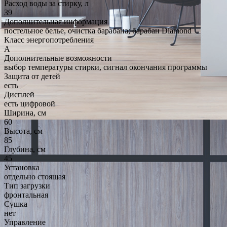
Расход воды за стирку, л
39
Дополнительная информация
постельное белье, очистка барабана; барабан Diamond
Класс энергопотребления
A
Дополнительные возможности
выбор температуры стирки, сигнал окончания программы
Защита от детей
есть
Дисплей
есть цифровой
Ширина, см
60
Высота, см
85
Глубина, см
45
Установка
отдельно стоящая
Тип загрузки
фронтальная
Сушка
нет
Управление