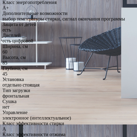
Класс энергопотребления
A+
Дополнительные возможности
выбор температуры стирки, сигнал окончания программы
Защита от детей
есть
Дисплей
есть цифровой
Ширина, см
60
Высота, см
85
Глубина, см
45
Установка
отдельно стоящая
Тип загрузки
фронтальная
Сушка
нет
Управление
электронное (интеллектуальное)
Класс эффективности стирки
A
Класс эффективности отжима