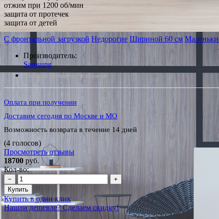
отжим при 1200 об/мин
защита от протечек
защита от детей
С фронтальной загрузкой
Недорогие
Шириной 60 см
Маленьки
Производитель:
Samsung
*Наличие уточняйте у менеджера
Оплата при получении
Доставим сегодня по Москве и МО
Возможность возврата в течение 14 дней
(4 голосов)
Просмотреть отзывы
18700
руб.
Кол-во:
−
+
Купить
Купить в один клик
Нашли дешевле? Сделаем скидку!