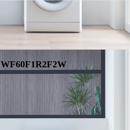
g WF60F1R2F2W