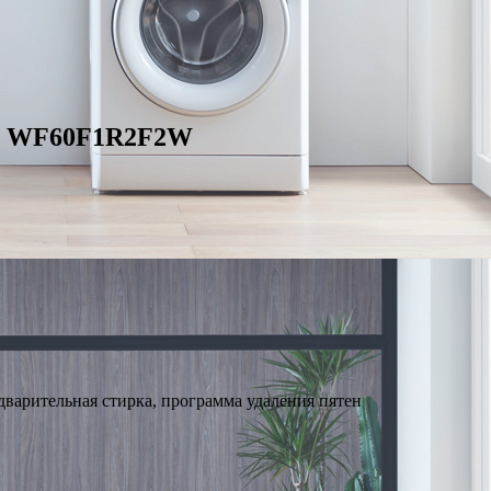
ng WF60F1R2F2W
дварительная стирка, программа удаления пятен