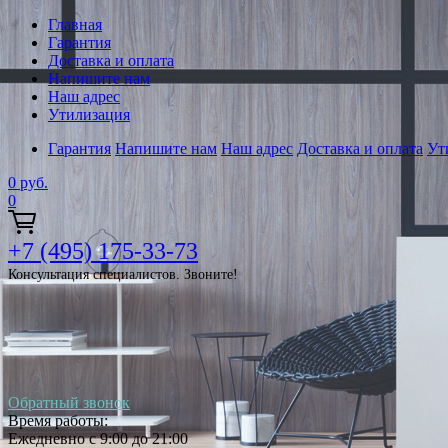
Главная
Гарантия
Доставка и оплата
Напишите нам
Наш адрес
Утилизация
Гарантия
Напишите нам
Наш адрес
Доставка и оплата
Ут
0
руб.
0
+7 (495) 175-33-73
Консультация специалистов. Звоните!
Обратный звонок
Время работы:
Ежедневно с 9:00 до 21:00