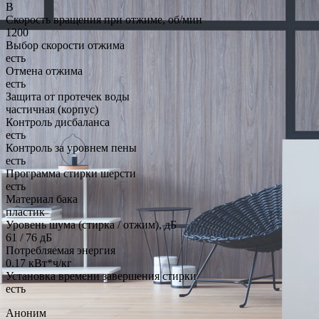
B
Скорость вращения при отжиме, об/мин
1200
Выбор скорости отжима
есть
Отмена отжима
есть
Защита от протечек воды
частичная (корпус)
Контроль дисбаланса
есть
Контроль за уровнем пены
есть
Программа стирки шерсти
есть
Материал бака
пластик
Уровень шума (стирка / отжим), дБ
61 / 76 дБ
Потребляемая энергия
0.17 кВт*ч/кг
Установка времени завершения стирки
есть
Аноним