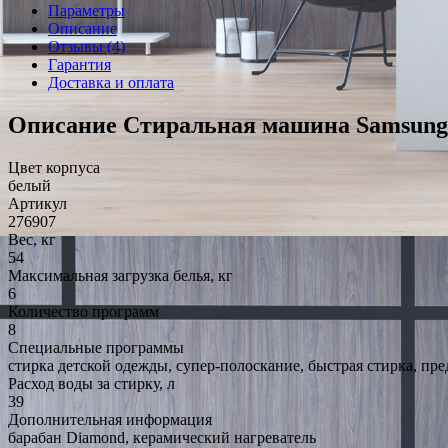
Параметры
Описание
Отзывы (4)
Гарантия
Доставка и оплата
Описание Стиральная машина Samsu
Цвет корпуса
белый
Артикул
276907
Вес, кг
54
Максимальная загрузка белья, кг
6
Количество программ
8
Специальные программы
стирка детской одежды, супер-полоскание, быстрая стирка, пре
Расход воды за стирку, л
39
Дополнительная информация
барабан Diamond, керамический нагреватель