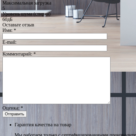
Максимальная загрузка
5
Уровень шума (стирка)
60дБ
Оставьте отзыв
Имя:
*
E-mail:
Комментарий:
*
Оценка:
*
Гарантия качества на товар
Мы работаем только с сертифицированными производител