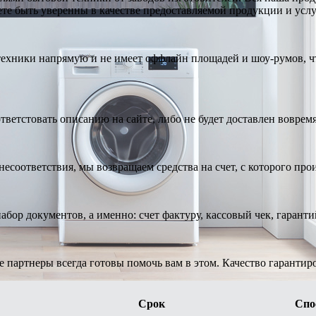
те быть уверенны в качестве предоставляемой продукции и услу
техники напрямую и не имеет оффлайн площадей и шоу-румов, чт
тветстовать описанию на сайте, либо не будет доставлен вовремя
есоответствия, мы возвращаем средства на счет, с которого про
абор документов, а именно: счет фактуру, кассовый чек, гарант
е партнеры всегда готовы помочь вам в этом. Качество гарантир
Срок
Спо