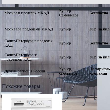
Курьер
Москва в пределах МКАД
Бесплатно
Самовывоз
Москва за пределами МКАД
Курьер
30 р. за к
Санкт-Петербург в пределах
Курьер
Бесплатно
КАД
Санкт-Петербург за
Курьер
30 р. за к
пределами КАД
Курьер,
По тарифам
Другие регионы России
самовывоз
компании
Похожие товары