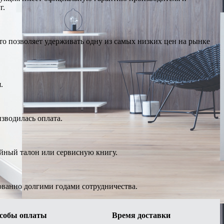
г.
о позволяет удерживать одну из самых низких цен на рынке
.
изводилась оплата.
ийный талон или сервисную книгу.
ованно долгими годами сотрудничества.
собы оплаты
Время доставки