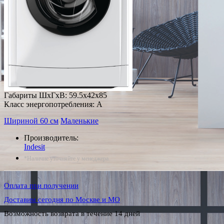
Габариты ШxГxВ: 59.5x42x85
Класс энергопотребления: A
Шириной 60 см
Маленькие
Производитель:
Indesit
*Наличие уточняйте у менеджера
Оплата при получении
Доставим сегодня по Москве и МО
Возможность возврата в течение 14 дней