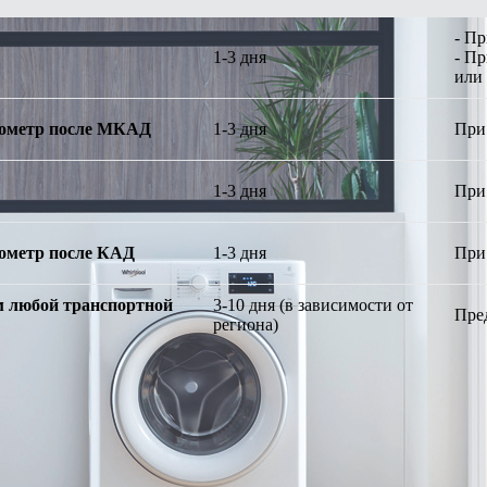
- П
1-3 дня
- П
или
илометр после МКАД
1-3 дня
При
1-3 дня
При
илометр после КАД
1-3 дня
При
 любой транспортной
3-10 дня (в зависимости от
Пре
региона)