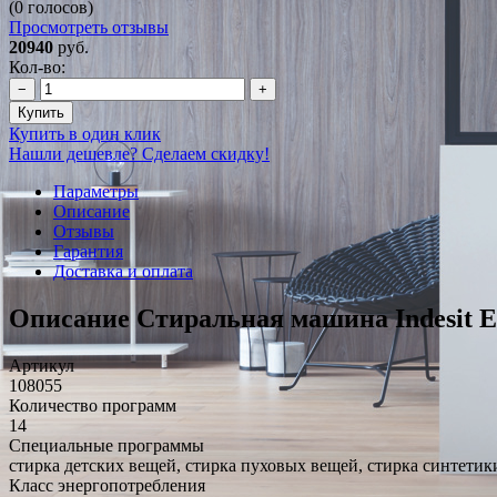
(0 голосов)
Просмотреть отзывы
20940
руб.
Кол-во:
−
+
Купить
Купить в один клик
Нашли дешевле? Сделаем скидку!
Параметры
Описание
Отзывы
Гарантия
Доставка и оплата
Описание Стиральная машина Indesit 
Артикул
108055
Количество программ
14
Специальные программы
стирка детских вещей, стирка пуховых вещей, стирка синтетик
Класс энергопотребления