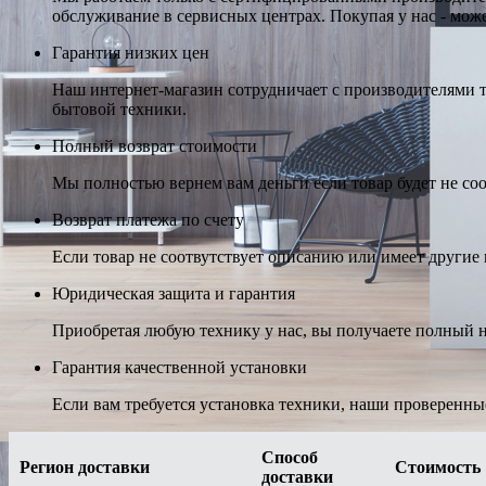
обслуживание в сервисных центрах. Покупая у нас - може
Гарантия низких цен
Наш интернет-магазин сотрудничает с производителями 
бытовой техники.
Полный возврат стоимости
Мы полностью вернем вам деньги если товар будет не соо
Возврат платежа по счету
Если товар не соотвутствует описанию или имеет другие н
Юридическая защита и гарантия
Приобретая любую технику у нас, вы получаете полный н
Гарантия качественной установки
Если вам требуется установка техники, наши проверенны
Способ
Регион доставки
Стоимость
доставки