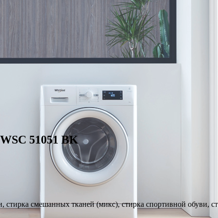
EWSC 51051 BK
и, стирка смешанных тканей (микс), стирка спортивной обуви, с