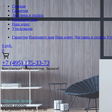
Главная
Гарантия
Доставка и оплата
Напишите нам
Наш адрес
Утилизация
Гарантия
Напишите нам
Наш адрес
Доставка и оплата
Ут
0
руб.
0
+7 (495) 175-33-73
Консультация специалистов. Звоните!
Обратный звонок
Время работы:
Ежедневно с 9:00 до 21:00