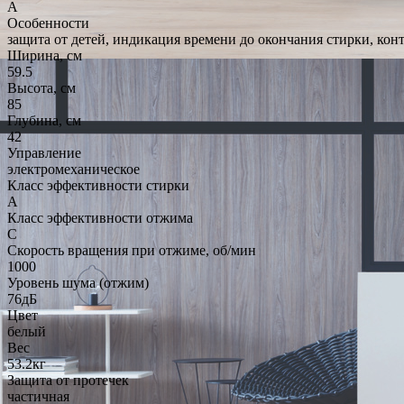
A
Особенности
защита от детей, индикация времени до окончания стирки, кон
Ширина, см
59.5
Высота, см
85
Глубина, см
42
Управление
электромеханическое
Класс эффективности стирки
A
Класс эффективности отжима
C
Скорость вращения при отжиме, об/мин
1000
Уровень шума (отжим)
76дБ
Цвет
белый
Вес
53.2кг
Защита от протечек
частичная