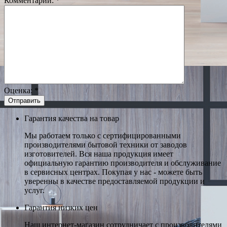
Комментарий:
*
Оценка:
*
Гарантия качества на товар
Мы работаем только с сертифицированными
производителями бытовой техники от заводов
изготовителей. Вся наша продукция имеет
официальную гарантию производителя и обслуживание
в сервисных центрах. Покупая у нас - можете быть
уверенны в качестве предоставляемой продукции и
услуг.
Гарантия низких цен
Наш интернет-магазин сотрудничает с производителями