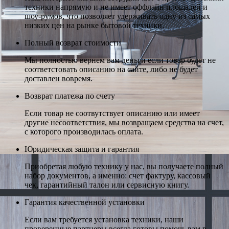
техники напрямую и не имеет оффлайн площадей и
шоу-румов, что позволяет удерживать одну из самых
низких цен на рынке бытовой техники.
Полный возврат стоимости
Мы полностью вернем вам деньги если товар будет не
соответстовать описанию на сайте, либо не будет
доставлен вовремя.
Возврат платежа по счету
Если товар не соотвутствует описанию или имеет
другие несоответствия, мы возвращаем средства на счет,
с которого производилась оплата.
Юридическая защита и гарантия
Приобретая любую технику у нас, вы получаете полный
набор документов, а именно: счет фактуру, кассовый
чек, гарантийный талон или сервисную книгу.
Гарантия качественной установки
Если вам требуется установка техники, наши
проверенные партнеры всегда готовы помочь вам в