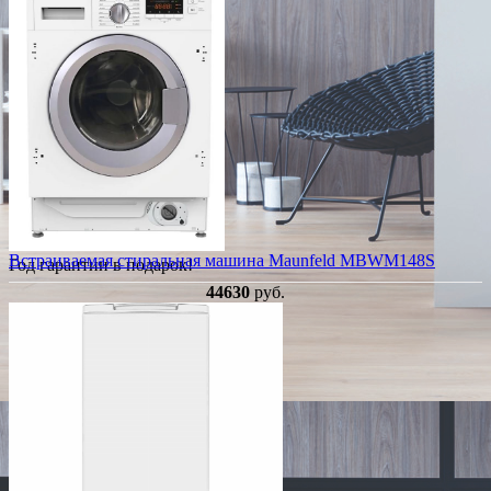
Встраиваемая стиральная машина Maunfeld MBWM148S
Год гарантии в подарок!
44630
руб.