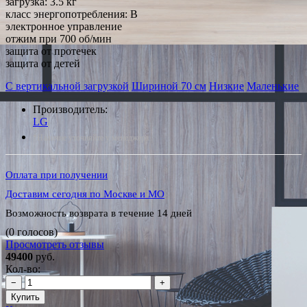
загрузка: 3.5 кг
класс энергопотребления: B
электронное управление
отжим при 700 об/мин
защита от протечек
защита от детей
С вертикальной загрузкой
Шириной 70 см
Низкие
Маленькие
Производитель:
LG
*Наличие уточняйте у менеджера
Оплата при получении
Доставим сегодня по Москве и МО
Возможность возврата в течение 14 дней
(0 голосов)
Просмотреть отзывы
49400
руб.
Кол-во:
−
+
Купить