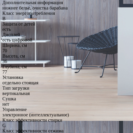
Дополнительная информация
нижнее белье, очистка барабана
Класс энергопотребления
B
Защита от детей
есть
Дисплей
есть цифровой
Ширина, см
70
Высота, см
36
Глубина, см
77
Установка
отдельно стоящая
Тип загрузки
вертикальная
Сушка
нет
Управление
электронное (интеллектуальное)
Класс эффективности стирки
G
Класс эффективности отжима