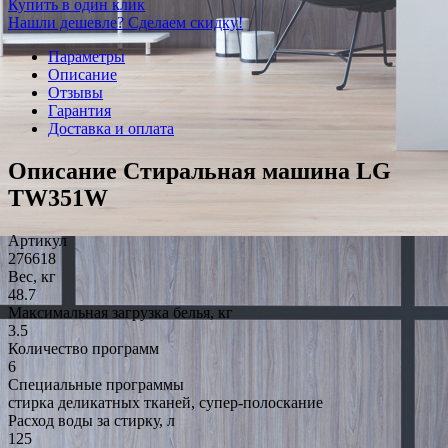
Купить в один клик
Нашли дешевле? Сделаем скидку!
Параметры
Описание
Отзывы
Гарантия
Доставка и оплата
Описание Стиральная машина LG
TW351W
Артикул
276618
Вес, кг
48.7
Максимальная загрузка белья, кг
3.5
Количество программ
6
Специальные программы
стирка деликатных тканей, супер-полоскание
Расход воды за стирку, л
125