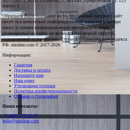
3327126172, КПП 332440942, г. Москва, Профсоюзная ул. 125
корпус 1
Обращаем Ваше внимание на то, что данный интернет-сайт
носит исключительно информационный характер и ни при
каких условиях информационные материалы и цены,
размещенные на сайте, не являются публичной офертой,
определяемой положениями Статьи 437 Гражданского кодекса
РФ. stiralnie.com © 2017-2026
Информация:
Гарантия
Доставка и оплата
Напишите нам
Наш адрес
Утилизация техники
Политика конфиденциальности
Отзывы о стиральных
Наши контакты:
+7 (495) 175-33-73
hello@stiralnie.com