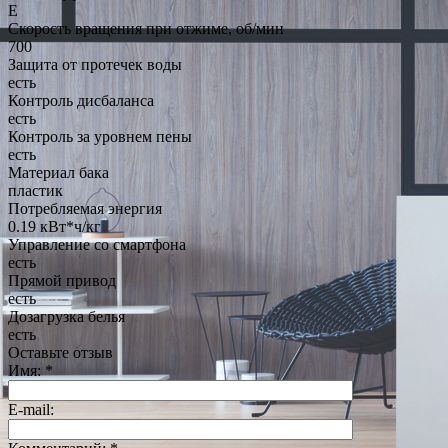
E
Скорость вращения при отжиме, об/мин
700
Защита от протечек воды
есть
Контроль дисбаланса
есть
Контроль за уровнем пены
есть
Материал бака
пластик
Потребляемая энергия
0.19 кВт*ч/кг
Управление со смартфона
есть
Прямой привод
есть
Дозагрузка белья
есть
Оставьте отзыв
Имя:
*
E-mail: