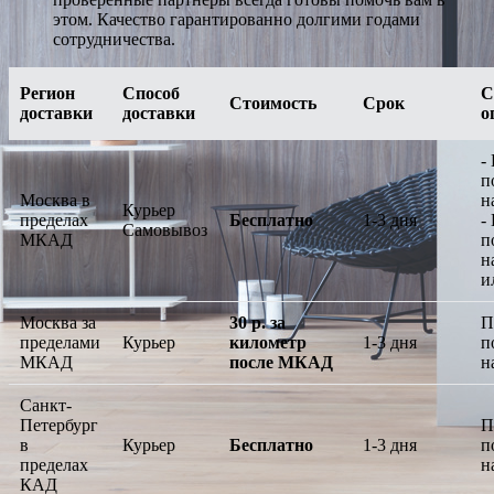
этом. Качество гарантированно долгими годами
сотрудничества.
Регион
Способ
С
Стоимость
Срок
доставки
доставки
о
-
п
Москва в
н
Курьер
пределах
Бесплатно
1-3 дня
-
Самовывоз
МКАД
п
н
и
Москва за
30 р. за
П
пределами
Курьер
километр
1-3 дня
п
МКАД
после МКАД
н
Санкт-
Петербург
П
в
Курьер
Бесплатно
1-3 дня
п
пределах
н
КАД