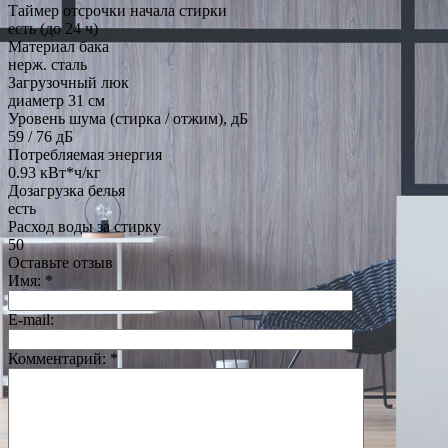
Таймер отсрочки начала стирки
есть (до 24 ч)
Материал бака
нерж. сталь
Загрузочный люк
диаметр 31 см
Уровень шума (стирка / отжим), дБ
59 / 76 дБ
Потребляемая энергия
0.93 кВт*ч/кг
Дозагрузка белья
есть
Расход воды за стирку
50
Оставьте отзыв
Имя:
*
E-mail:
Комментарий:
*