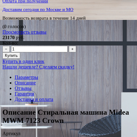
Оплата при получении
Доставим сегодня по Москве и МО
Возможность возврата в течение 14 дней
(0 голосов)
Просмотреть отзывы
23170
руб.
Кол-во:
−
+
Купить
Купить в один клик
Нашли дешевле? Сделаем скидку!
Параметры
Описание
Отзывы
Гарантия
Доставка и оплата
Описание Стиральная машина Midea
MWM 7123 Crown
Артикул