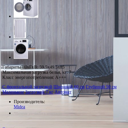
Габариты ШxГxВ: 59.5x49.5x85
Максимальная загрузка белья, кг: 7
Класс энергопотребления: A+++
С фронтальной загрузкой
Шириной 60 см
Глубиной 50 см
Маленькие
Загрузкой 7 кг
Автомат
Производитель:
Midea
*Наличие уточняйте у менеджера