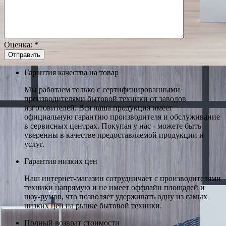
Оценка:
*
Гарантия качества на товар
Мы работаем только с сертифицированными
производителями бытовой техники от заводов
изготовителей. Вся наша продукция имеет
официальную гарантию производителя и обслуживание
в сервисных центрах. Покупая у нас - можете быть
уверенны в качестве предоставляемой продукции и
услуг.
Гарантия низких цен
Наш интернет-магазин сотрудничает с производителями
техники напрямую и не имеет оффлайн площадей и
шоу-румов, что позволяет удерживать одну из самых
низких цен на рынке бытовой техники.
Полный возврат стоимости