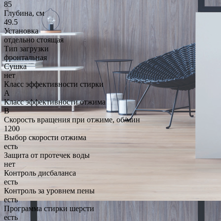
85
Глубина, см
49.5
Установка
отдельно стоящая
Тип загрузки
фронтальная
Сушка
нет
Класс эффективности стирки
A
Класс эффективности отжима
B
Скорость вращения при отжиме, об/мин
1200
Выбор скорости отжима
есть
Защита от протечек воды
нет
Контроль дисбаланса
есть
Контроль за уровнем пены
есть
Программа стирки шерсти
есть