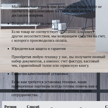
Мы полностью вернем вам деньги если товар будет не
соответстовать описанию на сайте, либо не будет
доставлен вовремя.
Возврат платежа по счету
Если товар не соотвутствует описанию или имеет
другие несоответствия, мы возвращаем средства на счет,
с которого производилась оплата.
Юридическая защита и гарантия
Приобретая любую технику у нас, вы получаете полный
набор документов, а именно: счет фактуру, кассовый
чек, гарантийный талон или сервисную книгу.
Гарантия качественной установки
Если вам требуется установка техники, наши
проверенные партнеры всегда готовы помочь вам в
этом. Качество гарантированно долгими годами
сотрудничества.
Регион
Способ
С