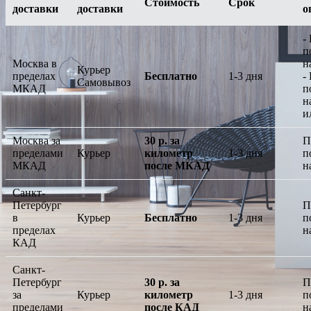
Стоимость
Срок
доставки
доставки
о
-
п
Москва в
н
Курьер
пределах
Бесплатно
1-3 дня
-
Самовывоз
МКАД
п
н
и
Москва за
30 р. за
П
пределами
Курьер
километр
1-3 дня
п
МКАД
после МКАД
н
Санкт-
Петербург
П
в
Курьер
Бесплатно
1-3 дня
п
пределах
н
КАД
Санкт-
Петербург
30 р. за
П
за
Курьер
километр
1-3 дня
п
пределами
после КАД
н