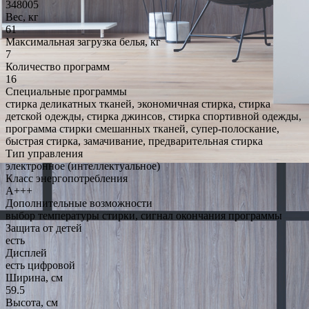
348005
Вес, кг
61
Максимальная загрузка белья, кг
7
Количество программ
16
Специальные программы
стирка деликатных тканей, экономичная стирка, стирка
детской одежды, стирка джинсов, стирка спортивной одежды,
программа стирки смешанных тканей, супер-полоскание,
быстрая стирка, замачивание, предварительная стирка
Тип управления
электронное (интеллектуальное)
Класс энергопотребления
A+++
Дополнительные возможности
выбор температуры стирки, сигнал окончания программы
Защита от детей
есть
Дисплей
есть цифровой
Ширина, см
59.5
Высота, см