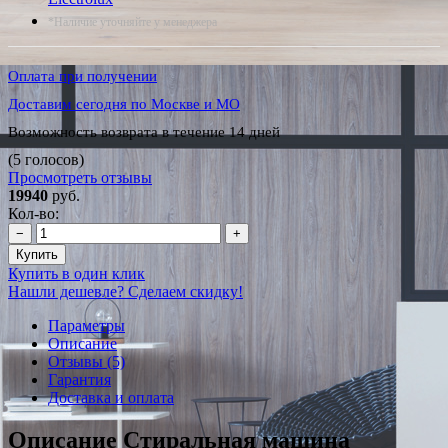
*Наличие уточняйте у менеджера
Оплата при получении
Доставим сегодня по Москве и МО
Возможность возврата в течение 14 дней
(5 голосов)
Просмотреть отзывы
19940
руб.
Кол-во:
−
+
Купить
Купить в один клик
Нашли дешевле? Сделаем скидку!
Параметры
Описание
Отзывы (5)
Гарантия
Доставка и оплата
Описание Стиральная машина