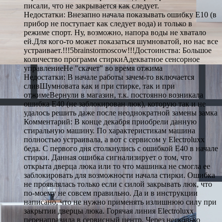
писали, что не закрывается как следует.
Недостатки: Внезапно начала показывать ошибку E10 (в
прибор не поступает как следует вода) и только в
режиме спорт. Ну, возможно, напора воды не хватало
ей.Для кого-то может показаться шумноватой, но нас все
устраивает.!!!5brainstormoscow!!!Достоинства: Большое
количество программ стиркиАдекватное сенсорное
управлениеНе "скачет" во время отжима
Недостатки: В начале работы зачем-то включается
сливШумновата как и при стирке, так и при
отжимеВернули в магазин, т.к. постоянно возникала
ошибка Е40 (не заблокирован люк), которую так и не
удалось решить даже после неоднократной замены замка
Комментарий: В конце декабря приобрели данную
стиральную машину. По характеристикам машина
полностью устраивала, а вот с сервисом у Electroluxx
беда. С первого дня столкнулись с ошибкой E40 в начале
стирки. Данная ошибка сигнализирует о том, что
открыта дверца люка или то что машинка не смогла ее
заблокировать для возможности начала стирки. Ошибка
не проявлялась только если с силой закрывать люк, что
по-моему не совсем правильно. Да и в инструкции
написано, что не нужно применять излишнюю силу при
закрытии дверцы люка. Горячая линия Electroluxx
перенаправила в сервисный центр. Через несколько