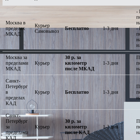
-
п
Москва в
н
Курьер
пределах
Бесплатно
1-3 дня
-
Самовывоз
МКАД
п
н
и
Москва за
30 р. за
П
пределами
Курьер
километр
1-3 дня
п
МКАД
после МКАД
н
Санкт-
Петербург
П
в
Курьер
Бесплатно
1-3 дня
п
пределах
н
КАД
Санкт-
Петербург
30 р. за
П
за
Курьер
километр
1-3 дня
п
пределами
после КАД
н
КАД