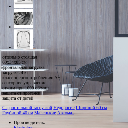
отдельно стоящая
60x34x85 см
фронтальная загрузка
загрузка: 4 кг
класс энергопотребления: A+
сенсорное управление
отжим при 1000 об/мин
защита от протечек
защита от детей
С фронтальной загрузкой
Недорогие
Шириной 60 см
Глубиной 40 см
Маленькие
Автомат
Производитель:
Electrolux