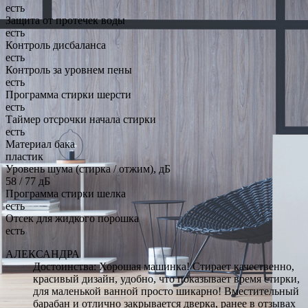
есть
Защита от протечек воды
есть
Контроль дисбаланса
есть
Контроль за уровнем пены
есть
Программа стирки шерсти
есть
Таймер отсрочки начала стирки
есть
Материал бака
пластик
Уровень шума (стирка / отжим), дБ
58 / 77 дБ
Программа стирки шелка
есть
Отсек для жидкого порошка
есть
АЛЕКСАНДРА
Достоинства: Хорошая машинка! Стирает качественно,
красивый дизайн, удобно, что показывает время стирки,
для маленькой ванной просто шикарно! Вместительный
барабан и отлично закрывается дверка, ранее в отзывах