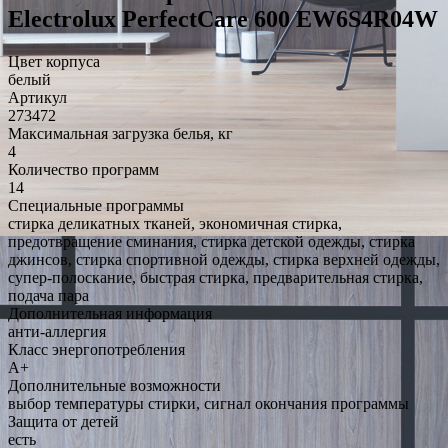
Electrolux PerfectCare 600 EW6S4R04W
Цвет корпуса
белый
Артикул
273472
Максимальная загрузка белья, кг
4
Количество программ
14
Специальные программы
стирка деликатных тканей, экономичная стирка,
предотвращение сминания, стирка детской одежды, стирка
джинсов, стирка спортивной одежды, стирка верхней одежды,
супер-полоскание, быстрая стирка, предварительная стирка,
подача пара
Дополнительная информация
анти-аллергия
Класс энергопотребления
A+
Дополнительные возможности
выбор температуры стирки, сигнал окончания программы
Защита от детей
есть