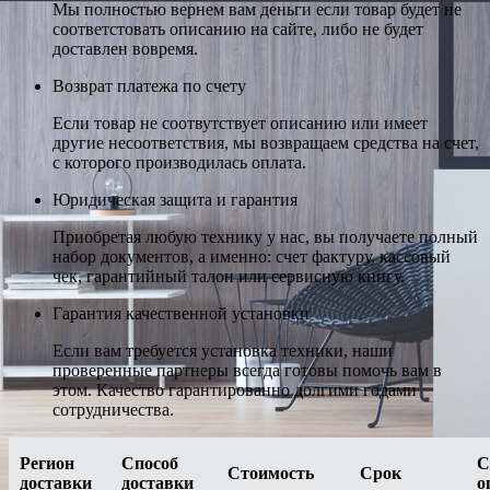
Мы полностью вернем вам деньги если товар будет не
соответстовать описанию на сайте, либо не будет
доставлен вовремя.
Возврат платежа по счету
Если товар не соотвутствует описанию или имеет
другие несоответствия, мы возвращаем средства на счет,
с которого производилась оплата.
Юридическая защита и гарантия
Приобретая любую технику у нас, вы получаете полный
набор документов, а именно: счет фактуру, кассовый
чек, гарантийный талон или сервисную книгу.
Гарантия качественной установки
Если вам требуется установка техники, наши
проверенные партнеры всегда готовы помочь вам в
этом. Качество гарантированно долгими годами
сотрудничества.
Регион
Способ
С
Стоимость
Срок
доставки
доставки
о