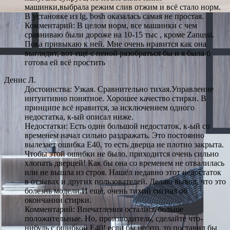
машинки,выбрала режим слив отжим и всё стало норм.
В установке из lg, bosh оказалась самая не простая.
Комментарий: В целом норм, все машинки с чем
сравниваю были дороже на 10-15 тыс , кроме Zanussi.
Пока привыкаю к ней. Мне очень нравится как она
выглядит, вот ещё с пеной разобраться бы и я была б
готова ей всё простить
Денис Л.
Достоинства: Узкая. Сравнительно тихая.Управление
интуитивно понятное. Хорошее качество стирки. В
принципе всё нравится, за исключением одного
недостатка, к-ый описал ниже.
Недостатки: Есть один большой недостаток, к-ый со
временем начал сильно раздражать. Это постоянно
вылезает ошибка Е40, то есть дверца не плотно закрыта.
Чтобы этой ошибки не было, приходится очень сильно
хлопать дверцей! Как бы она со временем не отвалилась
или не вышла из строя. Нашёл недавно этот недостаток
в отзывах и других пользователей. Делаю вывод, что это
болезнь модели.И ещё, очень тихий сигнал об
окончании стирки.
Комментарий: Впечатления остались больше
положительные. Но, производитель, сделайте что-
нибудь с ошибкой Е40! если бы не это, то поставил бы