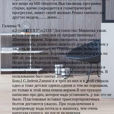
все вещи на 600 оборотов.Выставляешь программу
стирки, время сокращается в геометрической
прогрессии, живет своей жизнью.Решил сменить на
другую модель.........млин....
Галинка Ч.
a:2:{s:4:"TEXT";s:2118:"Достоинства: Машинка узкая,
встала ближе к стене,чем ее предшественница с
20летним стажем. Хорошо смотрится, программы
понравились, управление,защита от детей лучше чем у
лж,деть не выключает ее. Относительно тихая,не
прыгает при отжиме. Хорошо отжимает, пользуюсь на
800 об, вполне достаточно.
Недостатки: Контроль пенообразования вызывает
вопросы??? Это единственная стиральная машинка в
которой пошла пена через люк для моющих средств. В
пользовании был синтал 20летний,
Бош,LG,Indesit,Zanussi в в трёх из них и в этой стирала
одно и тоже детское одеяло,одним и тем же порошком,
но только в этой пена пошла верхом.В инструкции
написано про дно, которое надо установить ,у нас его не
было. Пластиковые вставки транспортировочных
болтов достаются ужасно. При подключении к
водопроводу вода потекла в машинку, чем очень
напугала супруга, но после включения