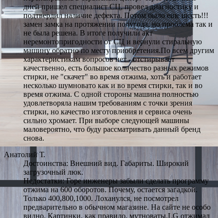
дней пришел специалист СЦ, провел диагностику и
подтвердил наличие дефекта. Потом было еще шесть!!!
замен замка на протяжении полугода, но проблема так и
не была решена. В итоге получили акт
неремонтопригодности от СЦ и вернули стиральную
машину обратно по месту приобретения.По всем другим
характеристикам вопросов нет - отстирывает
качественно, есть большое количество разных режимов
стирки, не "скачет" во время отжима, хоть и работает
несколько шумновато как и во время стирки, так и во
время отжима. С одной стороны машина полностью
удовлетворяла нашим требованиям с точки зрения
стирки, но качество изготовления и сервиса очень
сильно хромает. При выборе следующей машины
маловероятно, что буду рассматривать данный бренд
снова.
Анатолий Т.
Достоинства: Внешний вид. Габариты. Широкий
загрузочный люк.
Недостатки: Горе инженеры забыли сделать программу
отжима на 600 оборотов. Почему, остается загадкой.
Только 400,800,1000. Лоханулся, не посмотрел
предварительно в обычном магазине. На сайте не особо
видно. Картинки, как правило, мутноваты.LG отжимал