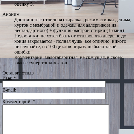
оценку 5.
Аноним
Достоинства: отличная стиралка , режим стирки денима,
курток с мембраной и одежды для аллергиков( из
нестандартного) + функция быстрой стирки (15 мин)
Недостатки: не хотел брать от отзывов что дверь не до
конца закрывается - полная чушь ,все отлично, никого
не слушайте, из 100 циклов ниразу не было такой
ошибки
Комментарий: малогабаритная, не скачущая, в своём
классе супер тонких - топ
Оставьте отзыв
Имя:
*
E-mail:
Комментарий:
*