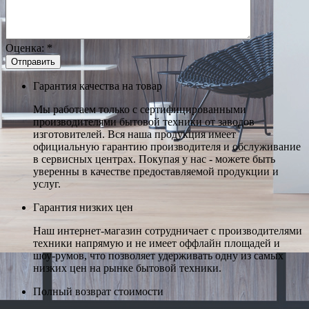
Оценка:
*
Гарантия качества на товар
Мы работаем только с сертифицированными
производителями бытовой техники от заводов
изготовителей. Вся наша продукция имеет
официальную гарантию производителя и обслуживание
в сервисных центрах. Покупая у нас - можете быть
уверенны в качестве предоставляемой продукции и
услуг.
Гарантия низких цен
Наш интернет-магазин сотрудничает с производителями
техники напрямую и не имеет оффлайн площадей и
шоу-румов, что позволяет удерживать одну из самых
низких цен на рынке бытовой техники.
Полный возврат стоимости