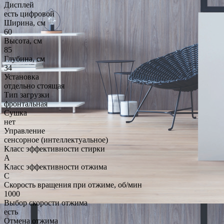
Дисплей
есть цифровой
Ширина, см
60
Высота, см
85
Глубина, см
34
Установка
отдельно стоящая
Тип загрузки
фронтальная
Сушка
нет
Управление
сенсорное (интеллектуальное)
Класс эффективности стирки
A
Класс эффективности отжима
C
Скорость вращения при отжиме, об/мин
1000
Выбор скорости отжима
есть
Отмена отжима