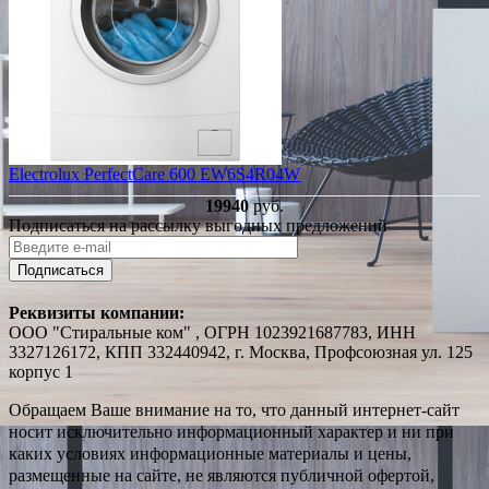
Electrolux PerfectCare 600 EW6S4R04W
19940
руб.
Подписаться на рассылку выгодных предложений
Подписаться
Реквизиты компании:
ООО "Стиральные ком" , ОГРН 1023921687783, ИНН
3327126172, КПП 332440942, г. Москва, Профсоюзная ул. 125
корпус 1
Обращаем Ваше внимание на то, что данный интернет-сайт
носит исключительно информационный характер и ни при
каких условиях информационные материалы и цены,
размещенные на сайте, не являются публичной офертой,