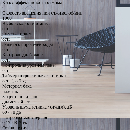
Класс эффективности отжима
C
Скорость вращения при отжиме, об/мин
1000
Выбор скорости отжима
есть
Отмена отжима
есть
Защита от протечек воды
есть
Контроль дисбаланса
есть
Контроль за уровнем пены
есть
Таймер отсрочки начала стирки
есть (до 9 ч)
Материал бака
пластик
Загрузочный люк
диаметр 30 см
Уровень шума (стирка / отжим), дБ
60 / 78 дБ
Потребляемая энергия
0.17 кВт*ч/кг
Оставьте отзыв