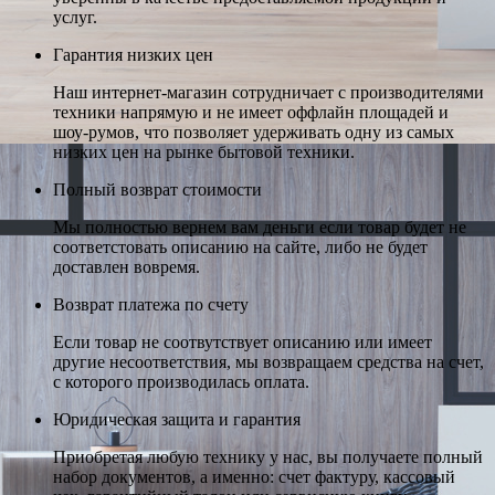
услуг.
Гарантия низких цен
Наш интернет-магазин сотрудничает с производителями
техники напрямую и не имеет оффлайн площадей и
шоу-румов, что позволяет удерживать одну из самых
низких цен на рынке бытовой техники.
Полный возврат стоимости
Мы полностью вернем вам деньги если товар будет не
соответстовать описанию на сайте, либо не будет
доставлен вовремя.
Возврат платежа по счету
Если товар не соотвутствует описанию или имеет
другие несоответствия, мы возвращаем средства на счет,
с которого производилась оплата.
Юридическая защита и гарантия
Приобретая любую технику у нас, вы получаете полный
набор документов, а именно: счет фактуру, кассовый