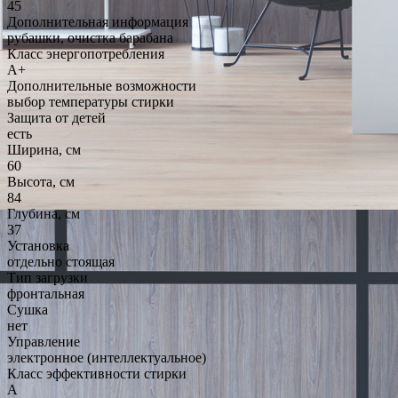
45
Дополнительная информация
рубашки, очистка барабана
Класс энергопотребления
A+
Дополнительные возможности
выбор температуры стирки
Защита от детей
есть
Ширина, см
60
Высота, см
84
Глубина, см
37
Установка
отдельно стоящая
Тип загрузки
фронтальная
Сушка
нет
Управление
электронное (интеллектуальное)
Класс эффективности стирки
A