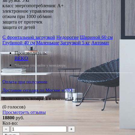
загрузка: 5 кг
класс энергопотребления: A+
электронное управление
отжим при 1000 об/мин
защита от протечек
защита от детей
С фронтальной загрузкой
Недорогие
Шириной 60 см
Глубиной 40 см
Маленькие
Загрузкой 5 кг
Автомат
Производитель:
BEKO
*Наличие уточняйте у менеджера
Оплата при получении
Доставим сегодня по Москве и МО
Возможность возврата в течение 14 дней
(0 голосов)
Просмотреть отзывы
18800
руб.
Кол-во:
−
+