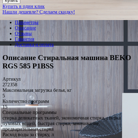
Купить
Купить в один клик
Нашли дешевле? Сделаем скидку!
Параметры
Описание
Отзывы
Гарантия
Доставка и оплата
Описание Стиральная машина BEKO
RGS 585 P1BSS
Артикул
272358
Максимальная загрузка белья, кг
5
Количество программ
15
Специальные программы
стирка деликатных тканей, экономичная стирка, стирка
пуховых вещей, быстрая стирка, замачивание,
предварительная стирка
Расход воды за стирку, л