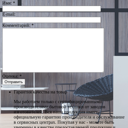
Имя:
*
E-mail:
Комментарий:
*
Оценка:
*
Гарантия качества на товар
Мы работаем только с сертифицированными
производителями бытовой техники от заводов
изготовителей. Вся наша продукция имеет
официальную гарантию производителя и обслуживание
в сервисных центрах. Покупая у нас - можете быть
уверенны в качестве предоставляемой продукции и