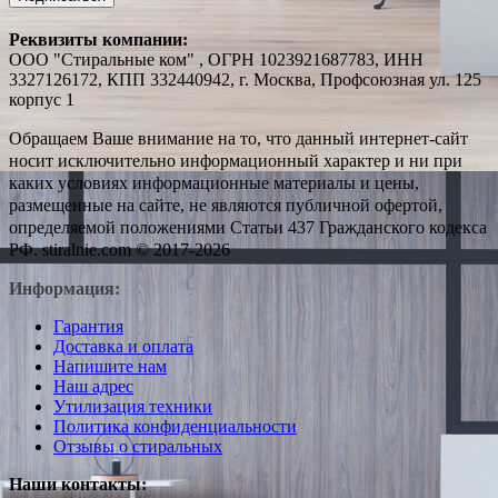
Реквизиты компании:
ООО "Стиральные ком" , ОГРН 1023921687783, ИНН
3327126172, КПП 332440942, г. Москва, Профсоюзная ул. 125
корпус 1
Обращаем Ваше внимание на то, что данный интернет-сайт
носит исключительно информационный характер и ни при
каких условиях информационные материалы и цены,
размещенные на сайте, не являются публичной офертой,
определяемой положениями Статьи 437 Гражданского кодекса
РФ. stiralnie.com © 2017-2026
Информация:
Гарантия
Доставка и оплата
Напишите нам
Наш адрес
Утилизация техники
Политика конфиденциальности
Отзывы о стиральных
Наши контакты: