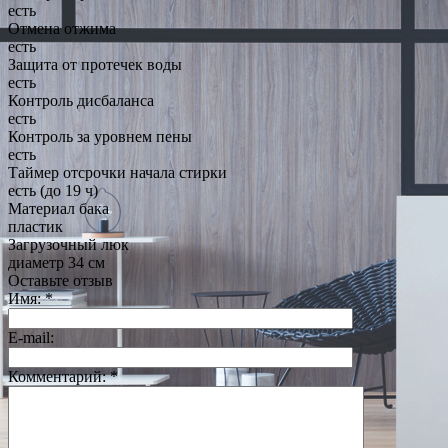
есть
Отмена отжима
есть
Защита от протечек воды
есть
Контроль дисбаланса
есть
Контроль за уровнем пены
есть
Таймер отсрочки начала стирки
есть (до 19 ч)
Материал бака
пластик
Загрузочный люк
диаметр 34 см
Оставьте отзыв
Имя:
*
E-mail:
Комментарий:
*