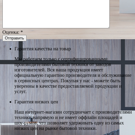
Оценка:
*
Гарантия качества на товар
Мы работаем только с сертифицированными
производителями бытовой техники от заводов
изготовителей. Вся наша продукция имеет
официальную гарантию производителя и обслуживание
в сервисных центрах. Покупая у нас - можете быть
уверенны в качестве предоставляемой продукции и
услуг.
Гарантия низких цен
Наш интернет-магазин сотрудничает с производителями
техники напрямую и не имеет оффлайн площадей и
шоу-румов, что позволяет удерживать одну из самых
низких цен на рынке бытовой техники.