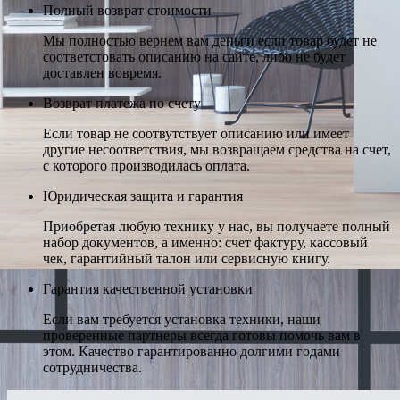
Полный возврат стоимости
Мы полностью вернем вам деньги если товар будет не
соответстовать описанию на сайте, либо не будет
доставлен вовремя.
Возврат платежа по счету
Если товар не соотвутствует описанию или имеет
другие несоответствия, мы возвращаем средства на счет,
с которого производилась оплата.
Юридическая защита и гарантия
Приобретая любую технику у нас, вы получаете полный
набор документов, а именно: счет фактуру, кассовый
чек, гарантийный талон или сервисную книгу.
Гарантия качественной установки
Если вам требуется установка техники, наши
проверенные партнеры всегда готовы помочь вам в
этом. Качество гарантированно долгими годами
сотрудничества.