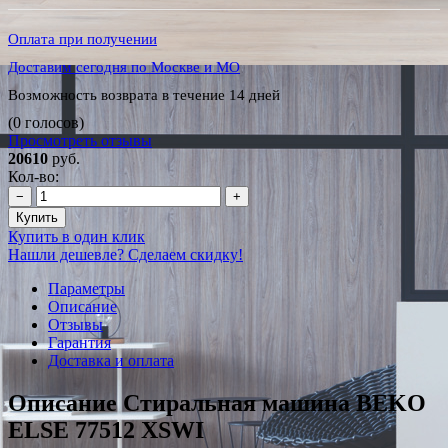
Оплата при получении
Доставим сегодня по Москве и МО
Возможность возврата в течение 14 дней
(0 голосов)
Просмотреть отзывы
20610
руб.
Кол-во:
−
+
Купить
Купить в один клик
Нашли дешевле? Сделаем скидку!
Параметры
Описание
Отзывы
Гарантия
Доставка и оплата
Описание Стиральная машина BEKO
ELSE 77512 XSWI