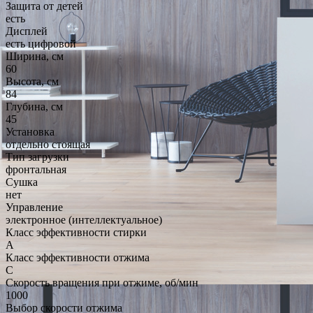
Защита от детей
есть
Дисплей
есть цифровой
Ширина, см
60
Высота, см
84
Глубина, см
45
Установка
отдельно стоящая
Тип загрузки
фронтальная
Сушка
нет
Управление
электронное (интеллектуальное)
Класс эффективности стирки
A
Класс эффективности отжима
C
Скорость вращения при отжиме, об/мин
1000
Выбор скорости отжима