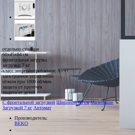
отдельно стоящая
60x45x84 см
фронтальная загрузка
загрузка: 7 кг
класс энергопотребления: A+++
электронное управление
отжим при 1000 об/мин
защита от протечек
защита от детей
С фронтальной загрузкой
Шириной 60 см
Маленькие
Загрузкой 7 кг
Автомат
Производитель:
BEKO
*Наличие уточняйте у менеджера