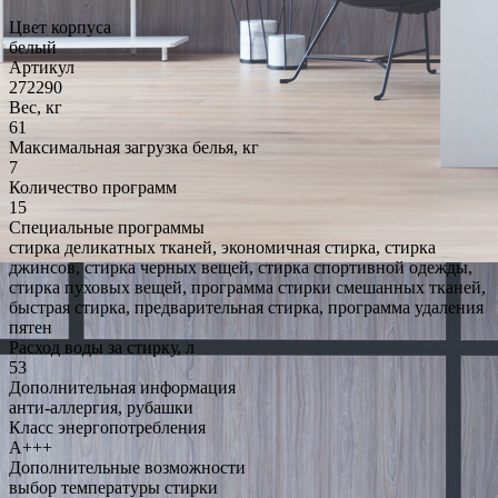
Цвет корпуса
белый
Артикул
272290
Вес, кг
61
Максимальная загрузка белья, кг
7
Количество программ
15
Специальные программы
стирка деликатных тканей, экономичная стирка, стирка
джинсов, стирка черных вещей, стирка спортивной одежды,
стирка пуховых вещей, программа стирки смешанных тканей,
быстрая стирка, предварительная стирка, программа удаления
пятен
Расход воды за стирку, л
53
Дополнительная информация
анти-аллергия, рубашки
Класс энергопотребления
A+++
Дополнительные возможности
выбор температуры стирки