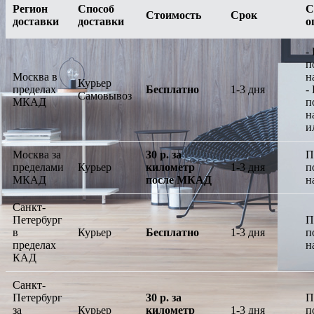
Регион
Способ
С
Стоимость
Срок
доставки
доставки
о
-
п
Москва в
н
Курьер
пределах
Бесплатно
1-3 дня
-
Самовывоз
МКАД
п
н
и
Москва за
30 р. за
П
пределами
Курьер
километр
1-3 дня
п
МКАД
после МКАД
н
Санкт-
Петербург
П
в
Курьер
Бесплатно
1-3 дня
п
пределах
н
КАД
Санкт-
Петербург
30 р. за
П
за
Курьер
километр
1-3 дня
п