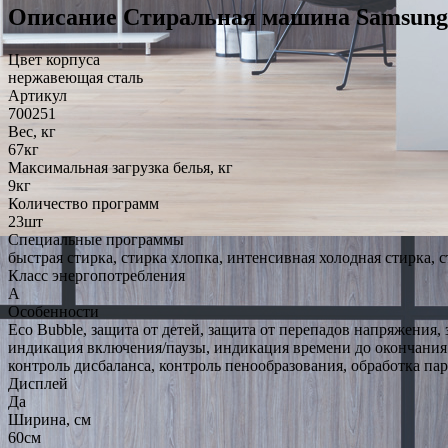
Описание Стиральная машина Samsu
Цвет корпуса
нержавеющая сталь
Артикул
700251
Вес, кг
67кг
Максимальная загрузка белья, кг
9кг
Количество программ
23шт
Специальные программы
быстрая стирка, стирка хлопка, интенсивная холодная стирка, 
Класс энергопотребления
A
Особенности
Eco Bubble, защита от детей, защита от перепадов напряжения
индикация включения/паузы, индикация времени до окончания
контроль дисбаланса, контроль пенообразования, обработка па
Дисплей
Да
Ширина, см
60см