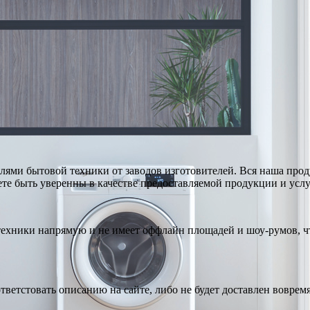
ями бытовой техники от заводов изготовителей. Вся наша про
те быть уверенны в качестве предоставляемой продукции и услу
техники напрямую и не имеет оффлайн площадей и шоу-румов, чт
тветстовать описанию на сайте, либо не будет доставлен вовремя