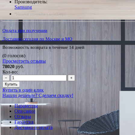
Производитель:
Samsung
*Наличие уточняйте у менеджера
Оплата при получении
Доставим сегодня по Москве и МО
Возможность возврата в течение 14 дней
(0 голосов)
Просмотреть отзывы
78020
руб.
Кол-во:
−
+
Купить
Купить в один клик
Нашли дешевле? Сделаем скидку!
Параметры
Описание
Отзывы
Гарантия
Доставка и оплата