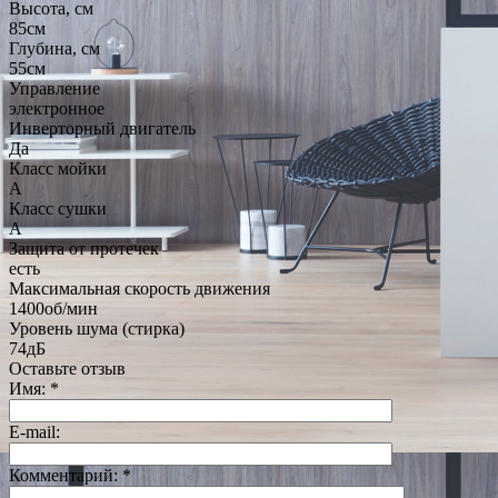
Высота, см
85см
Глубина, см
55см
Управление
электронное
Инверторный двигатель
Да
Класс мойки
A
Класс сушки
A
Защита от протечек
есть
Максимальная скорость движения
1400об/мин
Уровень шума (стирка)
74дБ
Оставьте отзыв
Имя:
*
E-mail:
Комментарий:
*