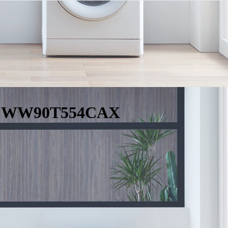
g WW90T554CAX