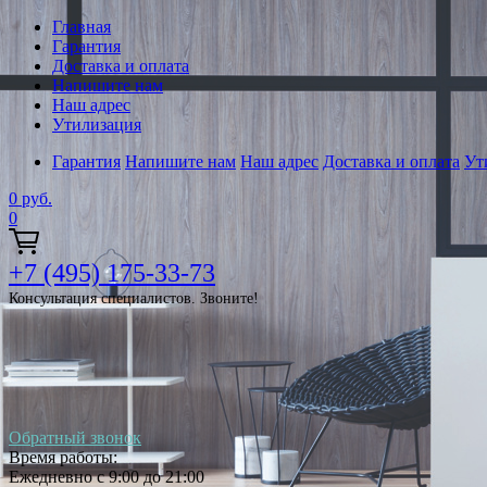
Главная
Гарантия
Доставка и оплата
Напишите нам
Наш адрес
Утилизация
Гарантия
Напишите нам
Наш адрес
Доставка и оплата
Ут
0
руб.
0
+7 (495) 175-33-73
Консультация специалистов. Звоните!
Обратный звонок
Время работы:
Ежедневно с 9:00 до 21:00