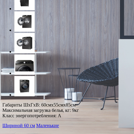
Габариты ШxГxВ: 60смx55смx85см
Максимальная загрузка белья, кг: 9кг
Класс энергопотребления: A
Шириной 60 см
Маленькие