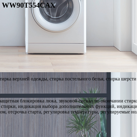
ng WW90T554CAX
стирка верхней одежды, стирка постельного белья, стирка шерсти
, защитная блокировка люка, звуковой сигнал по окончании стир
 стирки, индикация выбора дополнительных функций, индикаци
ром, отсрочка старта, регулировка температуры, регулируемые н