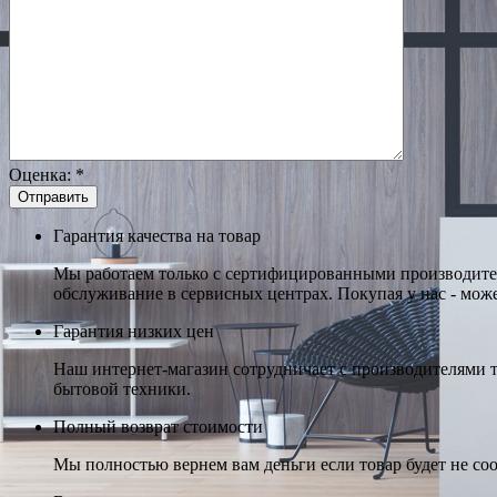
Оценка:
*
Гарантия качества на товар
Мы работаем только с сертифицированными производител
обслуживание в сервисных центрах. Покупая у нас - може
Гарантия низких цен
Наш интернет-магазин сотрудничает с производителями 
бытовой техники.
Полный возврат стоимости
Мы полностью вернем вам деньги если товар будет не соо