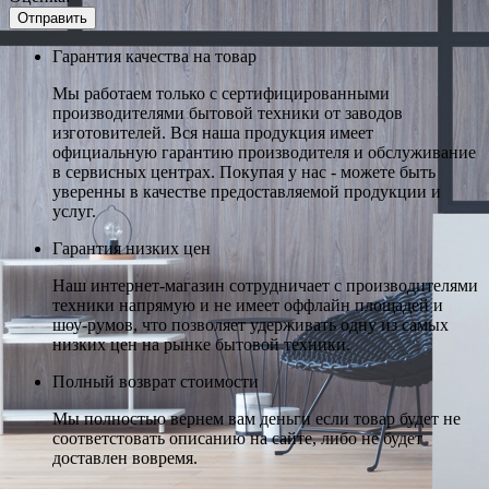
Гарантия качества на товар
Мы работаем только с сертифицированными
производителями бытовой техники от заводов
изготовителей. Вся наша продукция имеет
официальную гарантию производителя и обслуживание
в сервисных центрах. Покупая у нас - можете быть
уверенны в качестве предоставляемой продукции и
услуг.
Гарантия низких цен
Наш интернет-магазин сотрудничает с производителями
техники напрямую и не имеет оффлайн площадей и
шоу-румов, что позволяет удерживать одну из самых
низких цен на рынке бытовой техники.
Полный возврат стоимости
Мы полностью вернем вам деньги если товар будет не
соответстовать описанию на сайте, либо не будет
доставлен вовремя.