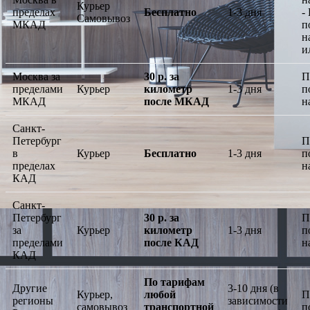
Курьер
пределах
Бесплатно
1-3 дня
-
Самовывоз
МКАД
п
н
и
Москва за
30 р. за
П
пределами
Курьер
километр
1-3 дня
п
МКАД
после МКАД
н
Санкт-
Петербург
П
в
Курьер
Бесплатно
1-3 дня
п
пределах
н
КАД
Санкт-
Петербург
30 р. за
П
за
Курьер
километр
1-3 дня
п
пределами
после КАД
н
КАД
По тарифам
Другие
3-10 дня (в
Курьер,
любой
П
регионы
зависимости
самовывоз
транспортной
п