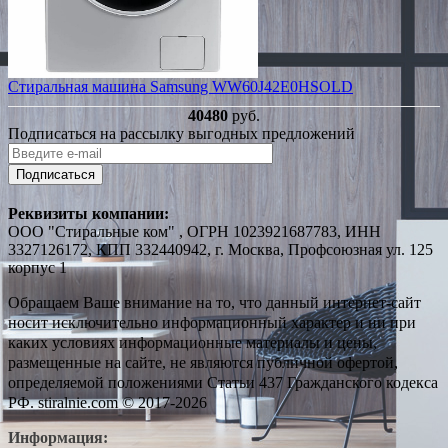
Стиральная машина Samsung WW60J42E0HSOLD
40480
руб.
Подписаться на рассылку выгодных предложений
Подписаться
Реквизиты компании:
ООО "Стиральные ком" , ОГРН 1023921687783, ИНН
3327126172, КПП 332440942, г. Москва, Профсоюзная ул. 125
корпус 1
Обращаем Ваше внимание на то, что данный интернет-сайт
носит исключительно информационный характер и ни при
каких условиях информационные материалы и цены,
размещенные на сайте, не являются публичной офертой,
определяемой положениями Статьи 437 Гражданского кодекса
РФ. stiralnie.com © 2017-2026
Информация: