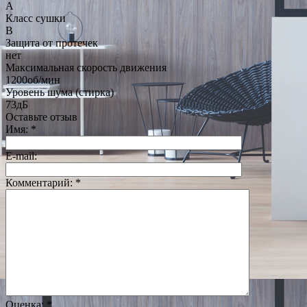
A
Класс сушки
B
Защита от протечек
нет
Максимальная скорость движения
1200об/мин
Уровень шума (стирка)
73дБ
Оставьте отзыв
Имя:
*
E-mail:
Комментарий:
*
Оценка:
*