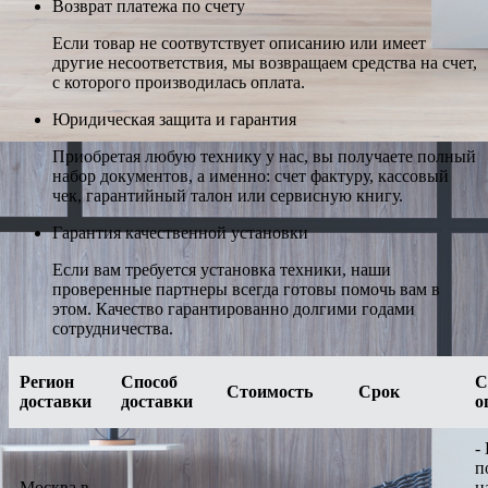
Возврат платежа по счету
Если товар не соотвутствует описанию или имеет
другие несоответствия, мы возвращаем средства на счет,
с которого производилась оплата.
Юридическая защита и гарантия
Приобретая любую технику у нас, вы получаете полный
набор документов, а именно: счет фактуру, кассовый
чек, гарантийный талон или сервисную книгу.
Гарантия качественной установки
Если вам требуется установка техники, наши
проверенные партнеры всегда готовы помочь вам в
этом. Качество гарантированно долгими годами
сотрудничества.
Регион
Способ
С
Стоимость
Срок
доставки
доставки
о
-
п
Москва в
н