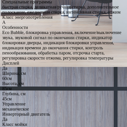
Специальные программы
быстрая стирка, деликатная/ручная стирка, дополнительное
полоскание, ежедневная стирка, интенсивная стирка, отжим
Класс энергопотребления
A
Особенности
Eco Bubble, блокировка управления, включение/выключение
звука, звуковой сигнал по окончании стирки, индикатор
блокировки дверцы, индикация блокировки управления,
индикация времени до окончания стирки, контроль
пенообразования, обработка паром, отсрочка старта,
регулировка скорости отжима, регулировка температуры
Дисплей
Да
Ширина, см
60см
Высота, см
85см
Глубина, см
45см
Управление
механическое
Инверторный двигатель
Да
Класс мойки