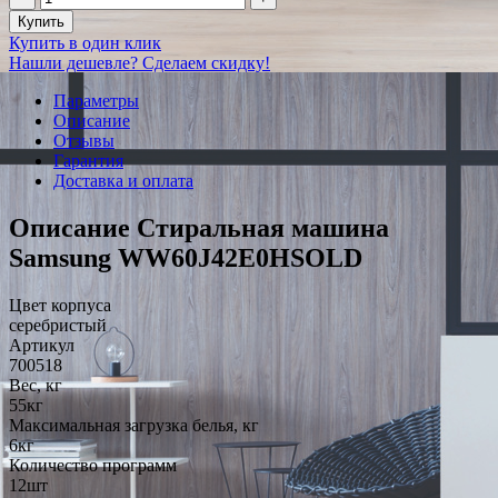
Купить
Купить в один клик
Нашли дешевле? Сделаем скидку!
Параметры
Описание
Отзывы
Гарантия
Доставка и оплата
Описание Стиральная машина
Samsung WW60J42E0HSOLD
Цвет корпуса
серебристый
Артикул
700518
Вес, кг
55кг
Максимальная загрузка белья, кг
6кг
Количество программ
12шт