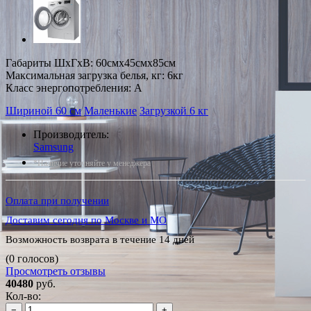
Габариты ШxГxВ: 60смx45смx85см
Максимальная загрузка белья, кг: 6кг
Класс энергопотребления: A
Шириной 60 см
Маленькие
Загрузкой 6 кг
Производитель:
Samsung
*Наличие уточняйте у менеджера
Оплата при получении
Доставим сегодня по Москве и МО
Возможность возврата в течение 14 дней
(0 голосов)
Просмотреть отзывы
40480
руб.
Кол-во:
−
+