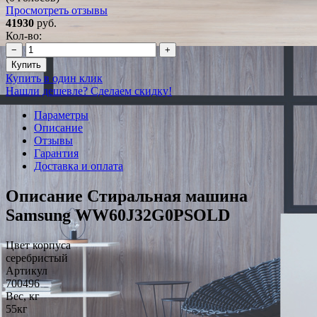
Просмотреть отзывы
41930
руб.
Кол-во:
−
+
Купить
Купить в один клик
Нашли дешевле? Сделаем скидку!
Параметры
Описание
Отзывы
Гарантия
Доставка и оплата
Описание Стиральная машина
Samsung WW60J32G0PSOLD
Цвет корпуса
серебристый
Артикул
700496
Вес, кг
55кг