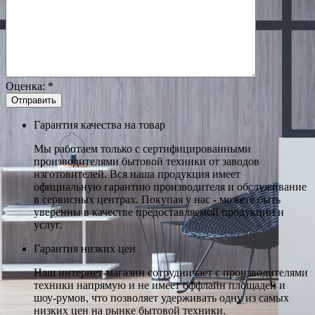
Оценка:
*
Гарантия качества на товар
Мы работаем только с сертифицированными
производителями бытовой техники от заводов
изготовителей. Вся наша продукция имеет
официальную гарантию производителя и обслуживание
в сервисных центрах. Покупая у нас - можете быть
уверенны в качестве предоставляемой продукции и
услуг.
Гарантия низких цен
Наш интернет-магазин сотрудничает с производителями
техники напрямую и не имеет оффлайн площадей и
шоу-румов, что позволяет удерживать одну из самых
низких цен на рынке бытовой техники.