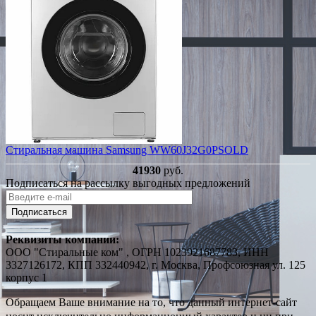
Стиральная машина Samsung WW60J32G0PSOLD
41930
руб.
Подписаться на рассылку выгодных предложений
Подписаться
Реквизиты компании:
ООО "Стиральные ком" , ОГРН 1023921687783, ИНН
3327126172, КПП 332440942, г. Москва, Профсоюзная ул. 125
корпус 1
Обращаем Ваше внимание на то, что данный интернет-сайт