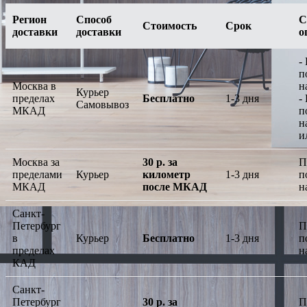
Регион
Способ
С
Стоимость
Срок
доставки
доставки
о
-
п
Москва в
н
Курьер
пределах
Бесплатно
1-3 дня
-
Самовывоз
МКАД
п
н
и
Москва за
30 р. за
П
пределами
Курьер
километр
1-3 дня
п
МКАД
после МКАД
н
Санкт-
Петербург
П
в
Курьер
Бесплатно
1-3 дня
п
пределах
н
КАД
Санкт-
Петербург
30 р. за
П