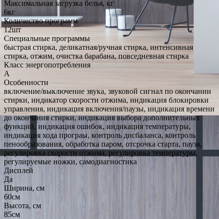
Максимальная загрузка белья, кг
6кг
Количество программ
12шт
Специальные программы
быстрая стирка, деликатная/ручная стирка, интенсивная
стирка, отжим, очистка барабана, повседневная стирка
Класс энергопотребления
A
Особенности
включение/выключение звука, звуковой сигнал по окончании
стирки, индикатор скорости отжима, индикация блокировки
управления, индикация включения/паузы, индикация времени
до окончания стирки, индикация выбора дополнительных
функций, индикация ошибок, индикация температуры,
индикация хода програы, контроль дисбаланса, контроль
пенообразования, обработка паром, отсрочка старта, пауза,
регулировка скорости отжима, регулировка температуры,
регулируемые ножки, самодиагностика
Дисплей
Да
Ширина, см
60см
Высота, см
85см