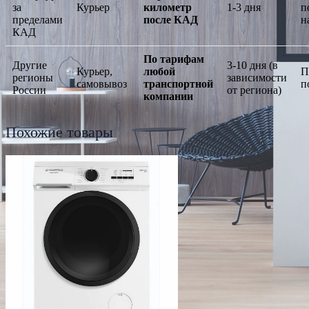
за
Курьер
километр
1-3 дня
п
пределами
после КАД
н
КАД
По тарифам
Другие
3-10 дня (в
Курьер,
любой
П
регионы
зависимости
самовывоз
транспортной
п
России
от региона)
компании
Похожие товары