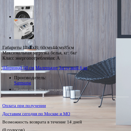
Габариты ШxГxВ: 60смx44смx85см
Максимальная загрузка белья, кг: 6кг
Класс энергопотребления: A
Шириной 60 см
Маленькие
Загрузкой 6 кг
Производитель:
Samsung
*Наличие уточняйте у менеджера
Оплата при получении
Доставим сегодня по Москве и МО
Возможность возврата в течение 14 дней
(0 голосов)