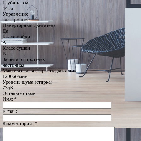
Глубина, см
44см
Управление
электронное
Инверторный двигатель
Да
Класс мойки
A
Класс сушки
B
Защита от протечек
частичная
Максимальная скорость движения
1200об/мин
Уровень шума (стирка)
73дБ
Оставьте отзыв
Имя:
*
E-mail:
Комментарий:
*