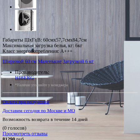
Габариты ШxГxВ: 60смx57,7смx84,7см
Максимальная загрузка белья, кг: 6кг
Класс энергопотребления: A+++
Шириной 60 см
Маленькие
Загрузкой 6 кг
Производитель:
HIBERG
*Наличие уточняйте у менеджера
Оплата при получении
Доставим сегодня по Москве и МО
Возможность возврата в течение 14 дней
(0 голосов)
Просмотреть отзывы
81290
руб.