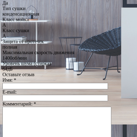
Да
Тип сушки
конденсационная
Класс мойки
A
Класс сушки
A
Защита от протечек
полная
Максимальная скорость движения
1400об/мин
Уровень шума (стирка)
64дБ
Оставьте отзыв
Имя:
*
E-mail:
Комментарий:
*