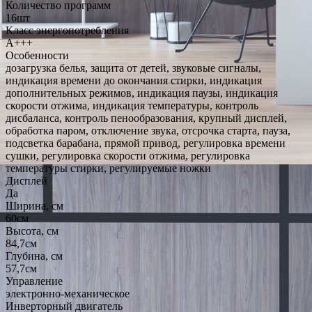
Количество программ
16шт
Класс энергопотребления
A+++
Особенности
дозагрузка белья, защита от детей, звуковые сигналы,
индикация времени до окончания стирки, индикация
дополнительных режимов, индикация паузы, индикация
скорости отжима, индикация температуры, контроль
дисбаланса, контроль пенообразования, крупный дисплей,
обработка паром, отключение звука, отсрочка старта, пауза,
подсветка барабана, прямой привод, регулировка времени
сушки, регулировка скорости отжима, регулировка
температуры стирки, регулируемые ножки
Дисплей
Да
Ширина, см
60см
Высота, см
84,7см
Глубина, см
57,7см
Управление
электронно-механическое
Инверторный двигатель