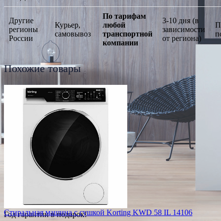
По тарифам
Другие
3-10 дня (в
Курьер,
любой
П
регионы
зависимости
самовывоз
транспортной
п
России
от региона)
компании
Похожие товары
Стиральная машина с сушкой Korting KWD 58 IL 14106
Год гарантии в подарок!