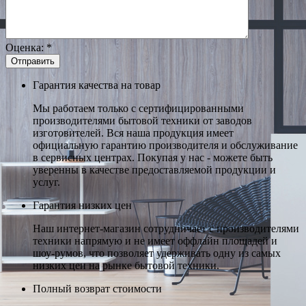
Оценка:
*
Гарантия качества на товар
Мы работаем только с сертифицированными
производителями бытовой техники от заводов
изготовителей. Вся наша продукция имеет
официальную гарантию производителя и обслуживание
в сервисных центрах. Покупая у нас - можете быть
уверенны в качестве предоставляемой продукции и
услуг.
Гарантия низких цен
Наш интернет-магазин сотрудничает с производителями
техники напрямую и не имеет оффлайн площадей и
шоу-румов, что позволяет удерживать одну из самых
низких цен на рынке бытовой техники.
Полный возврат стоимости