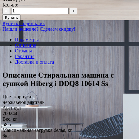
Кол-во:
−
+
Купить
Купить в один клик
Нашли дешевле? Сделаем скидку!
Параметры
Описание
Отзывы
Гарантия
Доставка и оплата
Описание Стиральная машина с
сушкой Hiberg i DDQ8 10614 Ss
Цвет корпуса
нержавеющая сталь
Артикул
700244
Вес, кг
68кг
Максимальная загрузка белья, кг
6кг