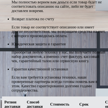
Мы полностью вернем вам деньги если товар будет не
соответстовать описанию на сайте, либо не будет
доставлен вовремя.
Возврат платежа по счету
Если товар не соотвутствует описанию или имеет
другие несоответствия, мы возвращаем средства на счет,
с которого производилась оплата.
Юридическая защита и гарантия
Приобретая любую технику у нас, вы получаете полный
набор документов, а именно: счет фактуру, кассовый
чек, гарантийный талон или сервисную книгу.
Гарантия качественной установки
Если вам требуется установка техники, наши
проверенные партнеры всегда готовы помочь вам в
этом. Качество гарантированно долгими годами
сотрудничества.
Регион
Способ
С
Стоимость
Срок
доставки
доставки
о