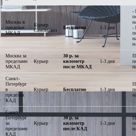
-
п
Москва в
н
Курьер
пределах
Бесплатно
1-3 дня
-
Самовывоз
МКАД
п
н
и
Москва за
30 р. за
П
пределами
Курьер
километр
1-3 дня
п
МКАД
после МКАД
н
Санкт-
Петербург
П
в
Курьер
Бесплатно
1-3 дня
п
пределах
н
КАД
Санкт-
Петербург
30 р. за
П
за
Курьер
километр
1-3 дня
п
пределами
после КАД
н
КАД