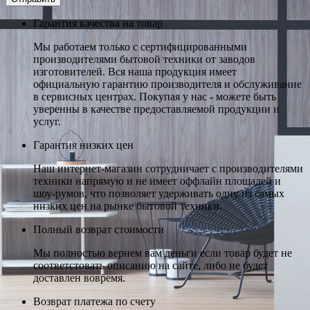
Гарантия качества на товар
Мы работаем только с сертифицированными
производителями бытовой техники от заводов
изготовителей. Вся наша продукция имеет
официальную гарантию производителя и обслуживание
в сервисных центрах. Покупая у нас - можете быть
уверенны в качестве предоставляемой продукции и
услуг.
Гарантия низких цен
Наш интернет-магазин сотрудничает с производителями
техники напрямую и не имеет оффлайн площадей и
шоу-румов, что позволяет удерживать одну из самых
низких цен на рынке бытовой техники.
Полный возврат стоимости
Мы полностью вернем вам деньги если товар будет не
соответстовать описанию на сайте, либо не будет
доставлен вовремя.
Возврат платежа по счету