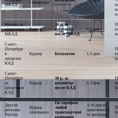
Самовывоз
МКАД
п
н
и
Москва за
30 р. за
П
пределами
Курьер
километр
1-3 дня
п
МКАД
после МКАД
н
Санкт-
Петербург
П
в
Курьер
Бесплатно
1-3 дня
п
пределах
н
КАД
Санкт-
Петербург
30 р. за
П
за
Курьер
километр
1-3 дня
п
пределами
после КАД
н
КАД
По тарифам
Другие
3-10 дня (в
Курьер,
любой
П
регионы
зависимости
самовывоз
транспортной
п
России
от региона)
компании