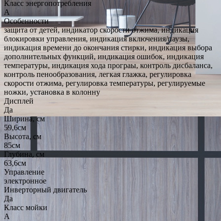
Класс энергопотребления
A
Особенности
защита от детей, индикатор скорости отжима, индикация
блокировки управления, индикация включения/паузы,
индикация времени до окончания стирки, индикация выбора
дополнительных функций, индикация ошибок, индикация
температуры, индикация хода програы, контроль дисбаланса,
контроль пенообразования, легкая глажка, регулировка
скорости отжима, регулировка температуры, регулируемые
ножки, установка в колонну
Дисплей
Да
Ширина, см
59,6см
Высота, см
85см
Глубина, см
63,6см
Управление
электронное
Инверторный двигатель
Да
Класс мойки
A