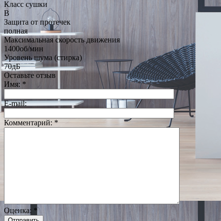
Класс сушки
B
Защита от протечек
полная
Максимальная скорость движения
1400об/мин
Уровень шума (стирка)
70дБ
Оставьте отзыв
Имя:
*
E-mail:
Комментарий:
*
Оценка:
*