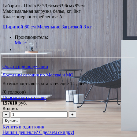
Габариты ШxГxВ: 59,6смx63,6смx85см
Максимальная загрузка белья, кг: 8кг
Класс энергопотребления: A
Шириной 60 см
Маленькие
Загрузкой 8 кг
Производитель:
Miele
*Наличие уточняйте у менеджера
Оплата при получении
Доставим сегодня по Москве и МО
Возможность возврата в течение 14 дней
(0 голосов)
Просмотреть отзывы
157610
руб.
Кол-во:
−
+
Купить
Купить в один клик
Нашли дешевле? Сделаем скидку!