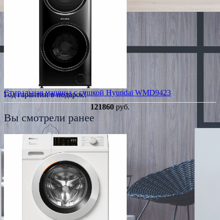
Стиральная машина с сушкой Hyundai WMD9423
Год гарантии в подарок!
121860
руб.
Вы смотрели ранее