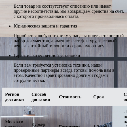
Если товар не соотвутствует описанию или имеет
другие несоответствия, мы возвращаем средства на счет,
с которого производилась оплата.
Юридическая защита и гарантия
Приобретая любую технику у нас, вы получаете полный
набор документов, а именно: счет фактуру, кассовый
чек, гарантийный талон или сервисную книгу.
Гарантия качественной установки
Если вам требуется установка техники, наши
проверенные партнеры всегда готовы помочь вам в
этом. Качество гарантированно долгими годами
сотрудничества.
Регион
Способ
С
Стоимость
Срок
доставки
доставки
о
-
п
Москва в
н
Курьер
пределах
Бесплатно
1-3 дня
-