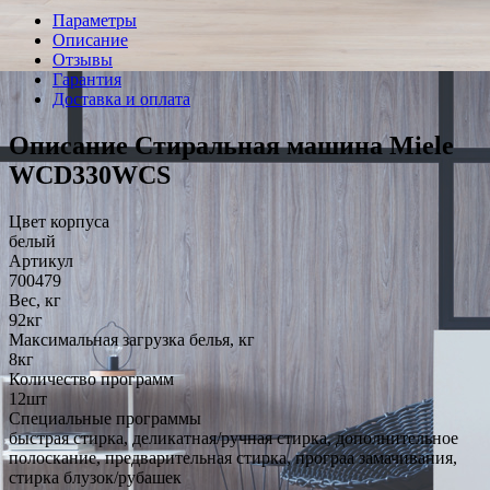
Параметры
Описание
Отзывы
Гарантия
Доставка и оплата
Описание Стиральная машина Miele
WCD330WCS
Цвет корпуса
белый
Артикул
700479
Вес, кг
92кг
Максимальная загрузка белья, кг
8кг
Количество программ
12шт
Специальные программы
быстрая стирка, деликатная/ручная стирка, дополнительное
полоскание, предварительная стирка, програа замачивания,
стирка блузок/рубашек