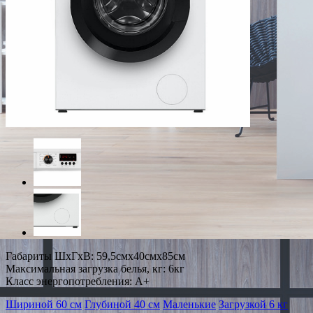
Габариты ШxГxВ: 59,5смx40смx85см
Максимальная загрузка белья, кг: 6кг
Класс энергопотребления: A+
Шириной 60 см
Глубиной 40 см
Маленькие
Загрузкой 6 кг