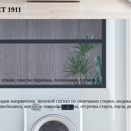
T 1911
, отжим, очистка барабана, полоскание + отжим
падов напряжения, звуковой сигнал по окончании стирки, индик
исбаланса, контроль пенообразования, отсрочка старта, пауза, 