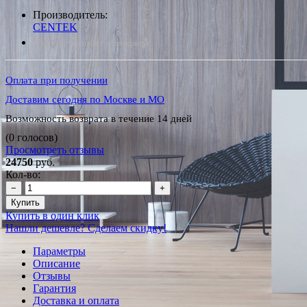
Производитель:
CENTEK
*Наличие уточняйте у менеджера
Оплата при получении
Доставим сегодня по Москве и МО
Возможность возврата в течение 14 дней
(0 голосов)
Просмотреть отзывы
24750
руб.
Кол-во:
−
+
Купить
Купить в один клик
Нашли дешевле? Сделаем скидку!
Параметры
Описание
Отзывы
Гарантия
Доставка и оплата