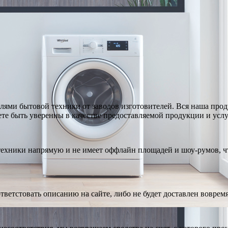
ями бытовой техники от заводов изготовителей. Вся наша про
те быть уверенны в качестве предоставляемой продукции и услу
техники напрямую и не имеет оффлайн площадей и шоу-румов, чт
тветстовать описанию на сайте, либо не будет доставлен вовремя