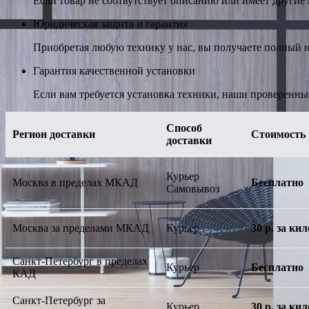
Если товар не соотвутствует описанию или имеет другие н
Юридическая защита и гарантия
Приобретая любую технику у нас, вы получаете полный н
Гарантия качественной установки
Если вам требуется установка техники, наши проверенны
Способ
Регион доставки
Стоимость
доставки
Курьер
Москва в пределах МКАД
Бесплатно
Самовывоз
Москва за пределами МКАД
Курьер
30 р. за к
Санкт-Петербург в пределах
Курьер
Бесплатно
КАД
Санкт-Петербург за
Курьер
30 р. за к