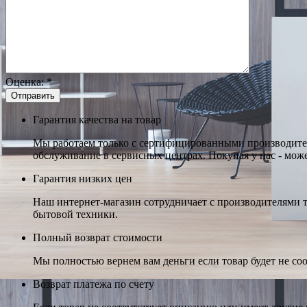
Оценка:
*
Гарантия качества на товар
Мы работаем только с сертифицированными производител
обслуживание в сервисных центрах. Покупая у нас - може
Гарантия низких цен
Наш интернет-магазин сотрудничает с производителями 
бытовой техники.
Полный возврат стоимости
Мы полностью вернем вам деньги если товар будет не соо
Возврат платежа по счету