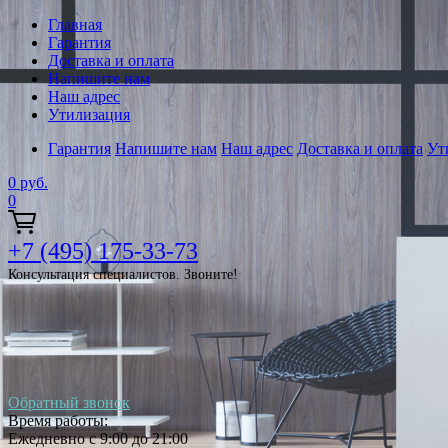
Главная
Гарантия
Доставка и оплата
Напишите нам
Наш адрес
Утилизация
Гарантия
Напишите нам
Наш адрес
Доставка и оплата
Ут
0
руб.
0
+7 (495) 175-33-73
Консультация специалистов. Звоните!
Обратный звонок
Время работы:
Ежедневно с 9:00 до 21:00