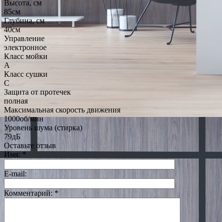
Высота, см
85см
Глубина, см
40см
Управление
электронное
Класс мойки
A
Класс сушки
C
Защита от протечек
полная
Максимальная скорость движения
1000об/мин
Уровень шума (стирка)
79дБ
Оставьте отзыв
Имя:
*
E-mail:
Комментарий:
*