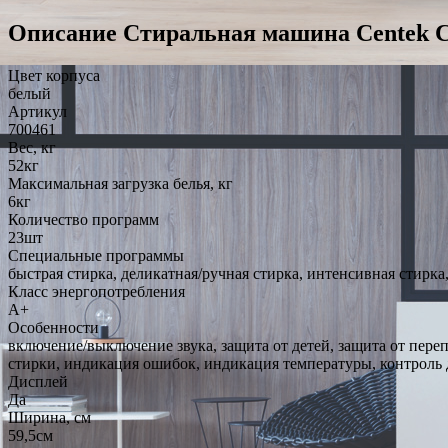
Описание Стиральная машина Centek C
Цвет корпуса
белый
Артикул
700461
Вес, кг
52кг
Максимальная загрузка белья, кг
6кг
Количество программ
23шт
Специальные программы
быстрая стирка, деликатная/ручная стирка, интенсивная стирка
Класс энергопотребления
A+
Особенности
включение/выключение звука, защита от детей, защита от пере
стирки, индикация ошибок, индикация температуры, контроль д
Дисплей
Да
Ширина, см
59,5см