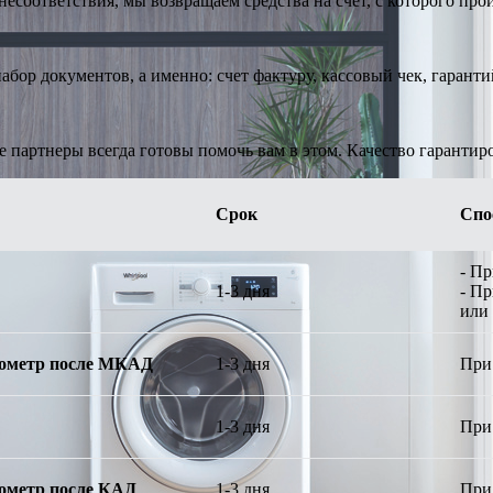
есоответствия, мы возвращаем средства на счет, с которого про
абор документов, а именно: счет фактуру, кассовый чек, гарант
е партнеры всегда готовы помочь вам в этом. Качество гарантир
Срок
Спо
- П
1-3 дня
- П
или
илометр после МКАД
1-3 дня
При
1-3 дня
При
илометр после КАД
1-3 дня
При