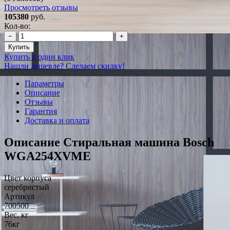
Просмотреть отзывы
105380
руб.
Кол-во:
−
+
Купить
Купить в один клик
Нашли дешевле? Сделаем скидку!
Параметры
Описание
Отзывы
Гарантия
Доставка и оплата
Описание Стиральная машина Bosch
WGA254XVME
Цвет корпуса
серебристый
Артикул
700500
Вес, кг
76кг