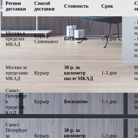
Регион
Способ
С
Стоимость
Срок
доставки
доставки
о
-
п
Москва в
н
Курьер
пределах
Бесплатно
1-3 дня
-
Самовывоз
МКАД
п
н
и
Москва за
30 р. за
П
пределами
Курьер
километр
1-3 дня
п
МКАД
после МКАД
н
Санкт-
Петербург
П
в
Курьер
Бесплатно
1-3 дня
п
пределах
н
КАД
Санкт-
Петербург
30 р. за
П
за
Курьер
километр
1-3 дня
п