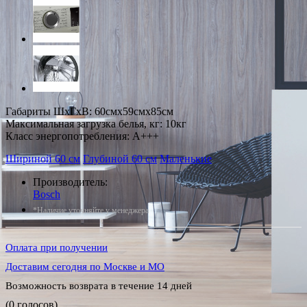
Габариты ШxГxВ: 60смx59смx85см
Максимальная загрузка белья, кг: 10кг
Класс энергопотребления: A+++
Шириной 60 см
Глубиной 60 см
Маленькие
Производитель:
Bosch
*Наличие уточняйте у менеджера
Оплата при получении
Доставим сегодня по Москве и МО
Возможность возврата в течение 14 дней
(0 голосов)