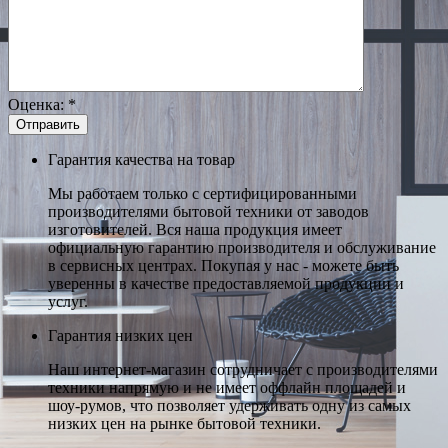
Оценка:
*
Гарантия качества на товар
Мы работаем только с сертифицированными
производителями бытовой техники от заводов
изготовителей. Вся наша продукция имеет
официальную гарантию производителя и обслуживание
в сервисных центрах. Покупая у нас - можете быть
уверенны в качестве предоставляемой продукции и
услуг.
Гарантия низких цен
Наш интернет-магазин сотрудничает с производителями
техники напрямую и не имеет оффлайн площадей и
шоу-румов, что позволяет удерживать одну из самых
низких цен на рынке бытовой техники.