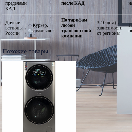
пределами
после КАД
н
КАД
По тарифам
Другие
3-10 дня (в
Курьер,
любой
П
регионы
зависимости
самовывоз
транспортной
п
России
от региона)
компании
Похожие товары