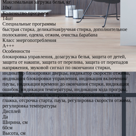
Максимальная загрузка белья, кг
10кг
Количество программ
14шт
Специальные программы
быстрая стирка, деликатная/ручная стирка, дополнительное
полоскание, одеяла, отжим, очистка барабана
Класс энергопотребления
A+++
Особенности
блокировка управления, дозагрузка белья, защита от детей,
защита от накипи, защита от перелива, защита от перепадов
напряжения, звуковой сигнал по окончании стирки,
индикатор блокировки дверцы, индикатор скорости отжима,
индикация блокировки управления, индикация включения/
паузы, индикация времени до окончания стирки, индикация
ошибок, индикация температуры, индикация хода програы,
контроль дисбаланса, контроль пенообразования, легкая
глажка, отсрочка старта, пауза, регулировка скорости отжима,
регулировка температуры
Дисплей
Да
Ширина, см
60см
Высота, см