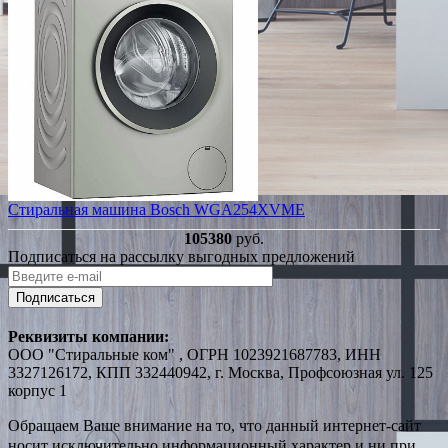
Стиральная машина Bosch WGA254XVME
105380
руб.
Подписаться на рассылку выгодных предложений
Подписаться
Реквизиты компании:
ООО "Стиральные ком" , ОГРН 1023921687783, ИНН
3327126172, КПП 332440942, г. Москва, Профсоюзная ул. 125
корпус 1
Обращаем Ваше внимание на то, что данный интернет-сайт
носит исключительно информационный характер и ни при