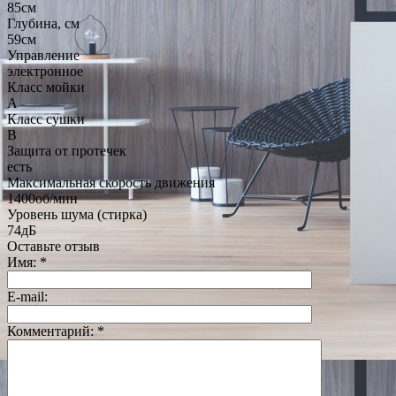
85см
Глубина, см
59см
Управление
электронное
Класс мойки
A
Класс сушки
B
Защита от протечек
есть
Максимальная скорость движения
1400об/мин
Уровень шума (стирка)
74дБ
Оставьте отзыв
Имя:
*
E-mail:
Комментарий:
*