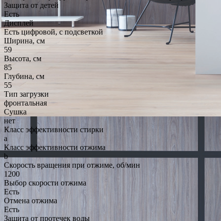
Защита от детей
Есть
Дисплей
Есть цифровой, с подсветкой
Ширина, см
59
Высота, см
85
Глубина, см
55
Тип загрузки
фронтальная
Сушка
нет
Класс эффективности стирки
a
Класс эффективности отжима
b
Скорость вращения при отжиме, об/мин
1200
Выбор скорости отжима
Есть
Отмена отжима
Есть
Защита от протечек воды