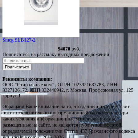
Smeg SLB127-2
94070
руб.
Подписаться на рассылку выгодных предложений
Подписаться
Реквизиты компании:
ООО "Стиральные ком" , ОГРН 1023921687783, ИНН
3327126172, КПП 332440942, г. Москва, Профсоюзная ул. 125
корпус 1
Обращаем Ваше внимание на то, что данный интернет-сайт
носит исключительно информационный характер и ни при
каких условиях информационные материалы и цены,
размещенные на сайте, не являются публичной офертой,
определяемой положениями Статьи 437 Гражданского кодекса
РФ. stiralnie.com © 2017-2026