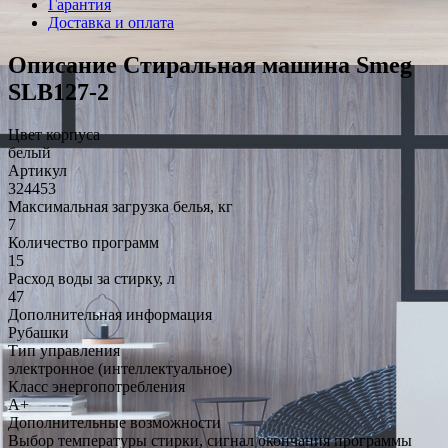
Гарантия
Доставка и оплата
Описание Стиральная машина Smeg
SLB127-2
Цвет корпуса
белый
Артикул
324453
Максимальная загрузка белья, кг
7
Количество программ
15
Расход воды за стирку, л
47
Дополнительная информация
Рубашки
Тип управления
электронное (интеллектуальное)
Класс энергопотребления
A+
Дополнительные возможности
Выбор температуры стирки, сигнал окончания программы