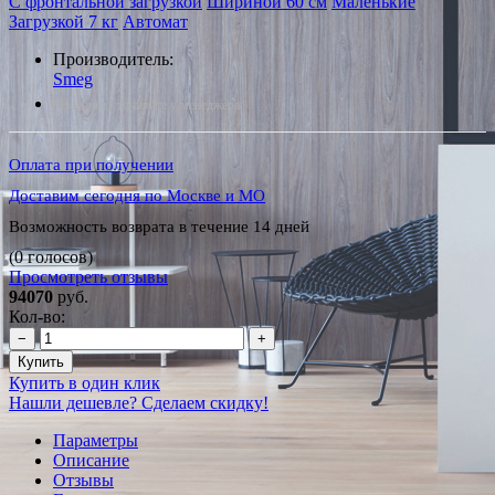
С фронтальной загрузкой
Шириной 60 см
Маленькие
Загрузкой 7 кг
Автомат
Производитель:
Smeg
*Наличие уточняйте у менеджера
Оплата при получении
Доставим сегодня по Москве и МО
Возможность возврата в течение 14 дней
(0 голосов)
Просмотреть отзывы
94070
руб.
Кол-во:
−
+
Купить
Купить в один клик
Нашли дешевле? Сделаем скидку!
Параметры
Описание
Отзывы