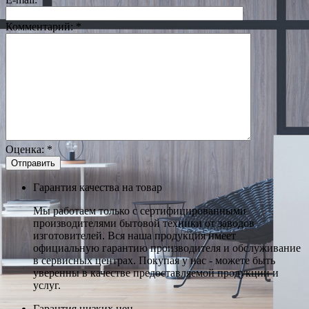
Комментарий:
*
Оценка:
*
Гарантия качества на товар
Мы работаем только с сертифицированными
производителями бытовой техники от заводов
изготовителей. Вся наша продукция имеет
официальную гарантию производителя и обслуживание
в сервисных центрах. Покупая у нас - можете быть
уверенны в качестве предоставляемой продукции и
услуг.
Гарантия низких цен