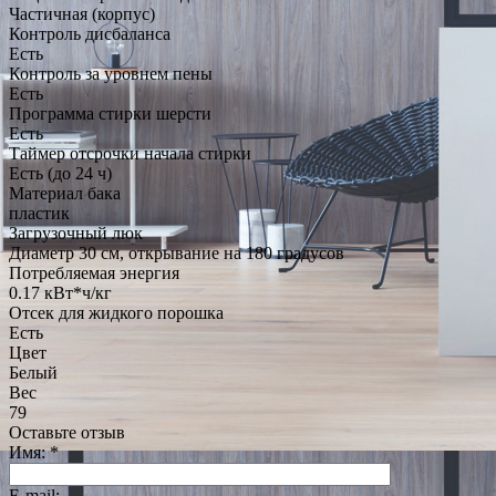
Частичная (корпус)
Контроль дисбаланса
Есть
Контроль за уровнем пены
Есть
Программа стирки шерсти
Есть
Таймер отсрочки начала стирки
Есть (до 24 ч)
Материал бака
пластик
Загрузочный люк
Диаметр 30 см, открывание на 180 градусов
Потребляемая энергия
0.17 кВт*ч/кг
Отсек для жидкого порошка
Есть
Цвет
Белый
Вес
79
Оставьте отзыв
Имя:
*
E-mail: