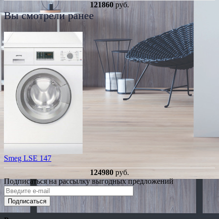
121860
руб.
Вы смотрели ранее
Smeg LSE 147
124980
руб.
Подписаться на рассылку выгодных предложений
Подписаться