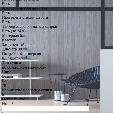
Есть
Контроль за уровнем пены
Есть
Программа стирки шерсти
Есть
Таймер отсрочки начала стирки
Есть (до 24 ч)
Материал бака
пластик
Загрузочный люк
Диаметр 30 см
Потребляемая энергия
0.17 кВт*ч/кг
Тип сушки
по остаточной влажности
Цвет
Белый
Вес
79
Количество программ сушки
6
Оставьте отзыв
Имя:
*