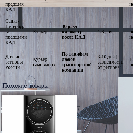
пределах
н
КАД
Санкт-
Петербург
30 р. за
П
за
Курьер
километр
1-3 дня
п
пределами
после КАД
н
КАД
По тарифам
Другие
3-10 дня (в
Курьер,
любой
П
регионы
зависимости
самовывоз
транспортной
п
России
от региона)
компании
Похожие товары