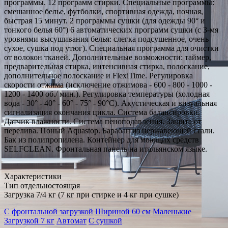
программы. 12 программ стирки. Специальные программы:
смешанное белье, футболки, спортивная одежда, ночная,
быстрая 15 минут. 2 программы сушки (для одежды 90° и
тонкого белья 60°) 6 автоматических программ сушки (с 3-мя
уровнями высушивания белья: слегка подсушенное, очень
сухое, сушка под утюг). Специальная программа для очистки
от волокон тканей. Дополнительные возможности: таймер,
предварительная стирка, интенсивная стирка, полоскание,
дополнительное полоскание и FlexiTime. Регулировка
скорости отжима (исключение отжимова - 600 - 800 - 1000 -
1200 - 1400 об./ мин.). Регулировка температуры (холодная
вода - 30° - 40° - 60° - 75° - 90°C). Акустическая и визуальная
сигнализация окончания цикла. Система балансировки.
Датчик влажности. Система пеноподавления. Защита от
перелива. Поный Aquastop. Барабан из нержавеющей стали.
Бак из полипропилена. Контейнер для моющих средств
SELFCLEAN. Фронтальная панель на итальянском языке.
Характеристики
Тип отдельностоящая
Загрузка 7/4 кг (7 кг при стирке и 4 кг при сушке)
С фронтальной загрузкой
Шириной 60 см
Маленькие
Загрузкой 7 кг
Автомат
С сушкой