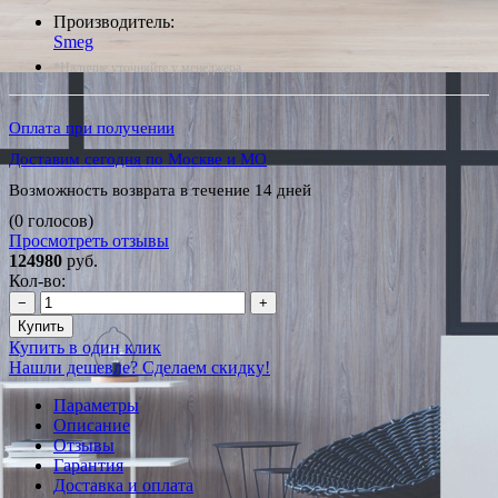
Производитель:
Smeg
*Наличие уточняйте у менеджера
Оплата при получении
Доставим сегодня по Москве и МО
Возможность возврата в течение 14 дней
(0 голосов)
Просмотреть отзывы
124980
руб.
Кол-во:
−
+
Купить
Купить в один клик
Нашли дешевле? Сделаем скидку!
Параметры
Описание
Отзывы
Гарантия
Доставка и оплата