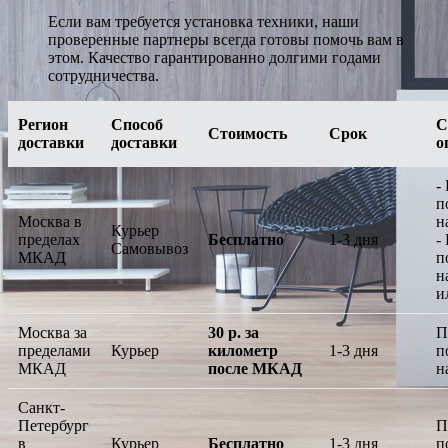
Если вам требуется установка техники, наши
проверенные партнеры всегда готовы помочь вам в
этом. Качество гарантированно долгими годами
сотрудничества.
Регион
Способ
С
Стоимость
Срок
доставки
доставки
о
-
п
Москва в
н
Курьер
пределах
Бесплатно
1-3 дня
-
Самовывоз
МКАД
п
н
и
Москва за
30 р. за
П
пределами
Курьер
километр
1-3 дня
п
МКАД
после МКАД
н
Санкт-
Петербург
П
в
Курьер
Бесплатно
1-3 дня
п