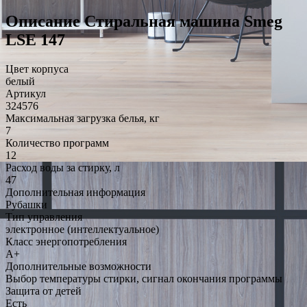
Описание Стиральная машина Smeg
LSE 147
Цвет корпуса
белый
Артикул
324576
Максимальная загрузка белья, кг
7
Количество программ
12
Расход воды за стирку, л
47
Дополнительная информация
Рубашки
Тип управления
электронное (интеллектуальное)
Класс энергопотребления
A+
Дополнительные возможности
Выбор температуры стирки, сигнал окончания программы
Защита от детей
Есть