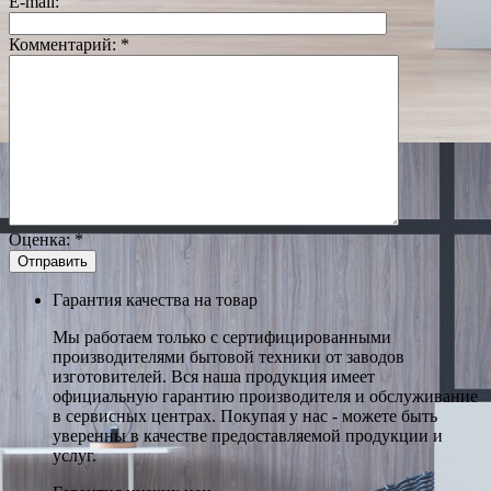
E-mail:
Комментарий:
*
Оценка:
*
Гарантия качества на товар
Мы работаем только с сертифицированными
производителями бытовой техники от заводов
изготовителей. Вся наша продукция имеет
официальную гарантию производителя и обслуживание
в сервисных центрах. Покупая у нас - можете быть
уверенны в качестве предоставляемой продукции и
услуг.