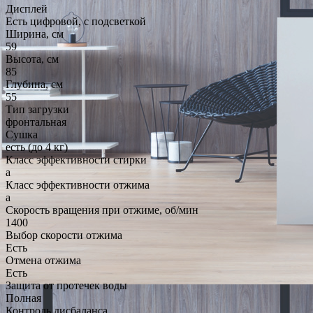
Дисплей
Есть цифровой, с подсветкой
Ширина, см
59
Высота, см
85
Глубина, см
55
Тип загрузки
фронтальная
Сушка
есть (до 4 кг)
Класс эффективности стирки
a
Класс эффективности отжима
a
Скорость вращения при отжиме, об/мин
1400
Выбор скорости отжима
Есть
Отмена отжима
Есть
Защита от протечек воды
Полная
Контроль дисбаланса