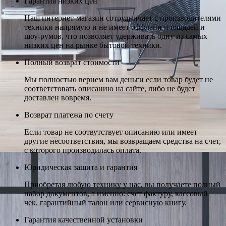
Гарантия низких цен
Наш интернет-магазин сотрудничает с производителями
техники напрямую и не имеет оффлайн площадей и
шоу-румов, что позволяет удерживать одну из самых
низких цен на рынке бытовой техники.
Полный возврат стоимости
Мы полностью вернем вам деньги если товар будет не
соответстовать описанию на сайте, либо не будет
доставлен вовремя.
Возврат платежа по счету
Если товар не соотвутствует описанию или имеет
другие несоответствия, мы возвращаем средства на счет,
с которого производилась оплата.
Юридическая защита и гарантия
Приобретая любую технику у нас, вы получаете полный
набор документов, а именно: счет фактуру, кассовый
чек, гарантийный талон или сервисную книгу.
Гарантия качественной установки