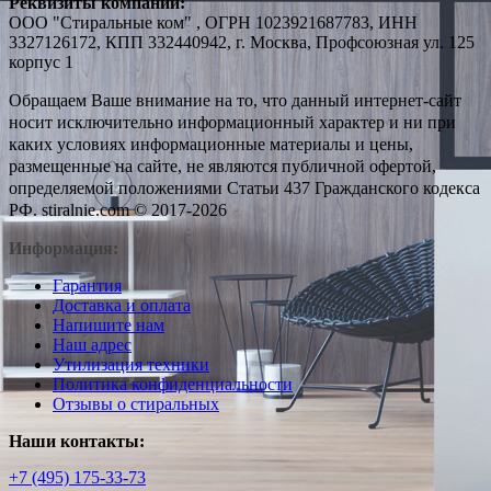
Реквизиты компании:
ООО "Стиральные ком" , ОГРН 1023921687783, ИНН
3327126172, КПП 332440942, г. Москва, Профсоюзная ул. 125
корпус 1
Обращаем Ваше внимание на то, что данный интернет-сайт
носит исключительно информационный характер и ни при
каких условиях информационные материалы и цены,
размещенные на сайте, не являются публичной офертой,
определяемой положениями Статьи 437 Гражданского кодекса
РФ. stiralnie.com © 2017-2026
Информация:
Гарантия
Доставка и оплата
Напишите нам
Наш адрес
Утилизация техники
Политика конфиденциальности
Отзывы о стиральных
Наши контакты:
+7 (495) 175-33-73