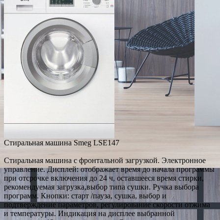
Стиральная машина Smeg LSE147
Стиральная машина с фронтальной загрузкой. Электронное
управление. Дисплей: отображает время до начала программы
при отсрочке включения до 24 ч, оставшееся время стирки,
рекомендуемая загрузка,выбор типа сушки. Ручка выбора
программ. Кнопки: старт /пауза, сушка, выбор и
подтверждение параметров, регулирование скорости отжима
и температуры. Индикация на дисплее выбранной