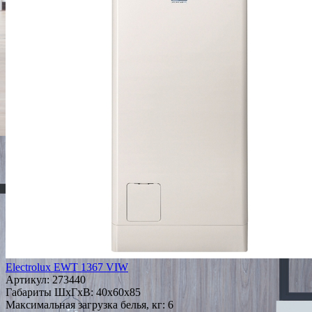
Electrolux EWT 1367 VIW
Артикул:
273440
Габариты ШxГxВ: 40x60x85
Максимальная загрузка белья, кг: 6