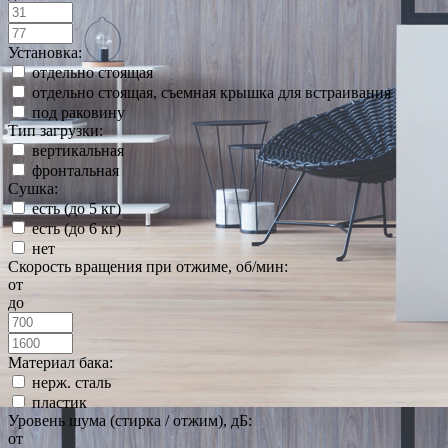
Установка:
отдельно стоящая
отдельно стоящая, съемная крышка для встраивания
под раковину
Тип загрузки:
вертикальная
фронтальная
Сушка:
есть (до 5 кг)
есть (до 6 кг)
нет
Скорость вращения при отжиме, об/мин:
от
до
Материал бака:
нерж. сталь
пластик
Уровень шума (стирка / отжим), дБ:
от