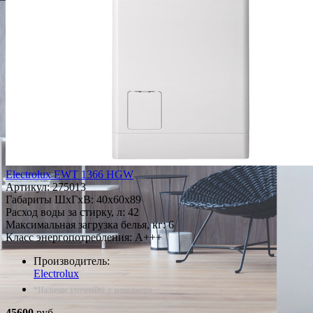
Electrolux EWT 1366 HGW
Артикул:
275013
Габариты ШxГxВ: 40x60x89
Расход воды за стирку, л: 42
Максимальная загрузка белья, кг: 6
Класс энергопотребления: A+++
Производитель:
Electrolux
*Наличие уточняйте у менеджера
45600
руб.