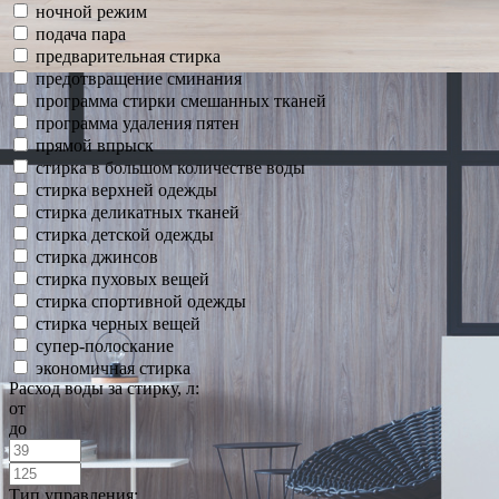
ночной режим
подача пара
предварительная стирка
предотвращение сминания
программа стирки смешанных тканей
программа удаления пятен
прямой впрыск
стирка в большом количестве воды
стирка верхней одежды
стирка деликатных тканей
стирка детской одежды
стирка джинсов
стирка пуховых вещей
стирка спортивной одежды
стирка черных вещей
супер-полоскание
экономичная стирка
Расход воды за стирку, л:
от
до
Тип управления: