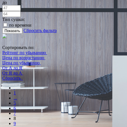
до
Тип сушки:
по времени
Сбросить фильтр
Показать
Сортировать по:
Рейтинг по убыванию
Цена по возрастанию
Цена по убыванию
От А до Я
От Я до А
Сбросить
1
...
5
6
7
8
9