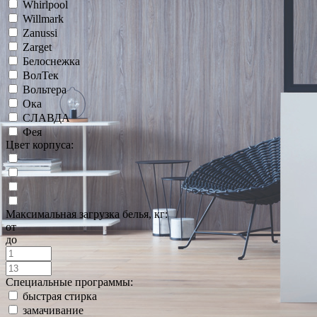
Whirlpool
Willmark
Zanussi
Zarget
Белоснежка
ВолТек
Вольтера
Ока
СЛАВДА
Фея
Цвет корпуса:
Максимальная загрузка белья, кг:
от
до
Специальные программы:
быстрая стирка
замачивание