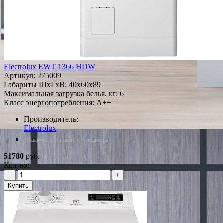
Electrolux EWT 1366 HDW
Артикул:
275009
Габариты ШxГxВ: 40x60x89
Максимальная загрузка белья, кг: 6
Класс энергопотребления: A++
Производитель:
Electrolux
*Наличие уточняйте у менеджера
51780
руб.
Кол-во:
−
+
Купить