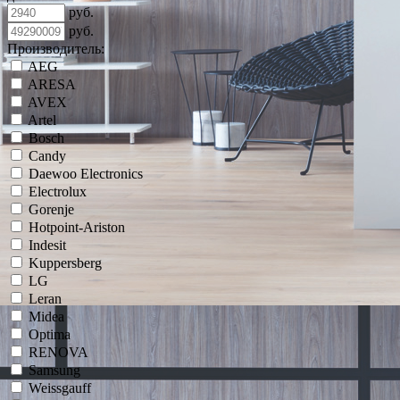
руб.
руб.
Производитель:
AEG
ARESA
AVEX
Artel
Bosch
Candy
Daewoo Electronics
Electrolux
Gorenje
Hotpoint-Ariston
Indesit
Kuppersberg
LG
Leran
Midea
Optima
RENOVA
Samsung
Weissgauff