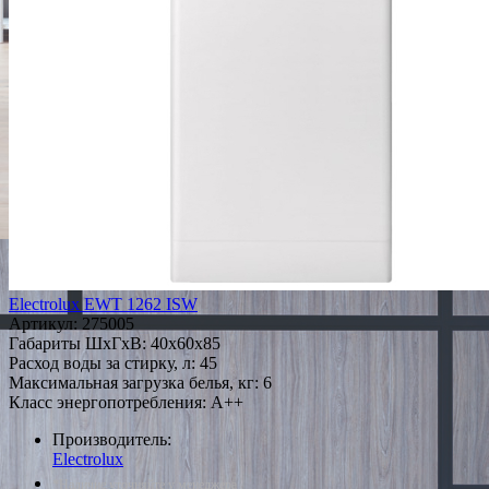
Electrolux EWT 1262 ISW
Артикул:
275005
Габариты ШxГxВ: 40x60x85
Расход воды за стирку, л: 45
Максимальная загрузка белья, кг: 6
Класс энергопотребления: A++
Производитель:
Electrolux
*Наличие уточняйте у менеджера