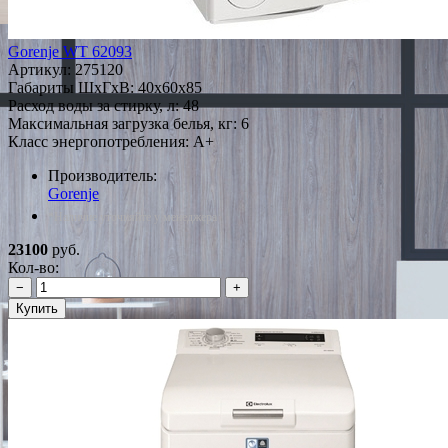
Gorenje WT 62093
Артикул:
275120
Габариты ШxГxВ: 40x60x85
Расход воды за стирку, л: 48
Максимальная загрузка белья, кг: 6
Класс энергопотребления: A+
Производитель:
Gorenje
*Наличие уточняйте у менеджера
23100
руб.
Кол-во:
−
+
Купить