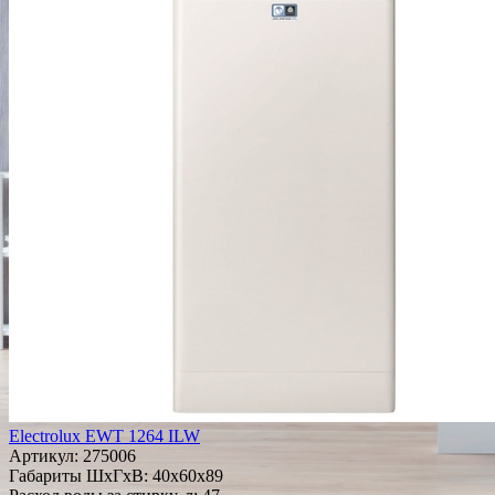
Electrolux EWT 1264 ILW
Артикул:
275006
Габариты ШxГxВ: 40x60x89