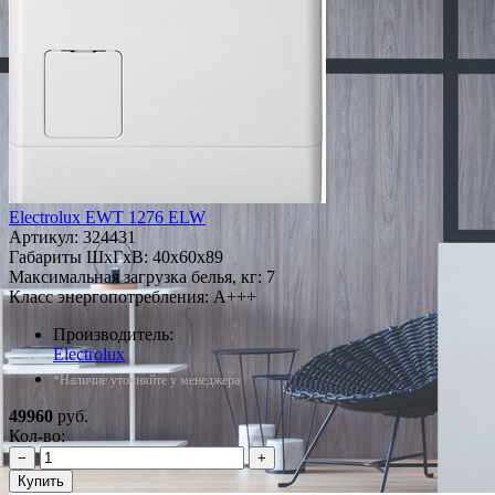
Electrolux EWT 1276 ELW
Артикул:
324431
Габариты ШxГxВ: 40x60x89
Максимальная загрузка белья, кг: 7
Класс энергопотребления: A+++
Производитель:
Electrolux
*Наличие уточняйте у менеджера
49960
руб.
Кол-во:
−
+
Купить