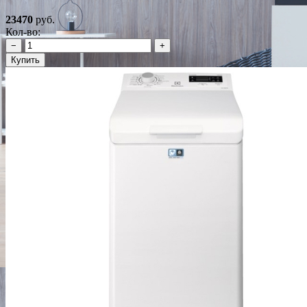
23470
руб.
Кол-во:
−
+
Купить