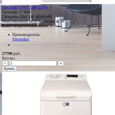
Electrolux EWT 1066 EFW
Артикул:
273085
Габариты ШxГxВ: 40x60x89
Максимальная загрузка белья, кг: 6
Класс энергопотребления: A+++
Производитель:
Electrolux
*Наличие уточняйте у менеджера
27790
руб.
Кол-во:
−
+
Купить