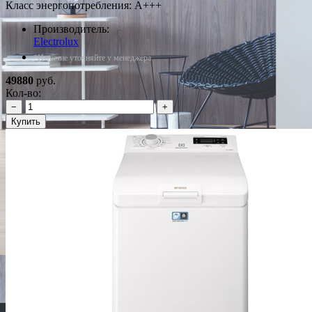
Класс энергопотребления: A+++
Производитель:
Electrolux
*Наличие уточняйте у менеджера
49880
руб.
Кол-во:
−
+
Купить