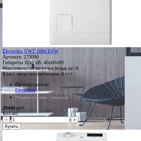
Electrolux EWT 1066 ESW
Артикул:
275000
Габариты ШxГxВ: 40x60x89
Максимальная загрузка белья, кг: 6
Класс энергопотребления: A+++
Производитель:
Electrolux
*Наличие уточняйте у менеджера
29440
руб.
Кол-во:
−
+
Купить