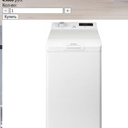
Кол-во:
−
+
Купить