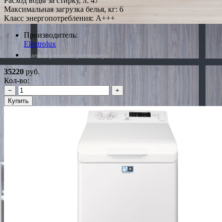
Расход воды за стирку, л: 47
Максимальная загрузка белья, кг: 6
Класс энергопотребления: A+++
Производитель:
Electrolux
*Наличие уточняйте у менеджера
35220
руб.
Кол-во:
−
+
Купить