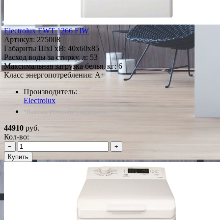
Electrolux EWT 1266 FIW
Артикул:
275008
Габариты ШxГxВ: 40x60x85
Расход воды за стирку, л: 53
Максимальная загрузка белья, кг: 6
Класс энергопотребления: A+
Производитель:
Electrolux
*Наличие уточняйте у менеджера
44910
руб.
Кол-во:
−
+
Купить