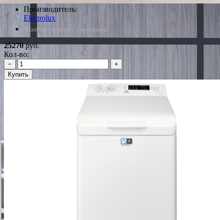
Производитель:
Electrolux
*Наличие уточняйте у менеджера
25270
руб.
Кол-во:
−
+
Купить