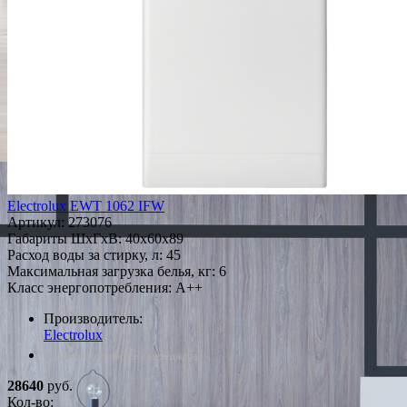
Electrolux EWT 1062 IFW
Артикул:
273076
Габариты ШxГxВ: 40x60x89
Расход воды за стирку, л: 45
Максимальная загрузка белья, кг: 6
Класс энергопотребления: A++
Производитель:
Electrolux
*Наличие уточняйте у менеджера
28640
руб.
Кол-во: