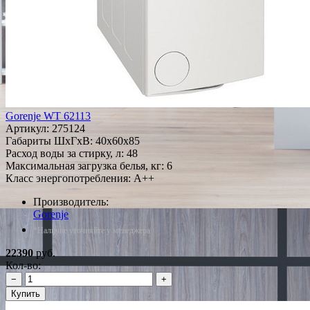
Gorenje WT 62113
Артикул:
275124
Габариты ШxГxВ: 40x60x85
Расход воды за стирку, л: 48
Максимальная загрузка белья, кг: 6
Класс энергопотребления: A++
Производитель:
Gorenje
*Наличие уточняйте у менеджера
22390
руб.
Кол-во:
−
+
Купить