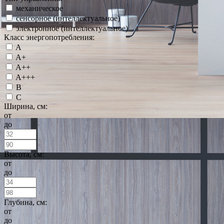
механическое
сенсорное (интеллектуальное)
электронное (интеллектуальное)
Класс энергопотребления:
A
A+
A++
A+++
B
C
Ширина, см:
от
до
Высота, см:
от
до
Глубина, см:
от
до