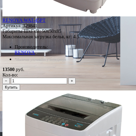
RENOVA WAT-45PT
Артикул:
329841
Габариты ШxГxВ: 50x50x85
Максимальная загрузка белья, кг: 4.5
Производитель:
RENOVA
*Наличие уточняйте у менеджера
13500
руб.
Кол-во:
−
+
Купить