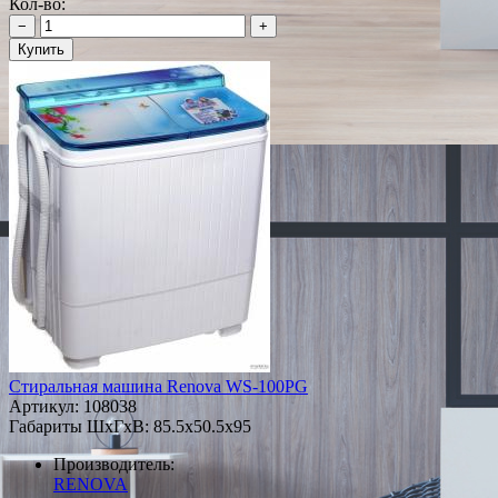
Кол-во:
−
+
Купить
Стиральная машина Renova WS-100PG
Артикул:
108038
Габариты ШxГxВ: 85.5x50.5x95
Производитель:
RENOVA