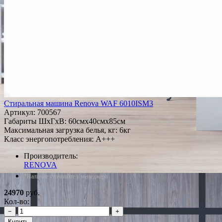
Стиральная машина Renova WAF 6010ISM3
Артикул:
700567
Габариты ШxГxВ: 60смx40смx85см
Максимальная загрузка белья, кг: 6кг
Класс энергопотребления: A+++
Производитель:
RENOVA
*Наличие уточняйте у менеджера
24970
руб.
Кол-во:
−
+
Купить