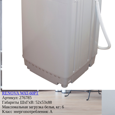
RENOVA WAT-60PT
Артикул:
276785
Габариты ШxГxВ: 52x53x88
Максимальная загрузка белья, кг: 6
Класс энергопотребления: A