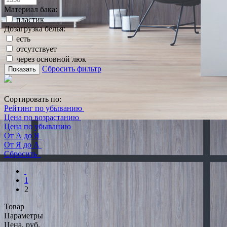
Материал бака:
пластик
Дозагрузка белья:
есть
отсутствует
через основной люк
Сбросить фильтр
Показать
Сортировать по:
Рейтинг по убыванию
Цена по возрастанию
Цена по убыванию
От А до Я
От Я до А
Сбросить
1
2
Товар
Параметры
Цена, руб.