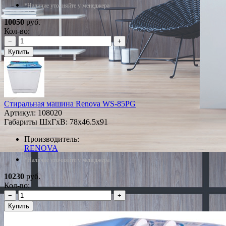
*Наличие уточняйте у менеджера
10050
руб.
Кол-во:
−
+
Купить
Стиральная машина Renova WS-85PG
Артикул:
108020
Габариты ШxГxВ: 78x46.5x91
Производитель:
RENOVA
*Наличие уточняйте у менеджера
10230
руб.
Кол-во:
−
+
Купить