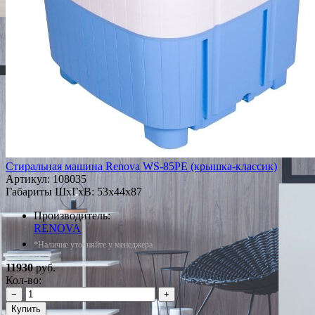
Стиральная машина Renova WS-85PE (крышка-классик)
Артикул:
108035
Габариты ШxГxВ: 53x44x87
Производитель:
RENOVA
*Наличие уточняйте у менеджера
11930
руб.
Кол-во:
−
+
Купить