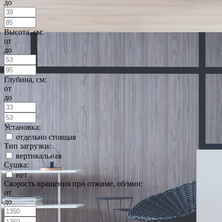
до
Высота, см:
от
до
Глубина, см:
от
до
Установка:
отдельно стоящая
Тип загрузки:
вертикальная
Сушка:
нет
Скорость вращения при отжиме, об/мин:
от
до