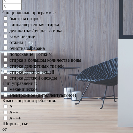
Специальные программы:
быстрая стирка
гипоаллергенная стирка
деликатная/ручная стирка
замачивание
отжим
очистка барабана
полоскание + отжим
стирка в большом количестве воды
стирка деликатных тканей
стирка детских вещей
стирка детской одежды
Тип управления:
механическое
электронное (интеллектуальное)
Класс энергопотребления:
A
A++
A+++
Ширина, см:
от