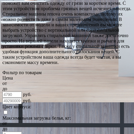
поможет вам очистить одежду от грязи за короткое время. С
этим устройством проблема грязных вещей исчезнет навсегда.
Стиральные машины renova очень компактные, потому их
можно разместить даже в самом маленьком помещении. В
зависимости от модели и ваших предпочтений вы можете
выбрать устройство с вертикальной или горизонтальной
загрузкой. Управлять стиральной машиной также достаточно
просто. На верхней панели находятся кнопки и рычаги для
установки режима стирки. Также у стиральной машинки есть
удобная функция дополнительного полоскания вещей. С
таким устройством ваша одежда всегда будет чистая, а вы
сэкономите массу времени.
Фильтр по товарам
Цена
от
до
руб.
руб.
Цвет корпуса:
Максимальная загрузка белья, кг:
от
до