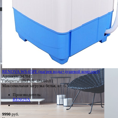
RENOVA WS-65PE (нагрев воды+душевой комплект)
Артикул:
347841
Габариты ШxГxВ: 48x44x81
Максимальная загрузка белья, кг: 6.5
Производитель:
RENOVA
*Наличие уточняйте у менеджера
9990
руб.