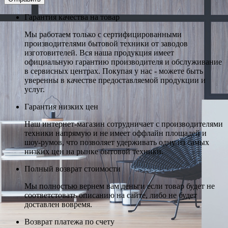
Гарантия качества на товар
Мы работаем только с сертифицированными
производителями бытовой техники от заводов
изготовителей. Вся наша продукция имеет
официальную гарантию производителя и обслуживание
в сервисных центрах. Покупая у нас - можете быть
уверенны в качестве предоставляемой продукции и
услуг.
Гарантия низких цен
Наш интернет-магазин сотрудничает с производителями
техники напрямую и не имеет оффлайн площадей и
шоу-румов, что позволяет удерживать одну из самых
низких цен на рынке бытовой техники.
Полный возврат стоимости
Мы полностью вернем вам деньги если товар будет не
соответстовать описанию на сайте, либо не будет
доставлен вовремя.
Возврат платежа по счету