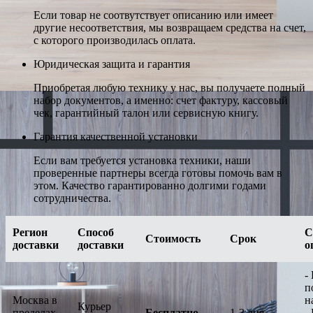
Если товар не соотвутствует описанию или имеет
другие несоответствия, мы возвращаем средства на счет,
с которого производилась оплата.
Юридическая защита и гарантия
Приобретая любую технику у нас, вы получаете полный
набор документов, а именно: счет фактуру, кассовый
чек, гарантийный талон или сервисную книгу.
Гарантия качественной установки
Если вам требуется установка техники, наши
проверенные партнеры всегда готовы помочь вам в
этом. Качество гарантированно долгими годами
сотрудничества.
Регион
Способ
С
Стоимость
Срок
доставки
доставки
о
-
п
Москва в
н
Курьер
пределах
Бесплатно
1-3 дня
-