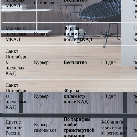
Самовывоз
МКАД
п
н
и
Москва за
30 р. за
П
пределами
Курьер
километр
1-3 дня
п
МКАД
после МКАД
н
Санкт-
Петербург
П
в
Курьер
Бесплатно
1-3 дня
п
пределах
н
КАД
Санкт-
Петербург
30 р. за
П
за
Курьер
километр
1-3 дня
п
пределами
после КАД
н
КАД
По тарифам
Другие
3-10 дня (в
Курьер,
любой
П
регионы
зависимости
самовывоз
транспортной
п
России
от региона)
компании