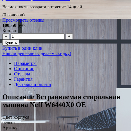
Возможность возврата в течение 14 дней
(0 голосов)
Просмотреть отзывы
100550
руб.
Кол-во:
−
+
Купить
Купить в один клик
Нашли дешевле? Сделаем скидку!
Параметры
Описание
Отзывы
Гарантия
Доставка и оплата
Описание Встраиваемая стиральная
машина Neff W6440X0 OE
Цвет корпуса
белый
Артикул