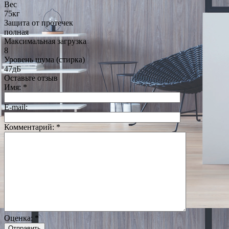
Вес
75кг
Защита от протечек
полная
Максимальная загрузка
8
Уровень шума (стирка)
47дБ
Оставьте отзыв
Имя:
*
E-mail:
Комментарий:
*
Оценка:
*