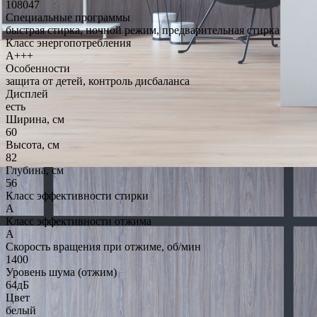
108047
Специальные программы
быстрая стирка, ночной режим, предварительная стирка
Класс энергопотребления
A+++
Особенности
защита от детей, контроль дисбаланса
Дисплей
есть
Ширина, см
60
Высота, см
82
Глубина, см
56
Класс эффективности стирки
A
Класс эффективности отжима
A
Скорость вращения при отжиме, об/мин
1400
Уровень шума (отжим)
64дБ
Цвет
белый