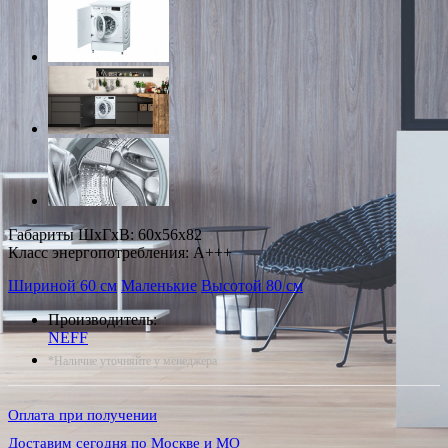
Габариты ШxГxВ: 60x56x82
Класс энергопотребления: A+++
Шириной 60 см
Маленькие
Высотой 80 см
Производитель:
NEFF
*Наличие уточняйте у менеджера
Оплата при получении
Доставим сегодня по Москве и МО