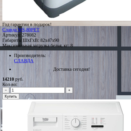
Год гарантии в подарок!
Славда WS-80PET
Артикул:
278082
Габариты ШxГxВ: 82x47x90
Максимальная загрузка белья, кг: 8
Производитель:
СЛАВДА
Доставка сегодня!
14210
руб.
Кол-во:
−
+
Купить