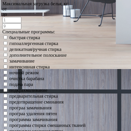
Максимальная загрузка белья, кг:
от
до
Специальные программы:
быстрая стирка
гипоаллергенная стирка
деликатная/ручная стирка
дополнительное полоскание
замачивание
интенсивная стирка
ночной режим
очистка барабана
подача пара
подкрахмаливание
предварительная стирка
предотвращение сминания
програа замачивания
програа удаления пятен
программа замачивания
программа стирки смешанных тканей