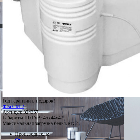
Год гарантии в подарок!
Фея СМ-2
Артикул:
324357
Габариты ШxГxВ: 45x44x47
Максимальная загрузка белья, кг: 2
Производитель:
Фея