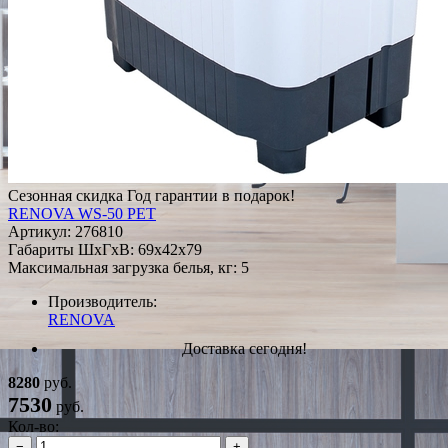
Сезонная скидка
Год гарантии в подарок!
RENOVA WS-50 PET
Артикул:
276810
Габариты ШxГxВ: 69x42x79
Максимальная загрузка белья, кг: 5
Производитель:
RENOVA
Доставка сегодня!
8280
руб.
7530
руб.
Кол-во:
−
+