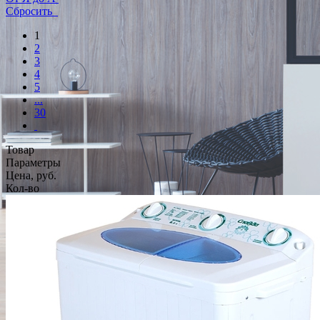
Сбросить
1
2
3
4
5
...
30
Товар
Параметры
Цена, руб.
Кол-во