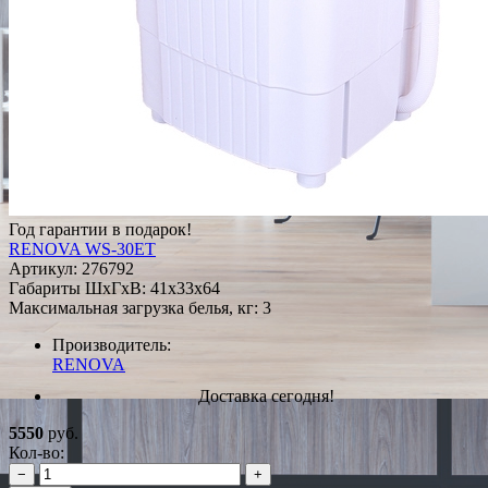
Год гарантии в подарок!
RENOVA WS-30ET
Артикул:
276792
Габариты ШxГxВ: 41x33x64
Максимальная загрузка белья, кг: 3
Производитель:
RENOVA
Доставка сегодня!
5550
руб.
Кол-во:
−
+