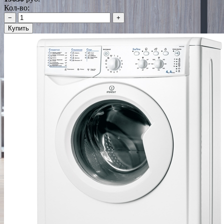
Кол-во:
−
+
Купить