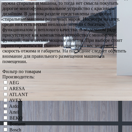
нужна стиральная машина, то тогда нет смысла покупать
дорогое многофункциональное устройство с красивым
дизайном. В данном разделе представлены недорогие
стиральные машины различных марок. Несмотря на цену,
среди них есть весьма неплохие модели с богатым
функционалом и неплохого качества. В модельном ряду
присутствуют как компактные устройства с минимумом
функций, так и весьма мощные изделия. При выборе стоит
ориентироваться на главные параметры - вес загрузки,
скорость отжима и габариты. На последние следует обратить
внимание для правильного размещения машины в
помещении.
Фильтр по товарам
Производитель:
AEG
ARESA
ATLANT
AVEX
Ardo
Artel
BEKO
Bomann
Bosch