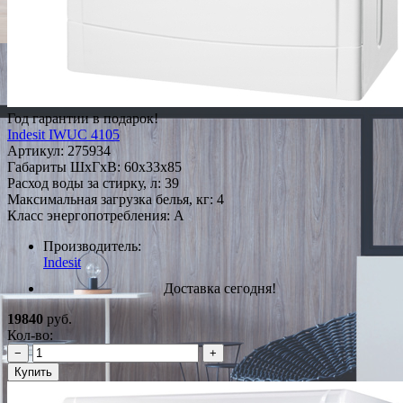
Год гарантии в подарок!
Indesit IWUC 4105
Артикул:
275934
Габариты ШxГxВ: 60x33x85
Расход воды за стирку, л: 39
Максимальная загрузка белья, кг: 4
Класс энергопотребления: A
Производитель:
Indesit
Доставка сегодня!
19840
руб.
Кол-во:
−
+
Купить