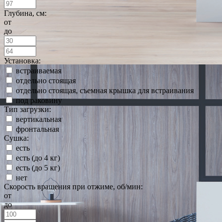
Глубина, см:
от
до
Установка:
встраиваемая
отдельно стоящая
отдельно стоящая, съемная крышка для встраивания
под раковину
Тип загрузки:
вертикальная
фронтальная
Сушка:
есть
есть (до 4 кг)
есть (до 5 кг)
нет
Скорость вращения при отжиме, об/мин:
от
до