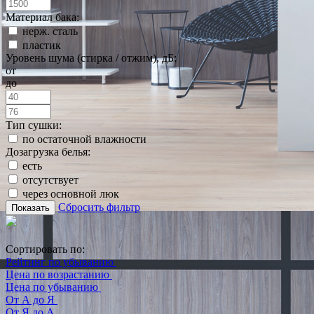
Материал бака:
нерж. сталь
пластик
Уровень шума (стирка / отжим), дБ:
от
до
Тип сушки:
по остаточной влажности
Дозагрузка белья:
есть
отсутствует
через основной люк
Сбросить фильтр
Показать
Сортировать по:
Рейтинг по убыванию
Цена по возрастанию
Цена по убыванию
От А до Я
От Я до А