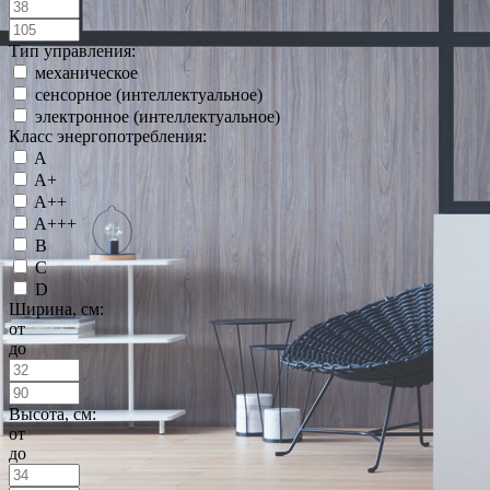
Тип управления:
механическое
сенсорное (интеллектуальное)
электронное (интеллектуальное)
Класс энергопотребления:
A
A+
A++
A+++
B
C
D
Ширина, см:
от
до
Высота, см:
от
до