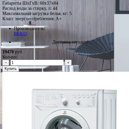
Габариты ШxГxВ: 60x37x84
Расход воды за стирку, л: 44
Максимальная загрузка белья, кг: 5
Класс энергопотребления: A+
Производитель:
BEKO
Доставка сегодня!
19470
руб.
Кол-во:
−
+
Купить