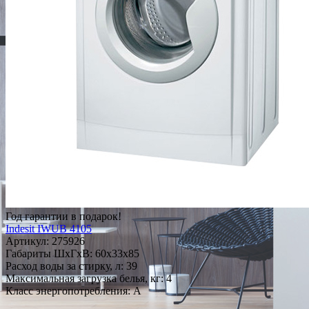
Год гарантии в подарок!
Indesit IWUB 4105
Артикул:
275926
Габариты ШxГxВ: 60x33x85
Расход воды за стирку, л: 39
Максимальная загрузка белья, кг: 4
Класс энергопотребления: A