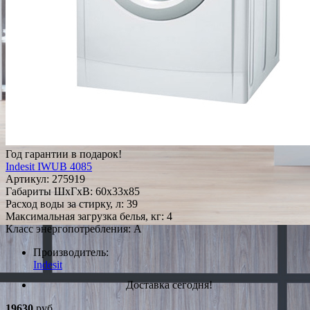
Год гарантии в подарок!
Indesit IWUB 4085
Артикул:
275919
Габариты ШxГxВ: 60x33x85
Расход воды за стирку, л: 39
Максимальная загрузка белья, кг: 4
Класс энергопотребления: A
Производитель:
Indesit
Доставка сегодня!
19630
руб.