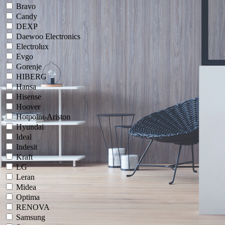
Bravo
Candy
DEXP
Daewoo Electronics
Electrolux
Evgo
Gorenje
HIBERG
Hansa
Hisense
Hoover
Hotpoint-Ariston
Hyundai
Ideal
Indesit
Kraft
LG
Leran
Midea
Optima
RENOVA
Samsung