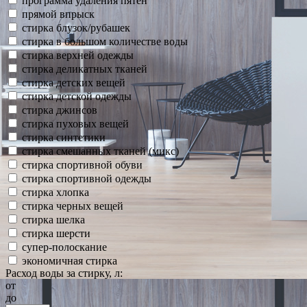
программа удаления пятен
прямой впрыск
стирка блузок/рубашек
стирка в большом количестве воды
стирка верхней одежды
стирка деликатных тканей
стирка детских вещей
стирка детской одежды
стирка джинсов
стирка пуховых вещей
стирка синтетики
стирка смешанных тканей (микс)
стирка спортивной обуви
стирка спортивной одежды
стирка хлопка
стирка черных вещей
стирка шелка
стирка шерсти
супер-полоскание
экономичная стирка
Расход воды за стирку, л:
от
до