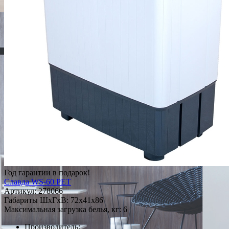
Год гарантии в подарок!
Славда WS-60 PET
Артикул:
278066
Габариты ШxГxВ: 72x41x86
Максимальная загрузка белья, кг: 6
Производитель: