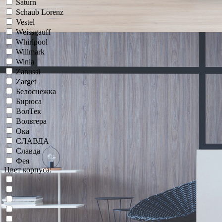
Saturn
Schaub Lorenz
Vestel
Weissgauff
Whirlpool
Willmark
Winia
Zanussi
Zarget
Белоснежка
Бирюса
ВолТек
Вольтера
Ока
СЛАВДА
Славда
Фея
Цвет корпуса: