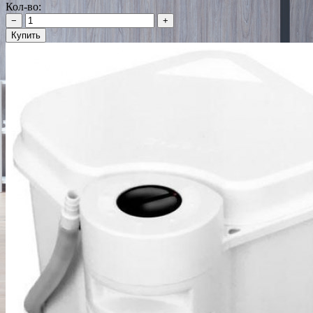
Кол-во:
−
+
Купить