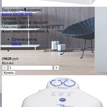
Год гарантии в подарок!
Indesit EWSB 5085
Артикул:
275817
Габариты ШxГxВ: 60x42x85
Максимальная загрузка белья, кг: 5
Класс энергопотребления: A
Производитель:
Indesit
Доставка сегодня!
19620
руб.
Кол-во:
−
+
Купить