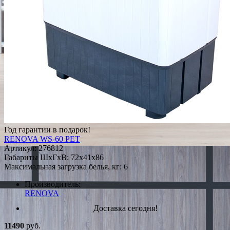
Год гарантии в подарок!
RENOVA WS-60 PET
Артикул:
276812
Габариты ШxГxВ: 72x41x86
Максимальная загрузка белья, кг: 6
Производитель:
RENOVA
Доставка сегодня!
11490
руб.