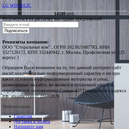
LG WD-1012C
14100
руб.
Подписаться на рассылку выгодных предложений
Подписаться
Реквизиты компании:
ООО "Стиральные ком" , ОГРН 1023921687783, ИНН
3327126172, КПП 332440942, г. Москва, Профсоюзная ул. 125
корпус 1
Обращаем Ваше внимание на то, что данный интернет-сайт
носит исключительно информационный характер и ни при
каких условиях информационные материалы и цены,
размещенные на сайте, не являются публичной офертой,
определяемой положениями Статьи 437 Гражданского кодекса
РФ. stiralnie.com © 2017-2026
Информация:
Гарантия
Доставка и оплата
Напишите нам