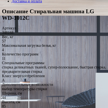
Доставка и оплата
Описание Стиральная машина LG
WD-1012C
Артикул
348168
Вес, кг
57
Максимальная загрузка белья, кг
4
Количество программ
11
Специальные программы
стирка деликатных тканей, супер-полоскание, быстрая стирка,
предварительная стирка
Класс энергопотребления
A
Дополнительные возможности
выбор температуры стирки
Ширина, см
44
Высота, см
85