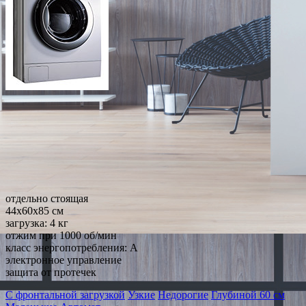
отдельно стоящая
44x60x85 см
загрузка: 4 кг
отжим при 1000 об/мин
класс энергопотребления: A
электронное управление
защита от протечек
С фронтальной загрузкой
Узкие
Недорогие
Глубиной 60 см