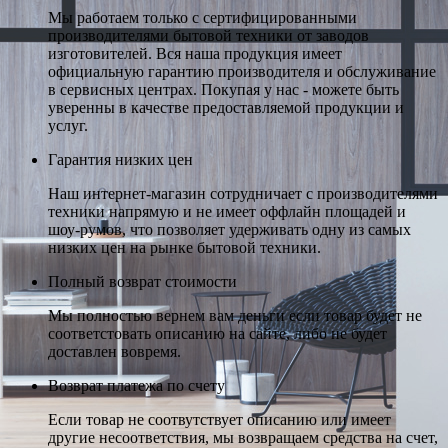
Мы работаем только с сертифицированными
производителями бытовой техники от заводов
изготовителей. Вся наша продукция имеет
официальную гарантию производителя и обслуживание
в сервисных центрах. Покупая у нас - можете быть
уверенны в качестве предоставляемой продукции и
услуг.
Гарантия низких цен
Наш интернет-магазин сотрудничает с производителями
техники напрямую и не имеет оффлайн площадей и
шоу-румов, что позволяет удерживать одну из самых
низких цен на рынке бытовой техники.
Полный возврат стоимости
Мы полностью вернем вам деньги если товар будет не
соответстовать описанию на сайте, либо не будет
доставлен вовремя.
Возврат платежа по счету
Если товар не соотвутствует описанию или имеет
другие несоответствия, мы возвращаем средства на счет,