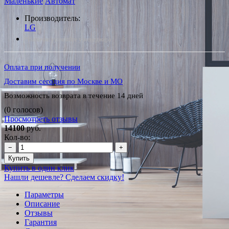
Маленькие
Автомат
Производитель:
LG
*Наличие уточняйте у менеджера
Оплата при получении
Доставим сегодня по Москве и МО
Возможность возврата в течение 14 дней
(0 голосов)
Просмотреть отзывы
14100
руб.
Кол-во:
−
+
Купить
Купить в один клик
Нашли дешевле? Сделаем скидку!
Параметры
Описание
Отзывы
Гарантия