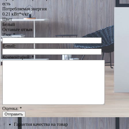
есть
Потребляемая энергия
0.21 кВт*ч/кг
Цвет
Белый
Оставьте отзыв
Имя:
*
E-mail:
Комментарий:
*
Оценка:
*
Гарантия качества на товар