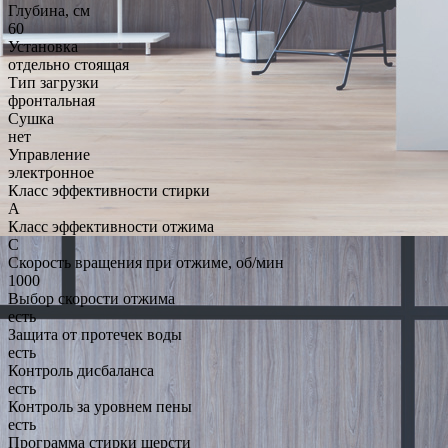
Глубина, см
60
Установка
отдельно стоящая
Тип загрузки
фронтальная
Сушка
нет
Управление
электронное
Класс эффективности стирки
A
Класс эффективности отжима
C
Скорость вращения при отжиме, об/мин
1000
Выбор скорости отжима
есть
Защита от протечек воды
есть
Контроль дисбаланса
есть
Контроль за уровнем пены
есть
Программа стирки шерсти