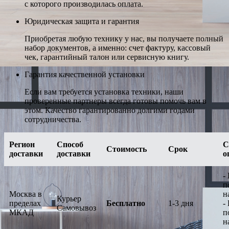
с которого производилась оплата.
Юридическая защита и гарантия
Приобретая любую технику у нас, вы получаете полный
набор документов, а именно: счет фактуру, кассовый
чек, гарантийный талон или сервисную книгу.
Гарантия качественной установки
Если вам требуется установка техники, наши
проверенные партнеры всегда готовы помочь вам в
этом. Качество гарантированно долгими годами
сотрудничества.
Регион
Способ
С
Стоимость
Срок
доставки
доставки
о
-
п
Москва в
н
Курьер
пределах
Бесплатно
1-3 дня
-
Самовывоз
МКАД
п
н