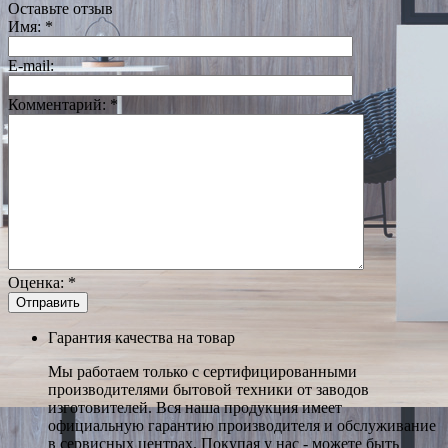
Оставьте отзыв
Имя:
*
E-mail:
Комментарий:
*
Оценка:
*
Гарантия качества на товар
Мы работаем только с сертифицированными
производителями бытовой техники от заводов
изготовителей. Вся наша продукция имеет
официальную гарантию производителя и обслуживание
в сервисных центрах. Покупая у нас - можете быть