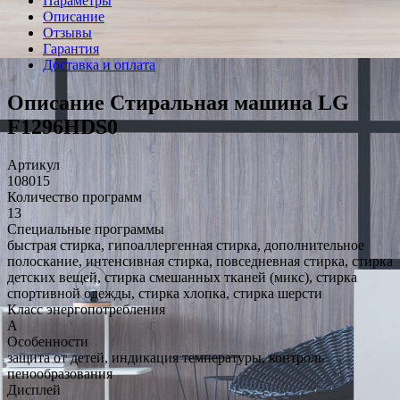
Параметры
Описание
Отзывы
Гарантия
Доставка и оплата
Описание Стиральная машина LG
F1296HDS0
Артикул
108015
Количество программ
13
Специальные программы
быстрая стирка, гипоаллергенная стирка, дополнительное
полоскание, интенсивная стирка, повседневная стирка, стирка
детских вещей, стирка смешанных тканей (микс), стирка
спортивной одежды, стирка хлопка, стирка шерсти
Класс энергопотребления
A
Особенности
защита от детей, индикация температуры, контроль
пенообразования
Дисплей