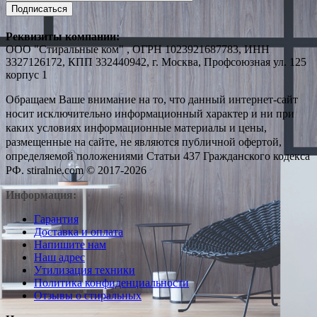
Подписаться
Реквизиты компании:
ООО "Стиральные ком" , ОГРН 1023921687783, ИНН
3327126172, КПП 332440942, г. Москва, Профсоюзная ул. 125
корпус 1
Обращаем Ваше внимание на то, что данный интернет-сайт
носит исключительно информационный характер и ни при
каких условиях информационные материалы и цены,
размещенные на сайте, не являются публичной офертой,
определяемой положениями Статьи 437 Гражданского кодекса
РФ. stiralnie.com © 2017-2026
Информация:
Гарантия
Доставка и оплата
Напишите нам
Наш адрес
Утилизация техники
Политика конфиденциальности
Отзывы о стиральных