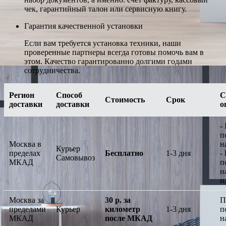
чек, гарантийный талон или сервисную книгу.
Гарантия качественной установки
Если вам требуется установка техники, наши
проверенные партнеры всегда готовы помочь вам в
этом. Качество гарантированно долгими годами
сотрудничества.
Регион
Способ
С
Стоимость
Срок
доставки
доставки
о
-
п
Москва в
н
Курьер
пределах
Бесплатно
1-3 дня
-
Самовывоз
МКАД
п
н
и
Москва за
30 р. за
П
пределами
Курьер
километр
1-3 дня
п
МКАД
после МКАД
н