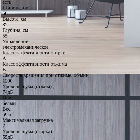
есть
Ширина, см
60
Высота, см
85
Глубина, см
55
Управление
электромеханическое
Класс эффективности стирки
A
Класс эффективности отжима
B
Скорость вращения при отжиме, об/мин
1200
Уровень шума (отжим)
74дБ
Цвет
белый
Вес
59кг
Максимальная загрузка
7
Уровень шума (стирка)
55дБ