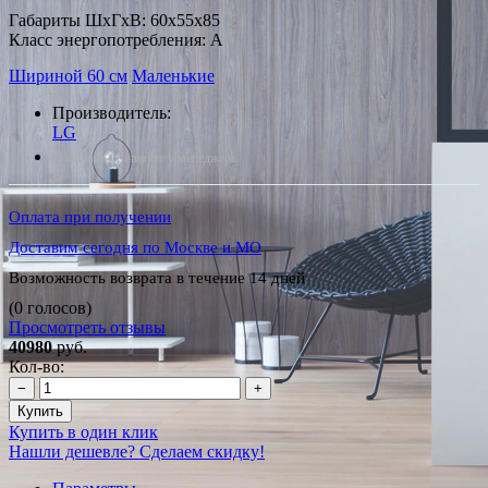
Габариты ШxГxВ: 60x55x85
Класс энергопотребления: A
Шириной 60 см
Маленькие
Производитель:
LG
*Наличие уточняйте у менеджера
Оплата при получении
Доставим сегодня по Москве и МО
Возможность возврата в течение 14 дней
(0 голосов)
Просмотреть отзывы
40980
руб.
Кол-во:
−
+
Купить
Купить в один клик
Нашли дешевле? Сделаем скидку!