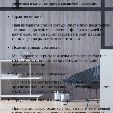
уверенны в качестве предоставляемой продукции и
услуг.
Гарантия низких цен
Наш интернет-магазин сотрудничает с производителями
техники напрямую и не имеет оффлайн площадей и
шоу-румов, что позволяет удерживать одну из самых
низких цен на рынке бытовой техники.
Полный возврат стоимости
Мы полностью вернем вам деньги если товар будет не
соответстовать описанию на сайте, либо не будет
доставлен вовремя.
Возврат платежа по счету
Если товар не соотвутствует описанию или имеет
другие несоответствия, мы возвращаем средства на счет,
с которого производилась оплата.
Юридическая защита и гарантия
Приобретая любую технику у нас, вы получаете полный
набор документов, а именно: счет фактуру, кассовый