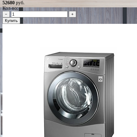
52680
руб.
Кол-во:
−
+
Купить