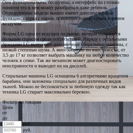
Они функциональны, бесшумны, а интерфейс на столько
понятен что в нем может разобраться даже ребенок.
Определенные модели машин имеют дополнительные
функции: стирка с паром, освежение паром, сушка горячим
воздухом.
Фирма LG одна из ведущих на рынке, которая пользуется
большим спросом среди потребителей. Наряду с остальными
брэндами LG выпускает долговечные стиральные машины, с
низкой степенью шума. А многообразие по вместимости, от
3,5 до 17 кг позволяет выбрать машинку на любое количество
человек в семье. Так же механизм может диагностировать
неисправности и выводит их на дисплей.
Стиральные машины LG оснащены 6 алгоритмами вращения
барабана, они заложены специально для различных видов
тканей. Можно не беспокоиться за любимую одежду так как
техника LG стирает максимально бережно.
Фильтр по товарам
Цена
от
до
руб.
руб.