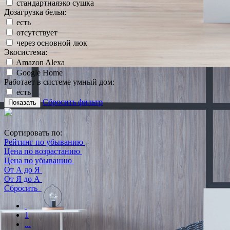
стандартнаяэко сушка
Дозагрузка белья:
есть
отсутствует
через основной люк
Экосистема:
Amazon Alexa
Google Home
Работает в системе умный дом:
есть
Сбросить фильтр
Показать
Сортировать по:
Рейтинг по убыванию
Цена по возрастанию
Цена по убыванию
От А до Я
От Я до А
Сбросить
1
...