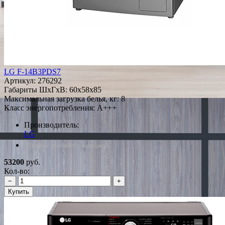
LG F-14B3PDS7
Артикул:
276292
Габариты ШxГxВ: 60x58x85
Максимальная загрузка белья, кг: 8
Класс энергопотребления: A+++
Производитель:
LG
*Наличие уточняйте у менеджера
53200
руб.
Кол-во:
−
+
Купить