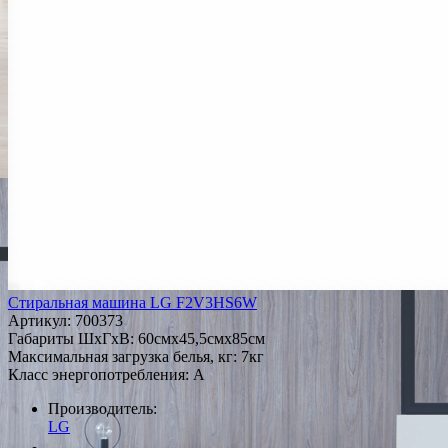
Стиральная машина LG F2V3HS6W
Артикул:
700373
Габариты ШxГxВ: 60смx45,5смx85см
Максимальная загрузка белья, кг: 7кг
Класс энергопотребления: A
Производитель:
LG