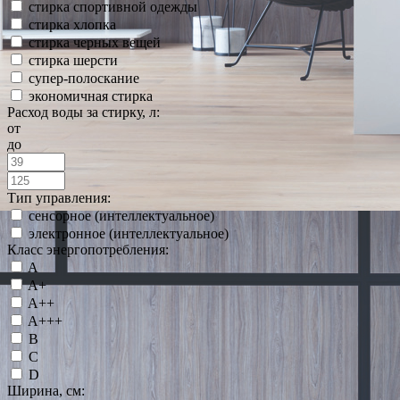
стирка спортивной одежды
стирка хлопка
стирка черных вещей
стирка шерсти
супер-полоскание
экономичная стирка
Расход воды за стирку, л:
от
до
Тип управления:
сенсорное (интеллектуальное)
электронное (интеллектуальное)
Класс энергопотребления:
A
A+
A++
A+++
B
C
D
Ширина, см: