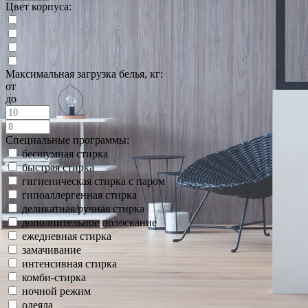
Цвет корпуса:
Максимальная загрузка белья, кг:
от
до
Специальные программы:
бесшумная стирка
быстрая стирка
гигиеническая стирка с паром
гипоаллергенная стирка
деликатная/ручная стирка
дополнительное полоскание
ежедневная стирка
замачивание
интенсивная стирка
комби-стирка
ночной режим
одеяла