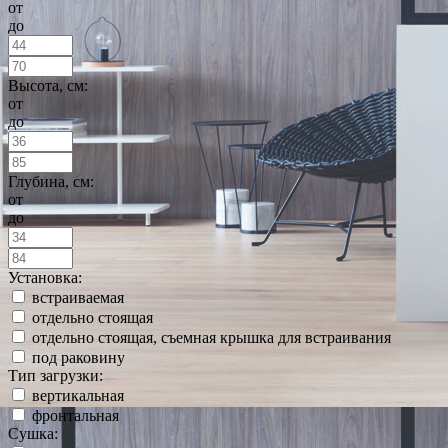
от
до
Высота, см:
от
до
Глубина, см:
от
до
Установка:
встраиваемая
отдельно стоящая
отдельно стоящая, съемная крышка для встраивания
под раковину
Тип загрузки:
вертикальная
фронтальная
Сушка: