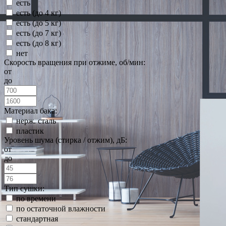
есть
есть (до 4 кг)
есть (до 5 кг)
есть (до 7 кг)
есть (до 8 кг)
нет
Скорость вращения при отжиме, об/мин:
от
до
Материал бака:
нерж. сталь
пластик
Уровень шума (стирка / отжим), дБ:
от
до
Тип сушки:
по времени
по остаточной влажности
стандартная