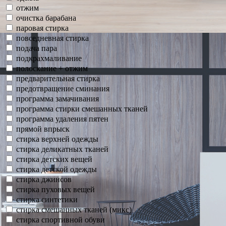
отжим
очистка барабана
паровая стирка
повседневная стирка
подача пара
подкрахмаливание
полоскание + отжим
предварительная стирка
предотвращение сминания
программа замачивания
программа стирки смешанных тканей
программа удаления пятен
прямой впрыск
стирка верхней одежды
стирка деликатных тканей
стирка детских вещей
стирка детской одежды
стирка джинсов
стирка пуховых вещей
стирка синтетики
стирка смешанных тканей (микс)
стирка спортивной обуви