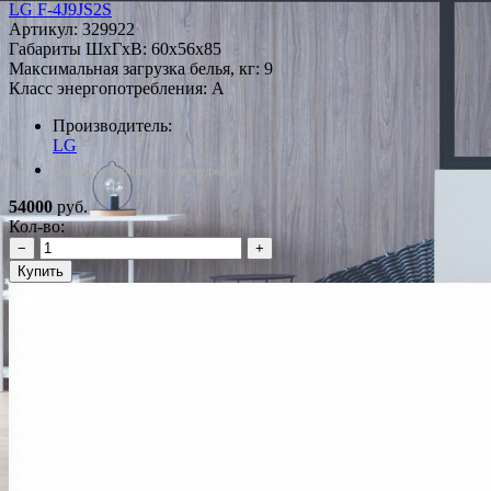
LG F-4J9JS2S
Артикул:
329922
Габариты ШxГxВ: 60x56x85
Максимальная загрузка белья, кг: 9
Класс энергопотребления: A
Производитель:
LG
*Наличие уточняйте у менеджера
54000
руб.
Кол-во:
−
+
Купить