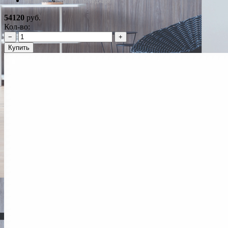
*Наличие уточняйте у менеджера
54120
руб.
Кол-во:
−
+
Купить