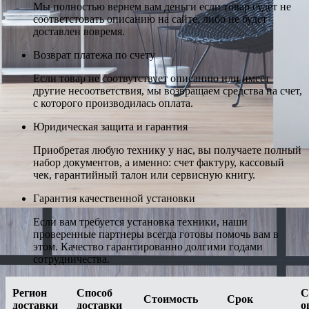
Мы полностью вернем вам деньги если товар будет не
соответстовать описанию на сайте, либо не будет
доставлен вовремя.
Возврат платежа по счету
Если товар не соотвутствует описанию или имеет
другие несоответствия, мы возвращаем средства на счет,
с которого производилась оплата.
Юридическая защита и гарантия
Приобретая любую технику у нас, вы получаете полный
набор документов, а именно: счет фактуру, кассовый
чек, гарантийный талон или сервисную книгу.
Гарантия качественной установки
Если вам требуется установка техники, наши
проверенные партнеры всегда готовы помочь вам в
этом. Качество гарантированно долгими годами
сотрудничества.
Регион
Способ
С
Стоимость
Срок
доставки
доставки
о