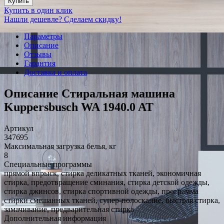
Купить
Купить в один клик
Нашли дешевле? Сделаем скидку!
Параметры
Описание
Отзывы
Гарантия
Доставка и оплата
Описание Стиральная машина
Kuppersbusch WA 1940.0 AT
Артикул
347695
Максимальная загрузка белья, кг
8
Специальные программы
прямой впрыск, стирка деликатных тканей, экономичная
стирка, предотвращение сминания, стирка детской одежды,
стирка джинсов, стирка спортивной одежды, программа
стирки смешанных тканей, супер-полоскание, быстрая стирка,
замачивание, предварительная стирка
Дополнительная информация