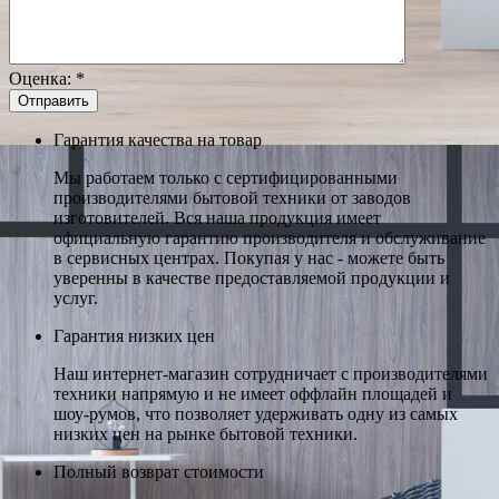
Оценка:
*
Гарантия качества на товар
Мы работаем только с сертифицированными
производителями бытовой техники от заводов
изготовителей. Вся наша продукция имеет
официальную гарантию производителя и обслуживание
в сервисных центрах. Покупая у нас - можете быть
уверенны в качестве предоставляемой продукции и
услуг.
Гарантия низких цен
Наш интернет-магазин сотрудничает с производителями
техники напрямую и не имеет оффлайн площадей и
шоу-румов, что позволяет удерживать одну из самых
низких цен на рынке бытовой техники.
Полный возврат стоимости