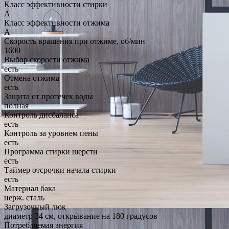
Класс эффективности стирки
A
Класс эффективности отжима
A
Скорость вращения при отжиме, об/мин
1600
Выбор скорости отжима
есть
Отмена отжима
есть
Защита от протечек воды
полная
Контроль дисбаланса
есть
Контроль за уровнем пены
есть
Программа стирки шерсти
есть
Таймер отсрочки начала стирки
есть
Материал бака
нерж. сталь
Загрузочный люк
диаметр 34 см, открывание на 180 градусов
Потребляемая энергия