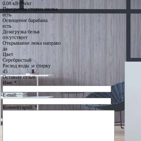
0.08 кВт*ч/кг
Программа стирки шелка
есть
Освещение барабана
есть
Дозагрузка белья
отсутствует
Открывание люка направо
да
Цвет
Серебристый
Расход воды за стирку
45
Оставьте отзыв
Имя:
*
E-mail:
Комментарий:
*