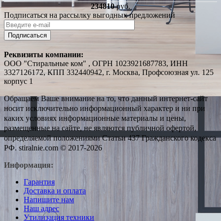
234810
руб.
Подписаться на рассылку выгодных предложений
Подписаться
Реквизиты компании:
ООО "Стиральные ком" , ОГРН 1023921687783, ИНН
3327126172, КПП 332440942, г. Москва, Профсоюзная ул. 125
корпус 1
Обращаем Ваше внимание на то, что данный интернет-сайт
носит исключительно информационный характер и ни при
каких условиях информационные материалы и цены,
размещенные на сайте, не являются публичной офертой,
определяемой положениями Статьи 437 Гражданского кодекса
РФ. stiralnie.com © 2017-2026
Информация:
Гарантия
Доставка и оплата
Напишите нам
Наш адрес
Утилизация техники