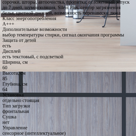
сорочки, шторы, автоочистка, пропитка; отложенный запуск
до 7 дней, шумоизоляция, Silent Plus, сенсор загрязнения
белья, цветной дисплей, возможность перенавески люка
Класс энергопотребления
A+++
Дополнительные возможности
выбор температуры стирки, сигнал окончания программы
Защита от детей
есть
Дисплей
есть текстовый, с подсветкой
Ширина, см
60
Высота, см
85
Глубина, см
64
Установка
отдельно стоящая
Тип загрузки
фронтальная
Сушка
нет
Управление
сенсорное (интеллектуальное)