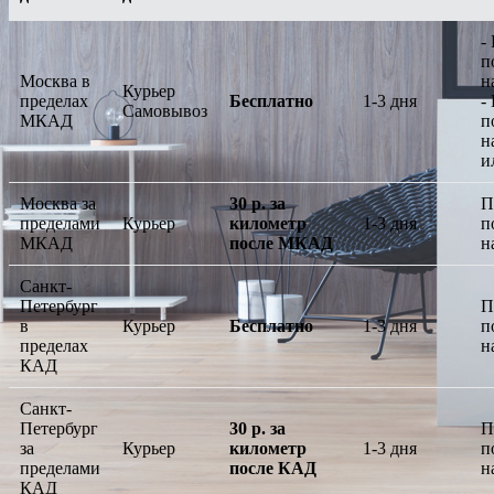
-
п
Москва в
н
Курьер
пределах
Бесплатно
1-3 дня
-
Самовывоз
МКАД
п
н
и
Москва за
30 р. за
П
пределами
Курьер
километр
1-3 дня
п
МКАД
после МКАД
н
Санкт-
Петербург
П
в
Курьер
Бесплатно
1-3 дня
п
пределах
н
КАД
Санкт-
Петербург
30 р. за
П
за
Курьер
километр
1-3 дня
п
пределами
после КАД
н
КАД