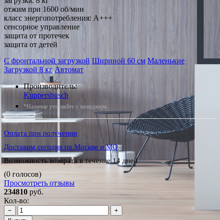
загрузка: 8 кг
отжим при 1600 об/мин
класс энергопотребления: A+++
сенсорное управление
защита от протечек
защита от детей
С фронтальной загрузкой
Шириной 60 см
Маленькие
Загрузкой 8 кг
Автомат
Производитель:
Kuppersbusch
*Наличие уточняйте у менеджера
Оплата при получении
Доставим сегодня по Москве и МО
Возможность возврата в течение 14 дней
(0 голосов)
Просмотреть отзывы
234810
руб.
Кол-во:
−
+