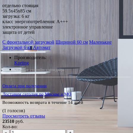
отдельно стоящая
59.5x45x85 см
загрузка: 6 кг
класс энергопотребления: A+++
электронное управление
защита от детей
С фронтальной загрузкой
Шириной 60 см
Маленькие
Загрузкой 6 кг
Автомат
Производитель:
Korting
*Наличие уточняйте у менеджера
Оплата при получении
Доставим сегодня по Москве и МО
Возможность возврата в течение 14 дней
(1 голосов)
Просмотреть отзывы
23510
руб.
Кол-во:
−
+