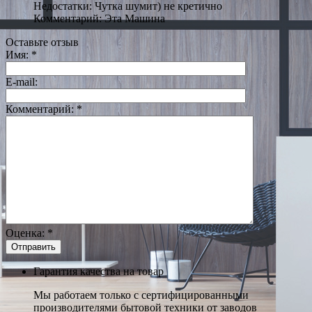
Недостатки: Чутка шумит) не кретично
Комментарий: Эта Машина
Оставьте отзыв
Имя:
*
E-mail:
Комментарий:
*
Оценка:
*
Гарантия качества на товар
Мы работаем только с сертифицированными
производителями бытовой техники от заводов