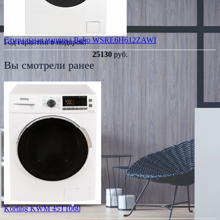
Стиральная машина Beko WSRE6H612ZAWI
Год гарантии в подарок!
25130
руб.
Вы смотрели ранее
Korting KWM 45T1060