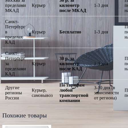
Москва за
30 р. за
П
пределами
Курьер
километр
1-3 дня
п
МКАД
после МКАД
н
Санкт-
Петербург
П
в
Курьер
Бесплатно
1-3 дня
п
пределах
н
КАД
Санкт-
Петербург
30 р. за
П
за
Курьер
километр
1-3 дня
п
пределами
после КАД
н
КАД
По тарифам
Другие
3-10 дня (в
Курьер,
любой
П
регионы
зависимости
самовывоз
транспортной
п
России
от региона)
компании
Похожие товары