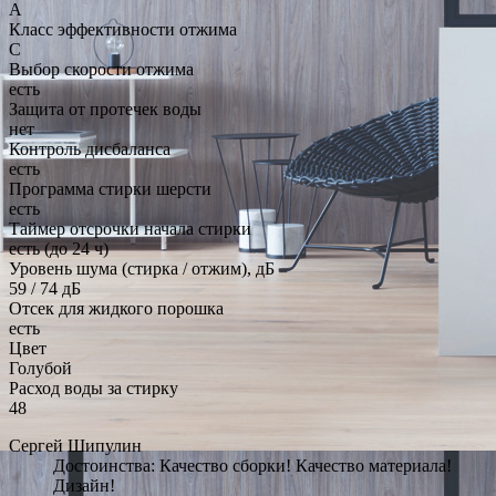
A
Класс эффективности отжима
C
Выбор скорости отжима
есть
Защита от протечек воды
нет
Контроль дисбаланса
есть
Программа стирки шерсти
есть
Таймер отсрочки начала стирки
есть (до 24 ч)
Уровень шума (стирка / отжим), дБ
59 / 74 дБ
Отсек для жидкого порошка
есть
Цвет
Голубой
Расход воды за стирку
48
Сергей Шипулин
Достоинства: Качество сборки! Качество материала!
Дизайн!