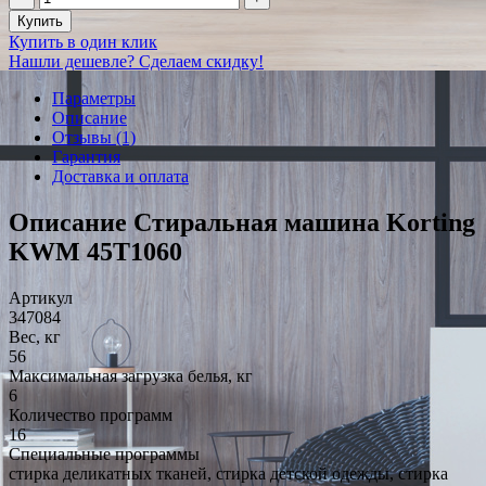
Купить
Купить в один клик
Нашли дешевле? Сделаем скидку!
Параметры
Описание
Отзывы (1)
Гарантия
Доставка и оплата
Описание Стиральная машина Korting
KWM 45T1060
Артикул
347084
Вес, кг
56
Максимальная загрузка белья, кг
6
Количество программ
16
Специальные программы
стирка деликатных тканей, стирка детской одежды, стирка