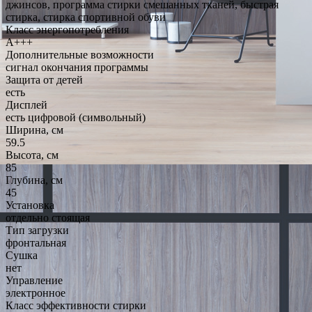
джинсов, программа стирки смешанных тканей, быстрая
стирка, стирка спортивной обуви
Класс энергопотребления
A+++
Дополнительные возможности
сигнал окончания программы
Защита от детей
есть
Дисплей
есть цифровой (символьный)
Ширина, см
59.5
Высота, см
85
Глубина, см
45
Установка
отдельно стоящая
Тип загрузки
фронтальная
Сушка
нет
Управление
электронное
Класс эффективности стирки