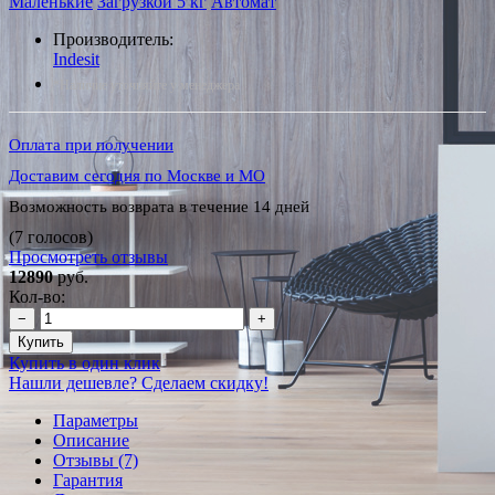
Маленькие
Загрузкой 5 кг
Автомат
Производитель:
Indesit
*Наличие уточняйте у менеджера
Оплата при получении
Доставим сегодня по Москве и МО
Возможность возврата в течение 14 дней
(7 голосов)
Просмотреть отзывы
12890
руб.
Кол-во:
−
+
Купить
Купить в один клик
Нашли дешевле? Сделаем скидку!
Параметры
Описание
Отзывы (7)
Гарантия