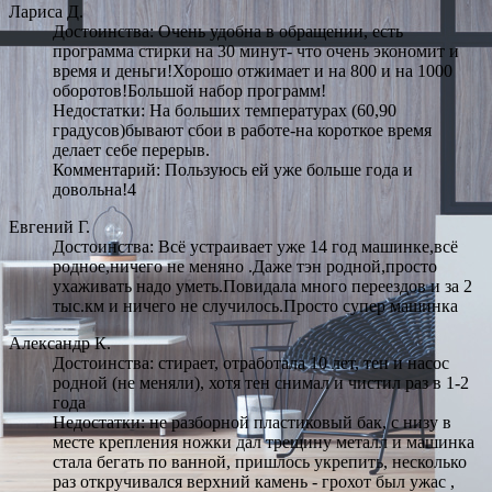
Лариса Д.
Достоинства: Очень удобна в обращении, есть
программа стирки на 30 минут- что очень экономит и
время и деньги!Хорошо отжимает и на 800 и на 1000
оборотов!Большой набор программ!
Недостатки: На больших температурах (60,90
градусов)бывают сбои в работе-на короткое время
делает себе перерыв.
Комментарий: Пользуюсь ей уже больше года и
довольна!4
Евгений Г.
Достоинства: Всё устраивает уже 14 год машинке,всё
родное,ничего не меняно .Даже тэн родной,просто
ухаживать надо уметь.Повидала много переездов и за 2
тыс.км и ничего не случилось.Просто супер машинка
Александр К.
Достоинства: стирает, отработала 10 лет, тен и насос
родной (не меняли), хотя тен снимал и чистил раз в 1-2
года
Недостатки: не разборной пластиковый бак, с низу в
месте крепления ножки дал трещину металл и машинка
стала бегать по ванной, пришлось укрепить, несколько
раз откручивался верхний камень - грохот был ужас ,