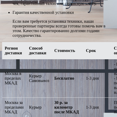
чек, гарантийный талон или сервисную книгу.
Гарантия качественной установки
Если вам требуется установка техники, наши
проверенные партнеры всегда готовы помочь вам в
этом. Качество гарантированно долгими годами
сотрудничества.
Регион
Способ
С
Стоимость
Срок
доставки
доставки
о
-
п
Москва в
н
Курьер
пределах
Бесплатно
1-3 дня
-
Самовывоз
МКАД
п
н
и
Москва за
30 р. за
П
пределами
Курьер
километр
1-3 дня
п
МКАД
после МКАД
н