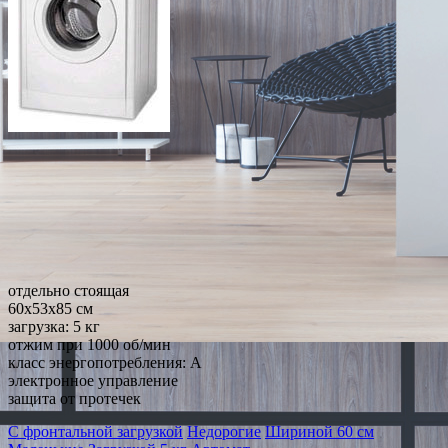
отдельно стоящая
60x53x85 см
загрузка: 5 кг
отжим при 1000 об/мин
класс энергопотребления: A
электронное управление
защита от протечек
С фронтальной загрузкой
Недорогие
Шириной 60 см