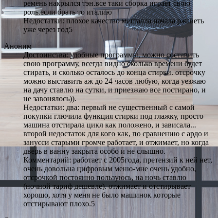
ремень накрылся тэн.все таки сборка играет свою
роль.если брать то италию
Недостатки: плохое качество метталла начала ржаветь
уже через год5
Аноним
Достоинства: удобные программы, можно составить
свою программу, всегда видно сколько времени будет
стирать, и сколько осталось до конца стирки. отсрочку
можно выставить аж до 24 часов любую, когда уезжаю
на дачу ставлю на сутки, и приезжаю все постирано, и
не завонялось)).
Недостатки: два: первый не существенный с самой
покупки глючила функция стирки под глажку, просто
машина отстирала цикл как положено, и зависала...
второй недостаток для кого как, по сравнению с ардо и
занусси старыми громче работает, и отжимает, но когда
дверь в ванну закрыта особо и не слышно.
Комментарий: работает с 2005года, претензий к ней нет,
очень довольна цифровым меню-мне очень удобно,
отсрочкой постоянно пользуюсь, на ночь ставлю
(ночной тариф дешевле). отжимает и отстирывает
хорошо, хотя у меня не было машинок которые
отстирывают плохо.5