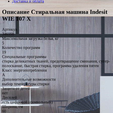
Доставка и оплата
Описание Стиральная машина Indesit
WIE 107 X
Артикул
346998
Максимальная загрузка белья, кг
5
Количество программ
19
Специальные программы
стирка деликатных тканей, предотвращение сминания, супер-
полоскание, быстрая стирка, программа удаления пятен
Класс энергопотребления
A
Дополнительные возможности
выбор температуры стирки
Защита от детей
нет
Дисплей
есть цифровой (символьный)
Ширина, см
60