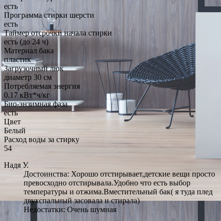
есть
Программа стирки шерсти
есть
Таймер отсрочки начала стирки
есть (до 24 ч)
Материал бака
пластик
Загрузочный люк
диаметр 30 см
Потребляемая энергия
0.17 кВт*ч/кг
Био-энзимная фаза
есть
Цвет
Белый
Расход воды за стирку
54
Надя У.
Достоинства: Хорошо отстирывает,детские вещи просто
превосходно отстирывала.Удобно что есть выбор
температуры и отжима.Вместительный бак( я туда плед
двухспальный засовала и стирала)
Недостатки: Очень шумная