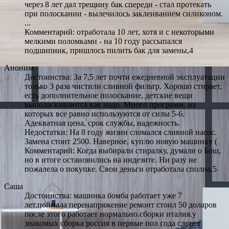
через 8 лет дал трещину бак спереди - стал протекать
при полоскании - вылечилось заклеиванием силиконом.
...
Комментарий: отработала 10 лет, хотя и с некоторыми
мелкими поломками - на 10 году рассыпался
подшипник, пришлось пилить бак для замены,4
Аноним
Достоинства: За 7,5 лет почти ежедневной эксплуатации
только 3 раза чистили сливной фильтр. Хорошо стирает,
есть дополнительное полоскание, детские вещи
выполаскиваются как надо. Много программ, из
которых все равно используются от силы 5-6.
Адекватная цена, срок службы, надежность.
Недостатки: На 8 году жизни сломался сливной насос.
Замена стоит 2500. Наверное, куплю новую машинку (
Комментарий: Когда выбирали стиралку, думали о Бош,
но в итоге остановились на индезите. Ни разу не
пожалела о покупке. Свои деньги отработала сполна.5
Саша
Достоинства: машинка бомба работает уже 7
лет.поймала перенапряжение ремонт стоил 50 доларов
после этого работает нормально.сборки италия.у
знакомых сборка россия в первые пол года слетел