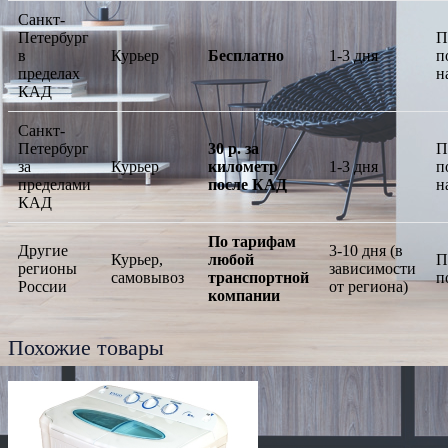
Санкт-
Петербург
П
в
Курьер
Бесплатно
1-3 дня
п
пределах
н
КАД
Санкт-
Петербург
30 р. за
П
за
Курьер
километр
1-3 дня
п
пределами
после КАД
н
КАД
По тарифам
Другие
3-10 дня (в
Курьер,
любой
П
регионы
зависимости
самовывоз
транспортной
п
России
от региона)
компании
Похожие товары