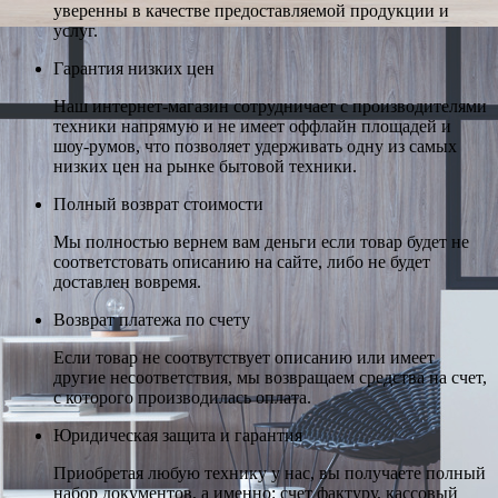
уверенны в качестве предоставляемой продукции и
услуг.
Гарантия низких цен
Наш интернет-магазин сотрудничает с производителями
техники напрямую и не имеет оффлайн площадей и
шоу-румов, что позволяет удерживать одну из самых
низких цен на рынке бытовой техники.
Полный возврат стоимости
Мы полностью вернем вам деньги если товар будет не
соответстовать описанию на сайте, либо не будет
доставлен вовремя.
Возврат платежа по счету
Если товар не соотвутствует описанию или имеет
другие несоответствия, мы возвращаем средства на счет,
с которого производилась оплата.
Юридическая защита и гарантия
Приобретая любую технику у нас, вы получаете полный
набор документов, а именно: счет фактуру, кассовый