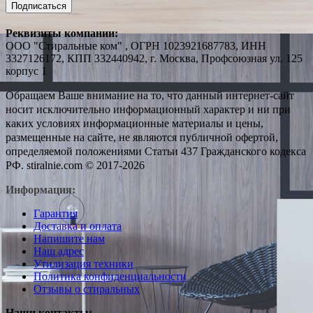
Подписаться
Реквизиты компании:
ООО "Стиральные ком" , ОГРН 1023921687783, ИНН
3327126172, КПП 332440942, г. Москва, Профсоюзная ул. 125
корпус 1
Обращаем Ваше внимание на то, что данный интернет-сайт
носит исключительно информационный характер и ни при
каких условиях информационные материалы и цены,
размещенные на сайте, не являются публичной офертой,
определяемой положениями Статьи 437 Гражданского кодекса
РФ. stiralnie.com © 2017-2026
Информация:
Гарантия
Доставка и оплата
Напишите нам
Наш адрес
Утилизация техники
Политика конфиденциальности
Отзывы о стиральных
Наши контакты: