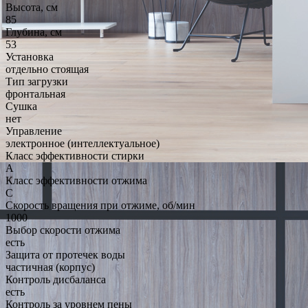
Высота, см
85
Глубина, см
53
Установка
отдельно стоящая
Тип загрузки
фронтальная
Сушка
нет
Управление
электронное (интеллектуальное)
Класс эффективности стирки
A
Класс эффективности отжима
C
Скорость вращения при отжиме, об/мин
1000
Выбор скорости отжима
есть
Защита от протечек воды
частичная (корпус)
Контроль дисбаланса
есть
Контроль за уровнем пены