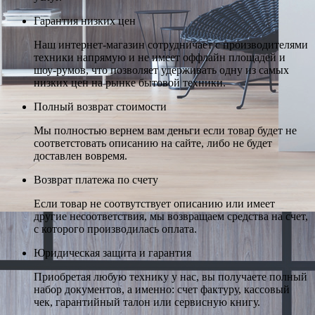
Гарантия низких цен
Наш интернет-магазин сотрудничает с производителями
техники напрямую и не имеет оффлайн площадей и
шоу-румов, что позволяет удерживать одну из самых
низких цен на рынке бытовой техники.
Полный возврат стоимости
Мы полностью вернем вам деньги если товар будет не
соответстовать описанию на сайте, либо не будет
доставлен вовремя.
Возврат платежа по счету
Если товар не соотвутствует описанию или имеет
другие несоответствия, мы возвращаем средства на счет,
с которого производилась оплата.
Юридическая защита и гарантия
Приобретая любую технику у нас, вы получаете полный
набор документов, а именно: счет фактуру, кассовый
чек, гарантийный талон или сервисную книгу.