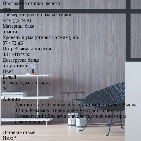
Программа стирки шерсти
есть
Таймер отсрочки начала стирки
есть (до 24 ч)
Материал бака
пластик
Уровень шума (стирка / отжим), дБ
57 / 72 дБ
Потребляемая энергия
0.11 кВт*ч/кг
Дозагрузка белья
отсутствует
Цвет
Белый
Расход воды за стирку
44
Аноним
Достоинства: Отличная цена при такой загрузке. Вышла
12 т.р. Режимов стирки более чем достаточно.
Комментарий: Для дачи или для съемной квартиры
рекомендую.5
Оставьте отзыв
Имя:
*