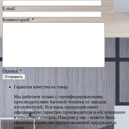
E-mail:
Комментарий:
*
Оценка:
*
Гарантия качества на товар
Мы работаем только с сертифицированными
производителями бытовой техники от заводов
изготовителей. Вся наша продукция имеет
официальную гарантию производителя и обслуживание
в сервисных центрах. Покупая у нас - можете быть
уверенны в качестве предоставляемой продукции и
услуг.