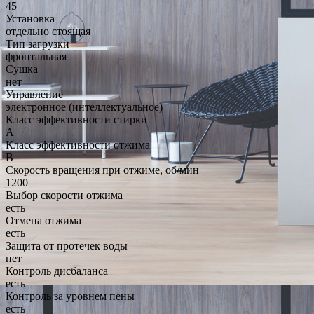
45
Установка
отдельно стоящая
Тип загрузки
фронтальная
Сушка
нет
Управление
электронное (интеллектуальное)
Класс эффективности стирки
A
Класс эффективности отжима
B
Скорость вращения при отжиме, об/мин
1200
Выбор скорости отжима
есть
Отмена отжима
есть
Защита от протечек воды
нет
Контроль дисбаланса
есть
Контроль за уровнем пены
есть