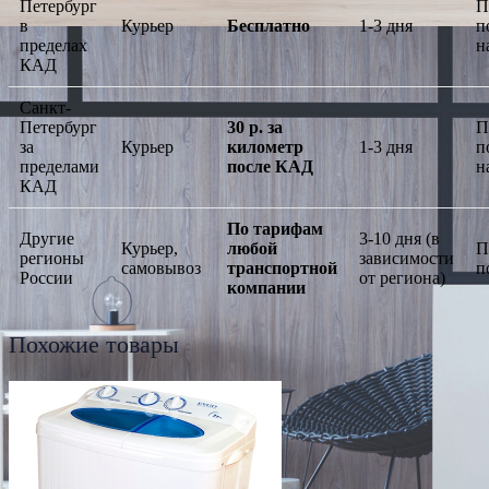
Петербург
П
в
Курьер
Бесплатно
1-3 дня
п
пределах
н
КАД
Санкт-
Петербург
30 р. за
П
за
Курьер
километр
1-3 дня
п
пределами
после КАД
н
КАД
По тарифам
Другие
3-10 дня (в
Курьер,
любой
П
регионы
зависимости
самовывоз
транспортной
п
России
от региона)
компании
Похожие товары