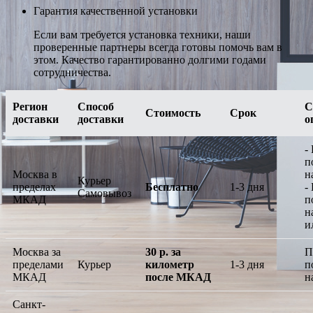
Гарантия качественной установки
Если вам требуется установка техники, наши
проверенные партнеры всегда готовы помочь вам в
этом. Качество гарантированно долгими годами
сотрудничества.
Регион
Способ
С
Стоимость
Срок
доставки
доставки
о
-
п
Москва в
н
Курьер
пределах
Бесплатно
1-3 дня
-
Самовывоз
МКАД
п
н
и
Москва за
30 р. за
П
пределами
Курьер
километр
1-3 дня
п
МКАД
после МКАД
н
Санкт-