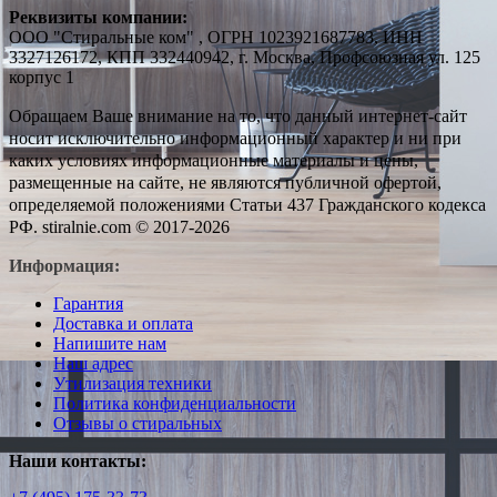
Реквизиты компании:
ООО "Стиральные ком" , ОГРН 1023921687783, ИНН
3327126172, КПП 332440942, г. Москва, Профсоюзная ул. 125
корпус 1
Обращаем Ваше внимание на то, что данный интернет-сайт
носит исключительно информационный характер и ни при
каких условиях информационные материалы и цены,
размещенные на сайте, не являются публичной офертой,
определяемой положениями Статьи 437 Гражданского кодекса
РФ. stiralnie.com © 2017-2026
Информация:
Гарантия
Доставка и оплата
Напишите нам
Наш адрес
Утилизация техники
Политика конфиденциальности
Отзывы о стиральных
Наши контакты: