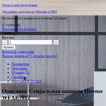
Оплата при получении
Доставим сегодня по Москве и МО
Возможность возврата в течение 14 дней
(1 голосов)
Просмотреть отзывы
13430
руб.
Кол-во:
−
+
Купить
Купить в один клик
Нашли дешевле? Сделаем скидку!
Параметры
Описание
Отзывы (1)
Гарантия
Доставка и оплата
Описание Стиральная машина Hisense
WFXE7012