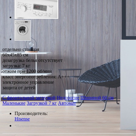
отдельно стоящая
60x45x85 см
дозагрузка белья отсутствует
загрузка: 7 кг
отжим при 1200 об/мин
класс энергопотребления: A+++
электронное управление
защита от детей
С фронтальной загрузкой
Недорогие
Шириной 60 см
Маленькие
Загрузкой 7 кг
Автомат
Производитель:
Hisense
*Наличие уточняйте у менеджера