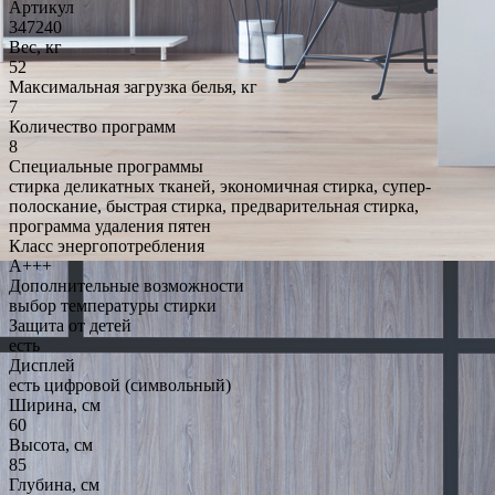
Артикул
347240
Вес, кг
52
Максимальная загрузка белья, кг
7
Количество программ
8
Специальные программы
стирка деликатных тканей, экономичная стирка, супер-
полоскание, быстрая стирка, предварительная стирка,
программа удаления пятен
Класс энергопотребления
A+++
Дополнительные возможности
выбор температуры стирки
Защита от детей
есть
Дисплей
есть цифровой (символьный)
Ширина, см
60
Высота, см
85
Глубина, см