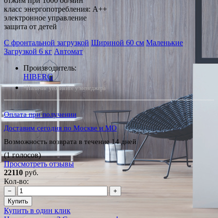
отжим при 1000 об/мин
класс энергопотребления: A++
электронное управление
защита от детей
С фронтальной загрузкой
Шириной 60 см
Маленькие
Загрузкой 6 кг
Автомат
Производитель:
HIBERG
*Наличие уточняйте у менеджера
Оплата при получении
Доставим сегодня по Москве и МО
Возможность возврата в течение 14 дней
(1 голосов)
Просмотреть отзывы
22110
руб.
Кол-во:
−
+
Купить
Купить в один клик