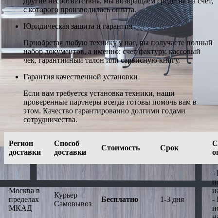
другие несоответствия, мы возвращаем средства на счет,
с которого производилась оплата.
Юридическая защита и гарантия
Приобретая любую технику у нас, вы получаете полный
набор документов, а именно: счет фактуру, кассовый
чек, гарантийный талон или сервисную книгу.
Гарантия качественной установки
Если вам требуется установка техники, наши
проверенные партнеры всегда готовы помочь вам в
этом. Качество гарантированно долгими годами
сотрудничества.
Регион
Способ
С
Стоимость
Срок
доставки
доставки
о
-
п
Москва в
н
Курьер
пределах
Бесплатно
1-3 дня
-
Самовывоз
МКАД
п
н