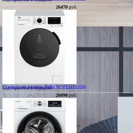
26470
руб.
Стиральная машина Beko WSPE6H616W
Год гарантии в подарок!
26090
руб.