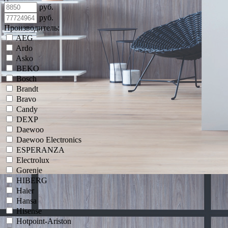
руб.
руб.
Производитель:
AEG
Ardo
Asko
BEKO
Bosch
Brandt
Bravo
Candy
DEXP
Daewoo
Daewoo Electronics
ESPERANZA
Electrolux
Gorenje
HIBERG
Haier
Hansa
Hisense
Hotpoint-Ariston