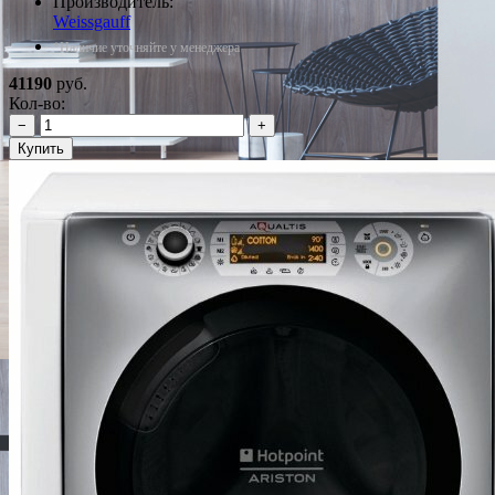
Производитель:
Weissgauff
*Наличие уточняйте у менеджера
41190
руб.
Кол-во:
−
+
Купить