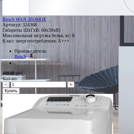
Bosch WAN 20160OE
Артикул:
324368
Габариты ШxГxВ: 60x59x85
Максимальная загрузка белья, кг: 8
Класс энергопотребления: A+++
Производитель:
Bosch
*Наличие уточняйте у менеджера
40840
руб.
Кол-во:
−
+
Купить