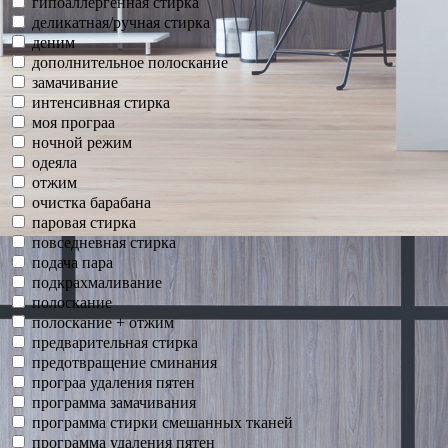
гипоаллергенная стирка
деликатная/ручная стирка
деним
дополнительное полоскание
замачивание
интенсивная стирка
моя програа
ночной режим
одеяла
отжим
очистка барабана
паровая стирка
повседневная стирка
подача пара
подкрахмаливание
полоскание
полоскание + отжим
предварительная стирка
предотвращение сминания
програа удаления пятен
программа замачивания
программа стирки смешанных тканей
программа удаления пятен