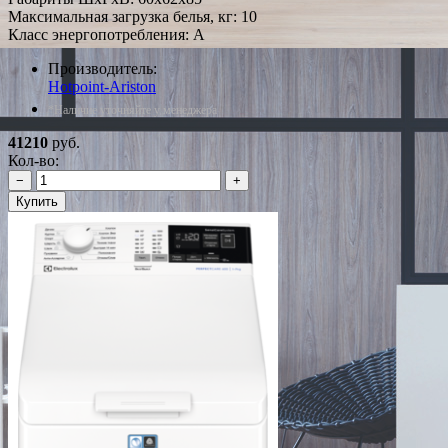
Максимальная загрузка белья, кг: 10
Класс энергопотребления: A
Производитель:
Hotpoint-Ariston
*Наличие уточняйте у менеджера
41210
руб.
Кол-во:
−
+
Купить