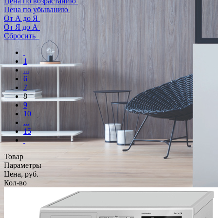
Цена по возрастанию
Цена по убыванию
От А до Я
От Я до А
Сбросить
1
...
6
7
8
9
10
...
15
Товар
Параметры
Цена, руб.
Кол-во