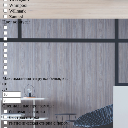
Whirlpool
Willmark
Zanussi
Цвет корпуса:
Максимальная загрузка белья, кг:
от
до
Специальные программы:
бесшумная стирка
быстрая стирка
гигиеническая стирка с паром