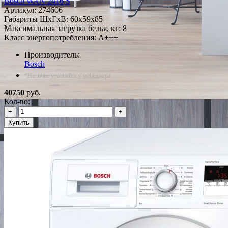
Bosch WAN 2416 S
Артикул:
274606
Габариты ШxГxВ: 60x59x85
Максимальная загрузка белья, кг: 8
Класс энергопотребления: A+++
Производитель:
Bosch
*Наличие уточняйте у менеджера
40750
руб.
Кол-во:
−
+
Купить