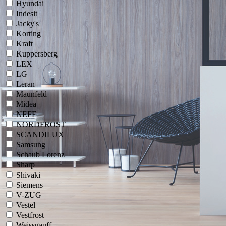
Hyundai
Indesit
Jacky's
Korting
Kraft
Kuppersberg
LEX
LG
Leran
Maunfeld
Midea
NEFF
NORDFROST
SCANDILUX
Samsung
Schaub Lorenz
Sharp
Shivaki
Siemens
V-ZUG
Vestel
Vestfrost
Weissgauff