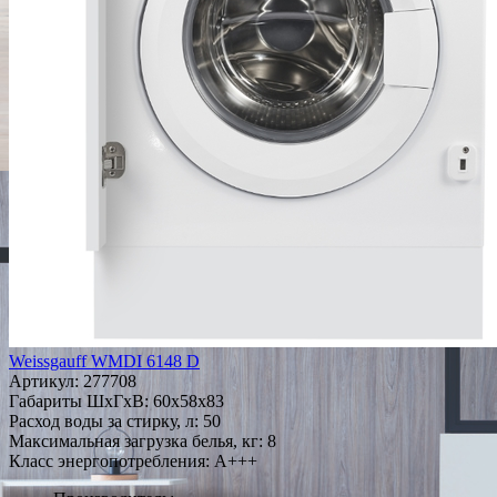
Weissgauff WMDI 6148 D
Артикул:
277708
Габариты ШxГxВ: 60x58x83
Расход воды за стирку, л: 50
Максимальная загрузка белья, кг: 8
Класс энергопотребления: A+++