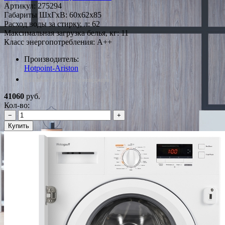
Артикул:
275294
Габариты ШxГxВ: 60x62x85
Расход воды за стирку, л: 62
Максимальная загрузка белья, кг: 11
Класс энергопотребления: A++
Производитель:
Hotpoint-Ariston
*Наличие уточняйте у менеджера
41060
руб.
Кол-во:
−
+
Купить