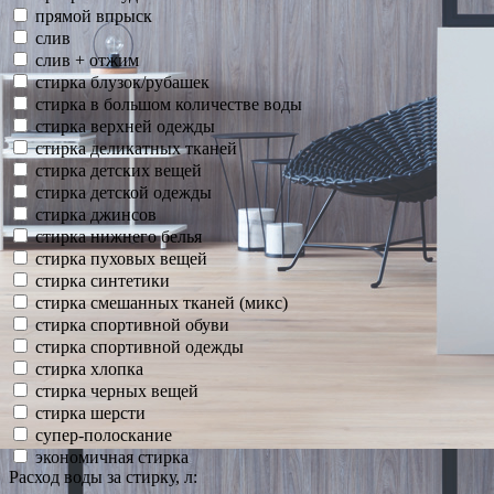
прямой впрыск
слив
слив + отжим
стирка блузок/рубашек
стирка в большом количестве воды
стирка верхней одежды
стирка деликатных тканей
стирка детских вещей
стирка детской одежды
стирка джинсов
стирка нижнего белья
стирка пуховых вещей
стирка синтетики
стирка смешанных тканей (микс)
стирка спортивной обуви
стирка спортивной одежды
стирка хлопка
стирка черных вещей
стирка шерсти
супер-полоскание
экономичная стирка
Расход воды за стирку, л: