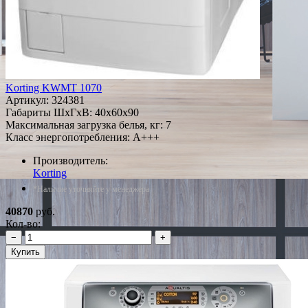
Korting KWMT 1070
Артикул:
324381
Габариты ШxГxВ: 40x60x90
Максимальная загрузка белья, кг: 7
Класс энергопотребления: A+++
Производитель:
Korting
*Наличие уточняйте у менеджера
40870
руб.
Кол-во:
−
+
Купить