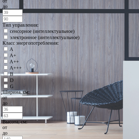
от
до
Тип управления:
сенсорное (интеллектуальное)
электронное (интеллектуальное)
Класс энергопотребления:
A
A+
A++
A+++
B
D
G
Ширина, см:
от
до
Высота, см:
от
до