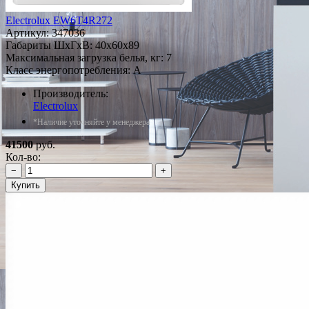
Electrolux EW6T4R272
Артикул:
347036
Габариты ШxГxВ: 40x60x89
Максимальная загрузка белья, кг: 7
Класс энергопотребления: A
Производитель:
Electrolux
*Наличие уточняйте у менеджера
41500
руб.
Кол-во:
−
+
Купить