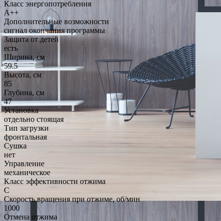
Класс энергопотребления
A++
Дополнительные возможности
сигнал окончания программы
Защита от детей
есть
Ширина, см
59.5
Высота, см
85
Глубина, см
47
Установка
отдельно стоящая
Тип загрузки
фронтальная
Сушка
нет
Управление
механическое
Класс эффективности отжима
C
Скорость вращения при отжиме, об/мин
1000
Отмена отжима