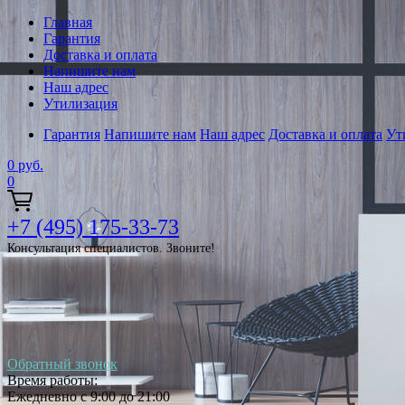
Главная
Гарантия
Доставка и оплата
Напишите нам
Наш адрес
Утилизация
Гарантия
Напишите нам
Наш адрес
Доставка и оплата
Ут
0
руб.
0
+7 (495) 175-33-73
Консультация специалистов. Звоните!
Обратный звонок
Время работы:
Ежедневно с 9:00 до 21:00