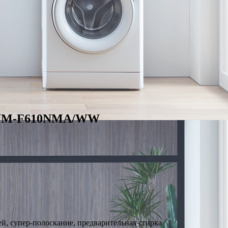
 WM-F610NMA/WW
й, супер-полоскание, предварительная стирка