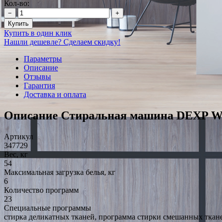
Кол-во:
−
+
Купить
Купить в один клик
Нашли дешевле? Сделаем скидку!
Параметры
Описание
Отзывы
Гарантия
Доставка и оплата
Описание Стиральная машина DEXP
Артикул
347729
Вес, кг
54
Максимальная загрузка белья, кг
6
Количество программ
23
Специальные программы
стирка деликатных тканей, программа стирки смешанных ткане