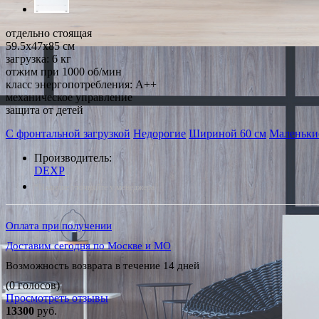
отдельно стоящая
59.5x47x85 см
загрузка: 6 кг
отжим при 1000 об/мин
класс энергопотребления: A++
механическое управление
защита от детей
С фронтальной загрузкой
Недорогие
Шириной 60 см
Маленьки
Производитель:
DEXP
*Наличие уточняйте у менеджера
Оплата при получении
Доставим сегодня по Москве и МО
Возможность возврата в течение 14 дней
(0 голосов)
Просмотреть отзывы
13300
руб.