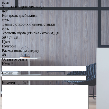
есть
Защита от протечек воды
нет
Контроль дисбаланса
есть
Таймер отсрочки начала стирки
есть
Уровень шума (стирка / отжим), дБ
59 / 74 дБ
Цвет
Голубой
Расход воды за стирку
48
Оставьте отзыв
Имя:
*
E-mail:
Комментарий:
*