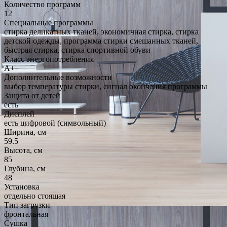
Количество программ
12
Специальные программы
стирка деликатных тканей, экономичная стирка, стирка
детской одежды, программа стирки смешанных тканей,
быстрая стирка, стирка спортивной обуви
Класс энергопотребления
A++
Дополнительные возможности
выбор температуры стирки, сигнал окончания программы
Защита от детей
есть
Дисплей
есть цифровой (символьный)
Ширина, см
59.5
Высота, см
85
Глубина, см
48
Установка
отдельно стоящая
Тип загрузки
фронтальная
Сушка