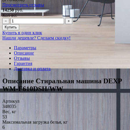
Просмотреть отзывы
14250
руб.
Кол-во:
−
+
Купить
Купить в один клик
Нашли дешевле? Сделаем скидку!
Параметры
Описание
Отзывы
Гарантия
Доставка и оплата
Описание Стиральная машина DEXP
WM-F610DSH/WW
Артикул
348035
Вес, кг
53
Максимальная загрузка белья, кг
6