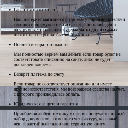
Гарантия низких цен
Наш интернет-магазин сотрудничает с производителями
техники напрямую и не имеет оффлайн площадей и
шоу-румов, что позволяет удерживать одну из самых
низких цен на рынке бытовой техники.
Полный возврат стоимости
Мы полностью вернем вам деньги если товар будет не
соответстовать описанию на сайте, либо не будет
доставлен вовремя.
Возврат платежа по счету
Если товар не соотвутствует описанию или имеет
другие несоответствия, мы возвращаем средства на счет,
с которого производилась оплата.
Юридическая защита и гарантия
Приобретая любую технику у нас, вы получаете полный
набор документов, а именно: счет фактуру, кассовый
чек, гарантийный талон или сервисную книгу.