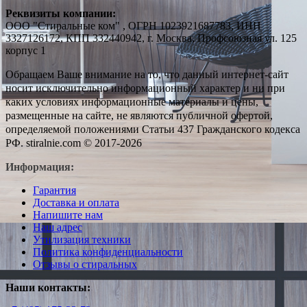
Реквизиты компании:
ООО "Стиральные ком" , ОГРН 1023921687783, ИНН
3327126172, КПП 332440942, г. Москва, Профсоюзная ул. 125
корпус 1
Обращаем Ваше внимание на то, что данный интернет-сайт
носит исключительно информационный характер и ни при
каких условиях информационные материалы и цены,
размещенные на сайте, не являются публичной офертой,
определяемой положениями Статьи 437 Гражданского кодекса
РФ. stiralnie.com © 2017-2026
Информация:
Гарантия
Доставка и оплата
Напишите нам
Наш адрес
Утилизация техники
Политика конфиденциальности
Отзывы о стиральных
Наши контакты: