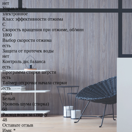
нет
Управление
электронное
Класс эффективности отжима
C
Скорость вращения при отжиме, об/мин
1000
Выбор скорости отжима
есть
Защита от протечек воды
нет
Контроль дисбаланса
есть
Программа стирки шерсти
есть
Таймер отсрочки начала стирки
есть
Цвет
Белый
Уровень шума (стирка)
60
Расход воды за стирку
48
Оставьте отзыв
Имя:
*