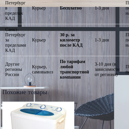
Петербург
П
в
Курьер
Бесплатно
1-3 дня
п
пределах
н
КАД
Санкт-
Петербург
30 р. за
П
за
Курьер
километр
1-3 дня
п
пределами
после КАД
н
КАД
По тарифам
Другие
3-10 дня (в
Курьер,
любой
П
регионы
зависимости
самовывоз
транспортной
п
России
от региона)
компании
Похожие товары