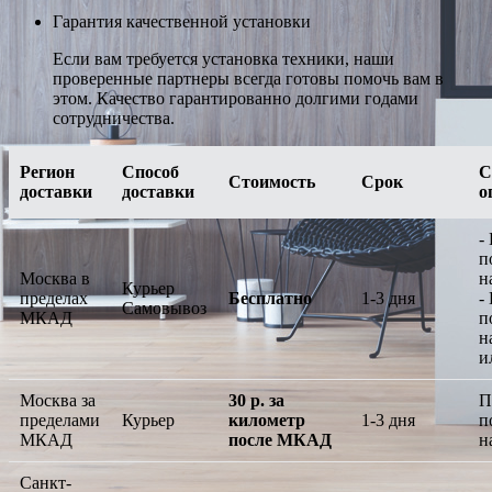
Гарантия качественной установки
Если вам требуется установка техники, наши
проверенные партнеры всегда готовы помочь вам в
этом. Качество гарантированно долгими годами
сотрудничества.
Регион
Способ
С
Стоимость
Срок
доставки
доставки
о
-
п
Москва в
н
Курьер
пределах
Бесплатно
1-3 дня
-
Самовывоз
МКАД
п
н
и
Москва за
30 р. за
П
пределами
Курьер
километр
1-3 дня
п
МКАД
после МКАД
н
Санкт-