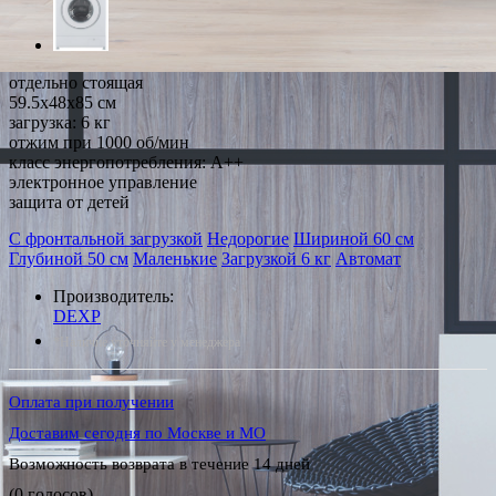
отдельно стоящая
59.5x48x85 см
загрузка: 6 кг
отжим при 1000 об/мин
класс энергопотребления: A++
электронное управление
защита от детей
С фронтальной загрузкой
Недорогие
Шириной 60 см
Глубиной 50 см
Маленькие
Загрузкой 6 кг
Автомат
Производитель:
DEXP
*Наличие уточняйте у менеджера
Оплата при получении
Доставим сегодня по Москве и МО
Возможность возврата в течение 14 дней
(0 голосов)