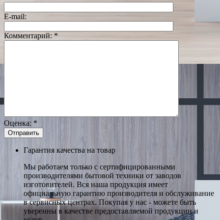
E-mail:
Комментарий:
*
Оценка:
*
Гарантия качества на товар
Мы работаем только с сертифицированными
производителями бытовой техники от заводов
изготовителей. Вся наша продукция имеет
официальную гарантию производителя и обслуживание
в сервисных центрах. Покупая у нас - можете быть
уверенны в качестве предоставляемой продукции и
услуг.