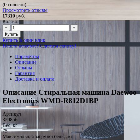
(0 голосов)
Просмотреть отзывы
17310
руб.
Кол-во:
−
+
Купить
Купить в один клик
Нашли дешевле? Сделаем скидку!
Параметры
Описание
Отзывы
Гарантия
Доставка и оплата
Описание Стиральная машина Daewoo
Electronics WMD-R812D1BP
Артикул
329856
Вес, кг
75
Максимальная загрузка белья, кг