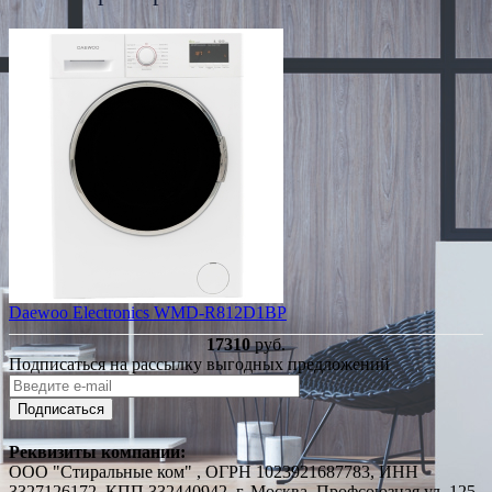
Daewoo Electronics WMD-R812D1BP
17310
руб.
Подписаться на рассылку выгодных предложений
Подписаться
Реквизиты компании:
ООО "Стиральные ком" , ОГРН 1023921687783, ИНН
3327126172, КПП 332440942, г. Москва, Профсоюзная ул. 125