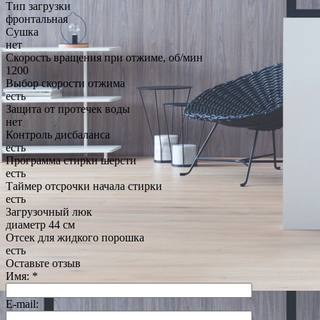
Тип загрузки
фронтальная
Сушка
нет
Скорость вращения при отжиме, об/мин
1200
Выбор скорости отжима
есть
Защита от протечек воды
нет
Контроль дисбаланса
есть
Программа стирки шерсти
есть
Таймер отсрочки начала стирки
есть
Загрузочный люк
диаметр 44 см
Отсек для жидкого порошка
есть
Оставьте отзыв
Имя:
*
E-mail: