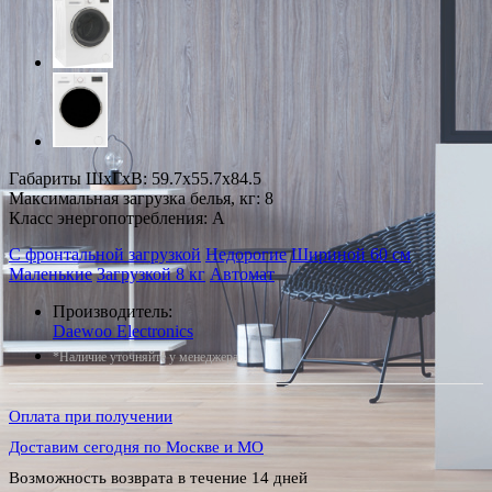
Габариты ШxГxВ: 59.7x55.7x84.5
Максимальная загрузка белья, кг: 8
Класс энергопотребления: A
С фронтальной загрузкой
Недорогие
Шириной 60 см
Маленькие
Загрузкой 8 кг
Автомат
Производитель:
Daewoo Electronics
*Наличие уточняйте у менеджера
Оплата при получении
Доставим сегодня по Москве и МО
Возможность возврата в течение 14 дней