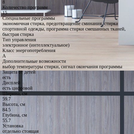
8
Количество программ
15
Специальные программы
экономичная стирка, предотвращение сминания, стирка
спортивной одежды, программа стирки смешанных тканей,
быстрая стирка
Тип управления
электронное (интеллектуальное)
Класс энергопотребления
A
Дополнительные возможности
выбор температуры стирки, сигнал окончания программы
Защита от детей
есть
Дисплей
есть цифровой
Ширина, см
59.7
Высота, см
84.5
Глубина, см
55.7
Установка
отдельно стоящая