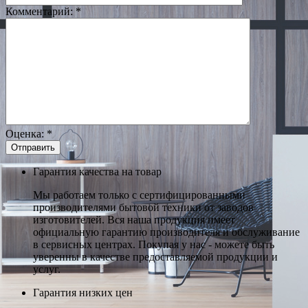
Комментарий:
*
Оценка:
*
Гарантия качества на товар
Мы работаем только с сертифицированными
производителями бытовой техники от заводов
изготовителей. Вся наша продукция имеет
официальную гарантию производителя и обслуживание
в сервисных центрах. Покупая у нас - можете быть
уверенны в качестве предоставляемой продукции и
услуг.
Гарантия низких цен