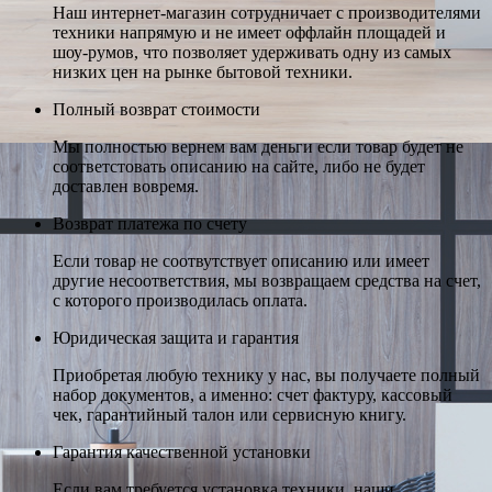
Наш интернет-магазин сотрудничает с производителями
техники напрямую и не имеет оффлайн площадей и
шоу-румов, что позволяет удерживать одну из самых
низких цен на рынке бытовой техники.
Полный возврат стоимости
Мы полностью вернем вам деньги если товар будет не
соответстовать описанию на сайте, либо не будет
доставлен вовремя.
Возврат платежа по счету
Если товар не соотвутствует описанию или имеет
другие несоответствия, мы возвращаем средства на счет,
с которого производилась оплата.
Юридическая защита и гарантия
Приобретая любую технику у нас, вы получаете полный
набор документов, а именно: счет фактуру, кассовый
чек, гарантийный талон или сервисную книгу.
Гарантия качественной установки
Если вам требуется установка техники, наши