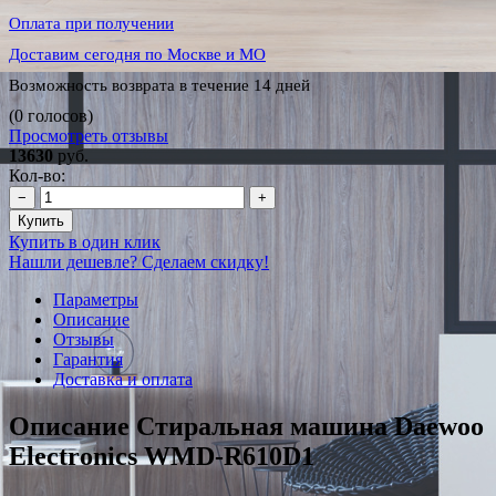
Оплата при получении
Доставим сегодня по Москве и МО
Возможность возврата в течение 14 дней
(0 голосов)
Просмотреть отзывы
13630
руб.
Кол-во:
−
+
Купить
Купить в один клик
Нашли дешевле? Сделаем скидку!
Параметры
Описание
Отзывы
Гарантия
Доставка и оплата
Описание Стиральная машина Daewoo
Electronics WMD-R610D1