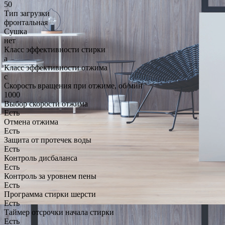
50
Тип загрузки
фронтальная
Сушка
нет
Класс эффективности стирки
a
Класс эффективности отжима
c
Скорость вращения при отжиме, об/мин
1000
Выбор скорости отжима
Есть
Отмена отжима
Есть
Защита от протечек воды
Есть
Контроль дисбаланса
Есть
Контроль за уровнем пены
Есть
Программа стирки шерсти
Есть
Таймер отсрочки начала стирки
Есть