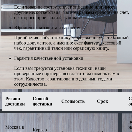
Если товар не соотвутствует описанию или имеет
другие несоответствия, мы возвращаем средства на счет,
с которого производилась оплата.
Юридическая защита и гарантия
Приобретая любую технику у нас, вы получаете полный
набор документов, а именно: счет фактуру, кассовый
чек, гарантийный талон или сервисную книгу.
Гарантия качественной установки
Если вам требуется установка техники, наши
проверенные партнеры всегда готовы помочь вам в
этом. Качество гарантированно долгими годами
сотрудничества.
Регион
Способ
С
Стоимость
Срок
доставки
доставки
о
-
п
Москва в
н
Курьер