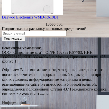
Daewoo Electronics WMD-R610D1
13630
руб.
Подписаться на рассылку выгодных предложений
Подписаться
Реквизиты компании:
ООО "Стиральные ком" , ОГРН 1023921687783, ИНН
3327126172, КПП 332440942, г. Москва, Профсоюзная ул. 125
корпус 1
Обращаем Ваше внимание на то, что данный интернет-сайт
носит исключительно информационный характер и ни при
каких условиях информационные материалы и цены,
размещенные на сайте, не являются публичной офертой,
определяемой положениями Статьи 437 Гражданского кодекса
РФ. stiralnie.com © 2017-2026
Информация: