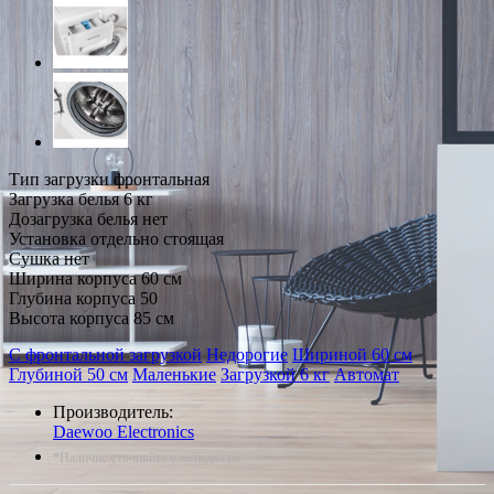
Тип загрузки фронтальная
Загрузка белья 6 кг
Дозагрузка белья нет
Установка отдельно стоящая
Сушка нет
Ширина корпуса 60 см
Глубина корпуса 50
Высота корпуса 85 см
С фронтальной загрузкой
Недорогие
Шириной 60 см
Глубиной 50 см
Маленькие
Загрузкой 6 кг
Автомат
Производитель:
Daewoo Electronics
*Наличие уточняйте у менеджера