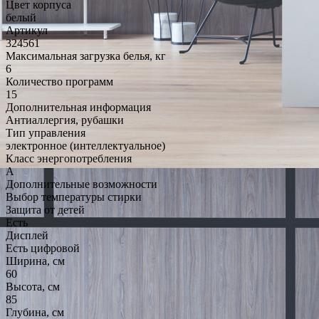
Цвет корпуса
белый
Артикул
324561
Максимальная загрузка белья, кг
6
Количество программ
15
Дополнительная информация
Антиаллергия, рубашки
Тип управления
электронное (интеллектуальное)
Класс энергопотребления
A
Дополнительные возможности
Выбор температуры стирки
Защита от детей
Есть
Дисплей
Есть цифровой
Ширина, см
60
Высота, см
85
Глубина, см