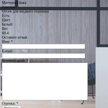
Материал бака
пластик
Отсек для жидкого порошка
Есть
Цвет
Белый
Вес
60.4
Оставьте отзыв
Имя:
*
E-mail:
Комментарий:
*
Оценка:
*