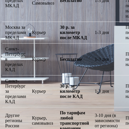
пределах
Бесплатно
1-3 дня
-
Самовывоз
МКАД
п
н
и
Москва за
30 р. за
П
пределами
Курьер
километр
1-3 дня
п
МКАД
после МКАД
н
Санкт-
Петербург
П
в
Курьер
Бесплатно
1-3 дня
п
пределах
н
КАД
Санкт-
Петербург
30 р. за
П
за
Курьер
километр
1-3 дня
п
пределами
после КАД
н
КАД
По тарифам
Другие
3-10 дня (в
Курьер,
любой
П
регионы
зависимости
самовывоз
транспортной
п
России
от региона)
компании