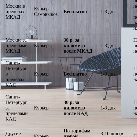
п
Москва в
н
Курьер
пределах
Бесплатно
1-3 дня
-
Самовывоз
МКАД
п
н
и
Москва за
30 р. за
П
пределами
Курьер
километр
1-3 дня
п
МКАД
после МКАД
н
Санкт-
Петербург
П
в
Курьер
Бесплатно
1-3 дня
п
пределах
н
КАД
Санкт-
Петербург
30 р. за
П
за
Курьер
километр
1-3 дня
п
пределами
после КАД
н
КАД
По тарифам
Другие
3-10 дня (в
Курьер,
любой
П