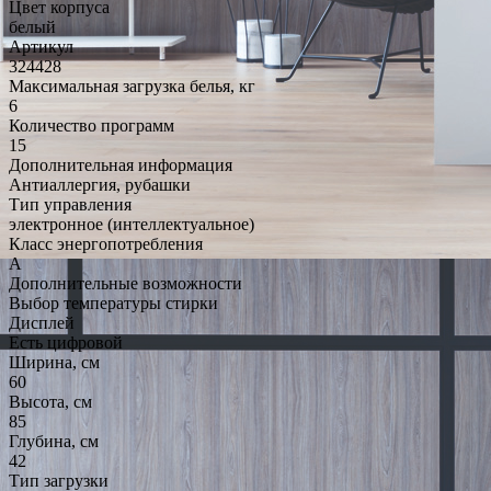
Цвет корпуса
белый
Артикул
324428
Максимальная загрузка белья, кг
6
Количество программ
15
Дополнительная информация
Антиаллергия, рубашки
Тип управления
электронное (интеллектуальное)
Класс энергопотребления
A
Дополнительные возможности
Выбор температуры стирки
Дисплей
Есть цифровой
Ширина, см
60
Высота, см
85
Глубина, см
42
Тип загрузки