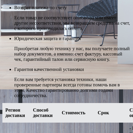
Возврат платежа по счету
Если товар не соотвутствует описанию или имеет
другие несоответствия, мы возвращаем средства на счет,
с которого производилась оплата.
Юридическая защита и гарантия
Приобретая любую технику у нас, вы получаете полный
набор документов, а именно: счет фактуру, кассовый
чек, гарантийный талон или сервисную книгу.
Гарантия качественной установки
Если вам требуется установка техники, наши
проверенные партнеры всегда готовы помочь вам в
этом. Качество гарантированно долгими годами
сотрудничества.
Регион
Способ
С
Стоимость
Срок
доставки
доставки
о
-