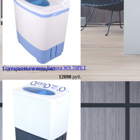
Стиральная машина Renova WS 70PET
Год гарантии в подарок!
12690
руб.