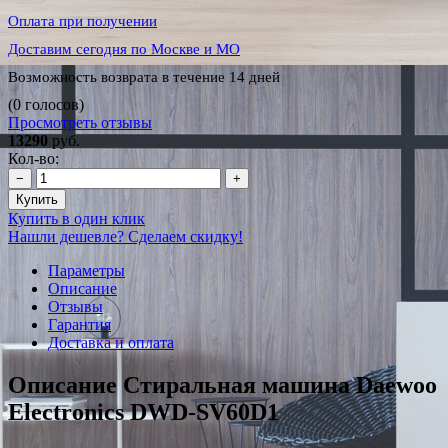
Оплата при получении
Доставим сегодня по Москве и МО
Возможность возврата в течение 14 дней
(0 голосов)
Просмотреть отзывы
13290
руб.
Кол-во:
−
+
Купить
Купить в один клик
Нашли дешевле? Сделаем скидку!
Параметры
Описание
Отзывы
Гарантия
Доставка и оплата
Описание Стиральная машина Daewoo
Electronics DWD-SV60D1