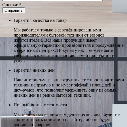
Оценка:
*
Гарантия качества на товар
Мы работаем только с сертифицированными
производителями бытовой техники от заводов
изготовителей. Вся наша продукция имеет
официальную гарантию производителя и обслуживание
в сервисных центрах. Покупая у нас - можете быть
уверенны в качестве предоставляемой продукции и
услуг.
Гарантия низких цен
Наш интернет-магазин сотрудничает с производителями
техники напрямую и не имеет оффлайн площадей и
шоу-румов, что позволяет удерживать одну из самых
низких цен на рынке бытовой техники.
Полный возврат стоимости
Мы полностью вернем вам деньги если товар будет не
соответстовать описанию на сайте, либо не будет
доставлен вовремя.