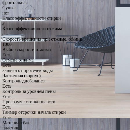
фронтальная
Сушка
нет
Класс эффективности стирки
a
Класс эффективности отжима
c
Скорость вращения при отжиме, об/мин
1000
Выбор скорости отжима
Есть
Отмена отжима
Есть
Защита от протечек воды
Частичная (корпус)
Контроль дисбаланса
Есть
Контроль за уровнем пены
Есть
Программа стирки шерсти
Есть
Таймер отсрочки начала стирки
Есть
Материал бака
пластик