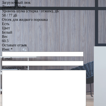
Загрузочный люк
Диаметр 30 см
Уровень шума (стирка / отжим), дБ
58 / 77 дБ
Отсек для жидкого порошка
Есть
Цвет
Белый
Вес
60.5
Оставьте отзыв
Имя:
*
E-mail:
Комментарий:
*