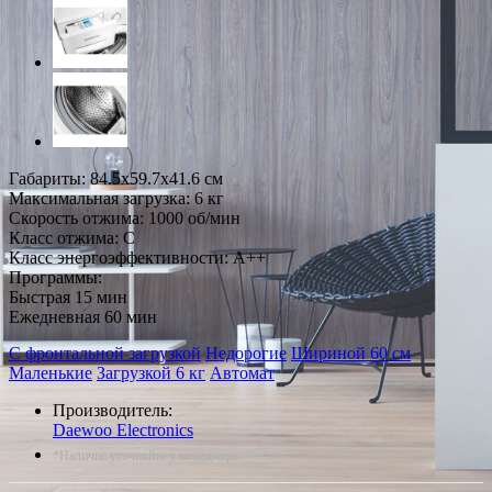
Габариты: 84.5х59.7х41.6 см
Максимальная загрузка: 6 кг
Скорость отжима: 1000 об/мин
Класс отжима: С
Класс энергоэффективности: А++
Программы:
Быстрая 15 мин
Ежедневная 60 мин
С фронтальной загрузкой
Недорогие
Шириной 60 см
Маленькие
Загрузкой 6 кг
Автомат
Производитель:
Daewoo Electronics
*Наличие уточняйте у менеджера