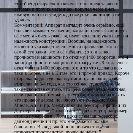
этот бренд стиралок практически не представлен в
сетевых и прочих магазинах, покупал через инет,
вживую найти и увидеть до покупки так нигде и не
удалось.
Комментарий: Аппарат выглядит очень серьёзно, ещё
больше вызывает уважение, когда пытаешься сдвинуть
её с места - очень тяжёлая, имхо, косвенно указывает на
надёжность конструкции. Вообще, на надёжность
косвенно указывает очень много признаков: это и вес
самой стиралки; это и её габариты; это и запас
прочности и мощности по отжиму 1400 оборотов; это и
запас прочности и мощности по загрузке - 9 кг да ещё с
отжимом на 1400 оборотов; это и то что сделана всё-
таки в Корее, а не в Китае; это и прямой привод. Короче
стиралка на долгую эксплуатацию, а не одноразовая
стиралка на 3-4 года, как это сейчас стало модно. За
такие свойства считаю, что цена более чем адекватная,
если сравнить с тем же Самсунгом, так можно сказать
что продают даром, не говоря уж про всякие Аско,
Миеле, АиГ и пр. Между прочим некоторые фишки из
Дэу перекочевали "тихой сапой" на Самсунг, например
стрика пузырьками. Хотя всякие там нано-серебро,
даймонд ячейки и пр. это мне кажется больше
баловство. Вывод такой по цене-качество, если
позволяет пространство, лучше не найти.5