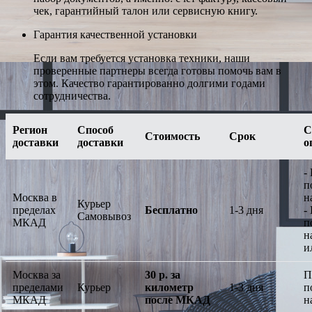
чек, гарантийный талон или сервисную книгу.
Гарантия качественной установки
Если вам требуется установка техники, наши
проверенные партнеры всегда готовы помочь вам в
этом. Качество гарантированно долгими годами
сотрудничества.
Регион
Способ
С
Стоимость
Срок
доставки
доставки
о
-
п
Москва в
н
Курьер
пределах
Бесплатно
1-3 дня
-
Самовывоз
МКАД
п
н
и
Москва за
30 р. за
П
пределами
Курьер
километр
1-3 дня
п
МКАД
после МКАД
н