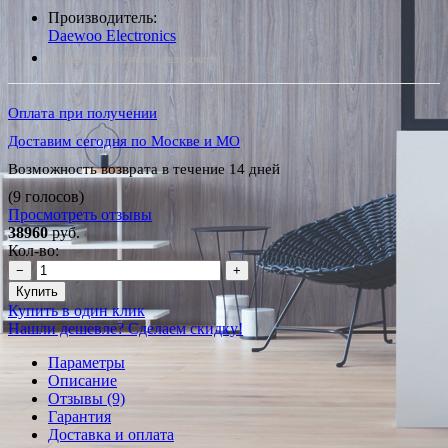
Производитель:
Daewoo Electronics
*Наличие уточняйте у менеджера
Оплата при получении
Доставим сегодня по Москве и МО
Возможность возврата в течение 14 дней
(9 голосов)
Просмотреть отзывы
38960
руб.
Кол-во:
−
+
Купить
Купить в один клик
Нашли дешевле? Сделаем скидку!
Параметры
Описание
Отзывы (9)
Гарантия
Доставка и оплата