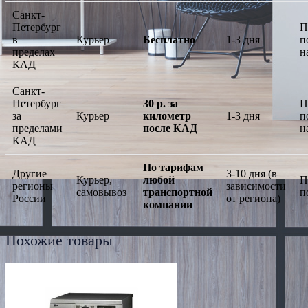
Санкт-
Петербург
П
в
Курьер
Бесплатно
1-3 дня
п
пределах
н
КАД
Санкт-
Петербург
30 р. за
П
за
Курьер
километр
1-3 дня
п
пределами
после КАД
н
КАД
По тарифам
Другие
3-10 дня (в
Курьер,
любой
П
регионы
зависимости
самовывоз
транспортной
п
России
от региона)
компании
Похожие товары