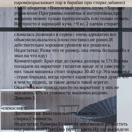
паром(впрыскивает пар в барабан при стирке,забавно)
+1400 оборотов +Вменяемый уровень шума +Хорошее
управление Программы понятны и интуитивны,при
желании можно только прополоскать или только отжать.
Все просто и вариаций куча. +9 кг, 2 одеяла стирает
спокойно) -Корея,сборка на высоте. - когда думал что
сломалась позвонил в сервис- очень адекватно все
объяснили,оказалось плохо поставил,не ровно.И
действительно хорошим уровнем все решилось.
Недостатки: Разве что ее размер. она очень большая.Но я
знал на что иду)
Комментарий: Брал еще до скачка доллара за 17т.Все мы
попадаем на маркетинг гигантов вроде лг и самсунг, у
них такая машинка стоит порядка 30-40 т.р Эта машинка
- серая лошадка, когда прочел характеристики думал что
в чем то подвох, за такие деньги такой агрегат.
Оказалось все правда,просто на маркетинг у них не
заложено 30% от стоимости машинки,видимо.
Доволен.5
еленослав т.
Достоинства: Вместительность.Качество
стирки.Стоимость.
Недостатки: Размеры.Ее просто невозможно разместить
под раковиной!Цвет.Она белого цвета.Ну где вы видели