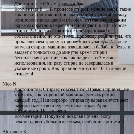
Достоинства: Объем загрузки бака.
Комментарий: 1. В процессе стирки, мелкие вещи, такие
как носки, постоянно попадают в пространство между
резиновой прокладкой и стеклом, оттуда уже никаким
образом обратно в барабан не попадают, в итоге после
стирки 2-3 носка остаются не постиранными и
соответственно не отжатыми, проблему решили тем, что
прокладываем тряпку в проблемный участок. 2. После
запуска стирки, машинка взвешивает в барабане белье и
выдает с точностью до минуты время стирки -
бесполезная функция, так как на деле, за 3 месяца
использования, ни разу стирка не завершалась в
указанные сроки. Как правило минут на 10-15 дольше
стирает.4
Nico N.
Достоинства: Стирает совсем тихо. Прямой привод - не
хотелось, как в прошлой машинке, менять ремни
каждый год. Наносеребро+стирка пузырьками=стирает
намного качественнее, чем наша старая Ардо.
Недостатки: Не замечено.
Комментарий: Покупкой довольна очень, могу
рекомендовать большим семьям, особенно с детьми.5
Alexander K.