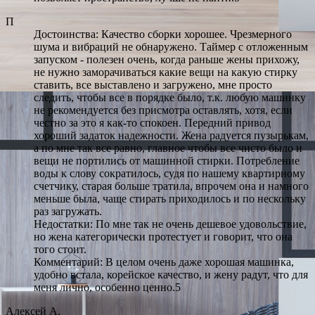
П
Достоинства: Качество сборки хорошее. Чрезмерного
шума и вибраций не обнаружено. Таймер с отложенным
запуском - полезен очень, когда раньше жены прихожу,
не нужно заморачиваться какие вещи на какую стирку
ставить, все выставлено и загружено, мне просто
следить, чтобы все в порядке было, т.к. любую машинку
не рекомендуется без присмотра оставлять, хотя, если
честно за это я как-то спокоен. Передний привод
хороший задаток надежности. Жена радуется пузырькам,
а по мне так все равно, главное чтобы все чисто было и
вещи не портились от машинной стирки. Потребление
воды к слову сократилось, судя по нашему квартирному
счетчику, старая больше тратила, впрочем она и намного
меньше была, чаще стирать приходилось и по нескольку
раз загружать.
Недостатки: По мне так не очень дешевое удовольствие,
но жена категорически протестует и говорит, что она
того стоит.
Комментарий: В целом очень даже хорошая машинка,
удобно встала, корейское качество, и жену радут, что для
меня лично, особенно ценно.5
Алексей А.