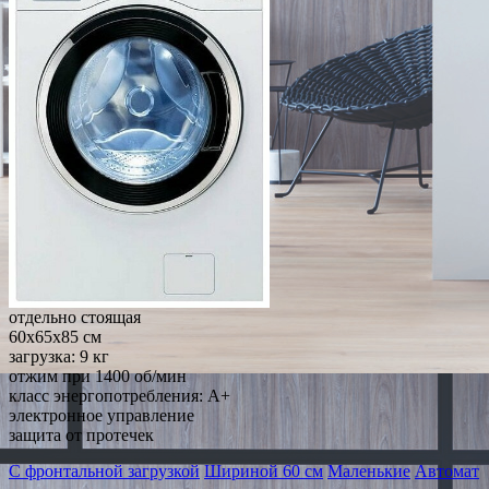
отдельно стоящая
60x65x85 см
загрузка: 9 кг
отжим при 1400 об/мин
класс энергопотребления: A+
электронное управление
защита от протечек
С фронтальной загрузкой
Шириной 60 см
Маленькие
Автомат