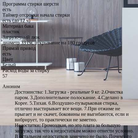
Программа стирки шерсти
есть
Таймер отсрочки начала стирки
есть (до 12 ч)
Материал бака
пластик
Загрузочный люк
диаметр 33 см, открывание на 180 градусов
Прямой привод
есть
Цвет
Белый
Расход воды за стирку
57
Аноним
Достоинства: 1.Загрузка - реальные 9 кг. 2.Очистка
паром. 3.Дополнительное полоскание. 4.Сделано в
Корее. 5.Тихая. 6.Воздушно-пузырьковая стирка,
отлично выстирывает все вещи. 7.При отжиме не
прыгает и не скачет, боковины не выгибаются, если и
вибрирует, то практически не заметно.
Недостатки: Громоздкая, но это плата за большую
загрузку, так что к недостаткам можно отнести условно.
В остальном недостатков замечено не было. Почему-то