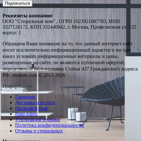
Подписаться
Реквизиты компании:
ООО "Стиральные ком" , ОГРН 1023921687783, ИНН
3327126172, КПП 332440942, г. Москва, Профсоюзная ул. 125
корпус 1
Обращаем Ваше внимание на то, что данный интернет-сайт
носит исключительно информационный характер и ни при
каких условиях информационные материалы и цены,
размещенные на сайте, не являются публичной офертой,
определяемой положениями Статьи 437 Гражданского кодекса
РФ. stiralnie.com © 2017-2026
Информация:
Гарантия
Доставка и оплата
Напишите нам
Наш адрес
Утилизация техники
Политика конфиденциальности
Отзывы о стиральных