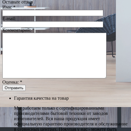
Оставьте отзыв
Имя:
*
E-mail:
Комментарий:
*
Оценка:
*
Гарантия качества на товар
Мы работаем только с сертифицированными
производителями бытовой техники от заводов
изготовителей. Вся наша продукция имеет
официальную гарантию производителя и обслуживание
в сервисных центрах. Покупая у нас - можете быть