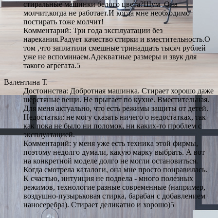
стиральные машинки белого цвета?Шум .Она
молчит,когда не работает.И когда мне необходимо
постирать тоже молчит!
Комментарий: Три года эксплуатации без
нарекания.Радует качество стирки и вместительность.О
том ,что заплатили смешные тринадцать тысяч рублей
уже не вспоминаем.Адекватные размеры и звук для
такого агрегата.5
Валентина Т.
Достоинства: Добротная машинка. Стирает хорошо даже
шерстяные вещи. Не прыгает по кухне. Вместительная.
Для меня актуально, что есть режимы защиты от детей.
Недостатки: не могу сказать ничего о недостатках, так
как пока не было ни поломок, ни каких-то проблем с
эксплуатацией.
Комментарий: у меня уже есть техника этой фирмы,
поэтому недолго думали, какую марку выбрать. А вот
на конкретной моделе долго не могли остановиться.
Когда смотрела каталоги, она мне просто понравилась.
К счастью, интуиция не подвела - много полезных
режимов, технологие разные современные (например,
воздушно-пузырьковая стирка, барабан с добавлением
наносеребра). Стирает деликатно и хорошо)5