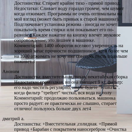
Достоинства: Стирает крайне тихо - прямой привод.
Недостатки: Сливает воду гораздо громче, чем шумит
когда отжимает. Программы не очень оптимальны на
мой взгляд (может быть привык к старой машинке).
Подглючивает установка режима - иногда не хочет
показывать время стирки или показывает его по-
разному. Каждое нажатие на кнопку влечет звуковое
сопровождение, это лишнее в машинке.
Комментарий: 1400 оборотов вселяют уверенность на
хороший запас прочности подшипников, хотя более чем
на 1000 отжимать не хочу ине советую, пусть подольше
поживет.3
Аноним
Достоинства: вместительная, тихая, некитайская сборка
Недостатки: громоздкая, но она вмещает 9 кг. фильтр:
его надо чистить регулярно, иначе будете "плавать".
когда фильтр "требует" чистки, вся вода на полу
Комментарий: продолжаю пользоваться. машинка
просто радует: ее практически не слышно, стирает
отлично! пользуюсь больше двух лет4
дмитрий а.
Достоинства: +Вместительная ,солидная. +Прямой
привод +Барабан с покрытием наносеребром +Очистка