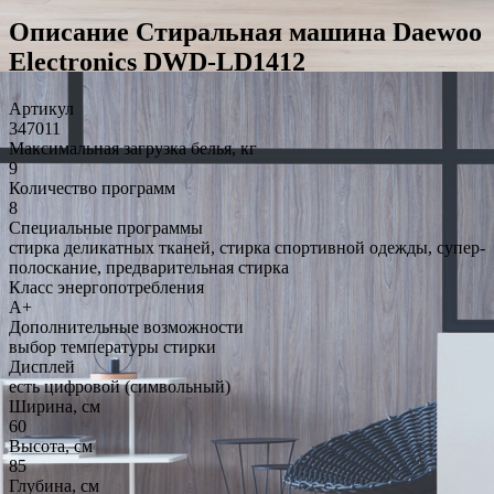
Описание Стиральная машина Daewoo
Electronics DWD-LD1412
Артикул
347011
Максимальная загрузка белья, кг
9
Количество программ
8
Специальные программы
стирка деликатных тканей, стирка спортивной одежды, супер-
полоскание, предварительная стирка
Класс энергопотребления
A+
Дополнительные возможности
выбор температуры стирки
Дисплей
есть цифровой (символьный)
Ширина, см
60
Высота, см
85
Глубина, см