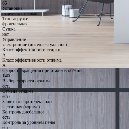
65
Установка
отдельно стоящая
Тип загрузки
фронтальная
Сушка
нет
Управление
электронное (интеллектуальное)
Класс эффективности стирки
A
Класс эффективности отжима
A
Скорость вращения при отжиме, об/мин
1400
Выбор скорости отжима
есть
Отмена отжима
есть
Защита от протечек воды
частичная (корпус)
Контроль дисбаланса
есть
Контроль за уровнем пены
есть