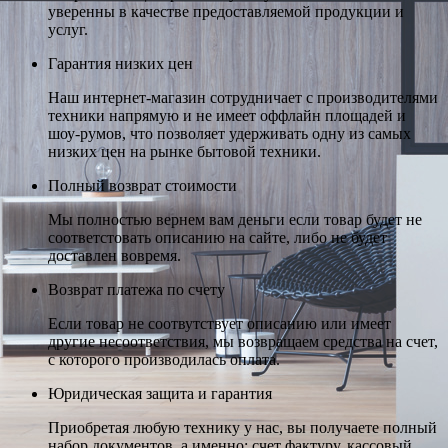
уверенны в качестве предоставляемой продукции и
услуг.
Гарантия низких цен
Наш интернет-магазин сотрудничает с производителями
техники напрямую и не имеет оффлайн площадей и
шоу-румов, что позволяет удерживать одну из самых
низких цен на рынке бытовой техники.
Полный возврат стоимости
Мы полностью вернем вам деньги если товар будет не
соответстовать описанию на сайте, либо не будет
доставлен вовремя.
Возврат платежа по счету
Если товар не соотвутствует описанию или имеет
другие несоответствия, мы возвращаем средства на счет,
с которого производилась оплата.
Юридическая защита и гарантия
Приобретая любую технику у нас, вы получаете полный
набор документов, а именно: счет фактуру, кассовый