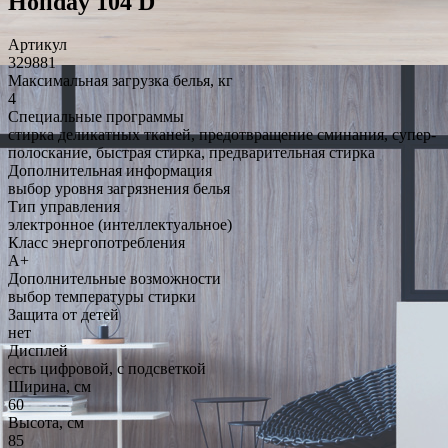
Holiday 104 D
Артикул
329881
Максимальная загрузка белья, кг
4
Специальные программы
стирка деликатных тканей, предотвращение сминания, супер-
полоскание, быстрая стирка, предварительная стирка
Дополнительная информация
выбор уровня загрязнения белья
Тип управления
электронное (интеллектуальное)
Класс энергопотребления
A+
Дополнительные возможности
выбор температуры стирки
Защита от детей
нет
Дисплей
есть цифровой, с подсветкой
Ширина, см
60
Высота, см
85