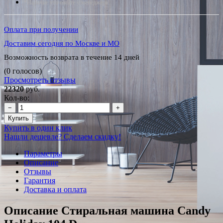
*Наличие уточняйте у менеджера
Оплата при получении
Доставим сегодня по Москве и МО
Возможность возврата в течение 14 дней
(0 голосов)
Просмотреть отзывы
22320
руб.
Кол-во:
−
+
Купить
Купить в один клик
Нашли дешевле? Сделаем скидку!
Параметры
Описание
Отзывы
Гарантия
Доставка и оплата
Описание Стиральная машина Candy