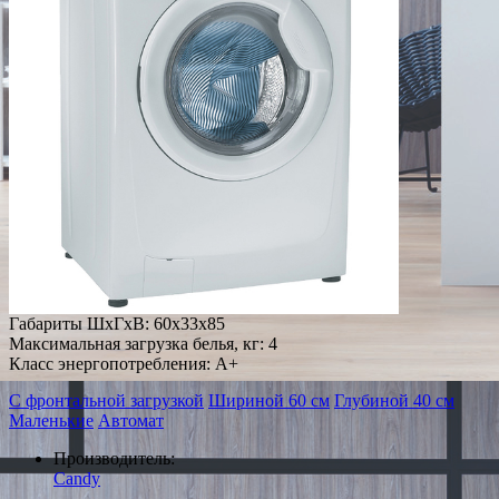
Габариты ШxГxВ: 60x33x85
Максимальная загрузка белья, кг: 4
Класс энергопотребления: A+
С фронтальной загрузкой
Шириной 60 см
Глубиной 40 см
Маленькие
Автомат
Производитель:
Candy