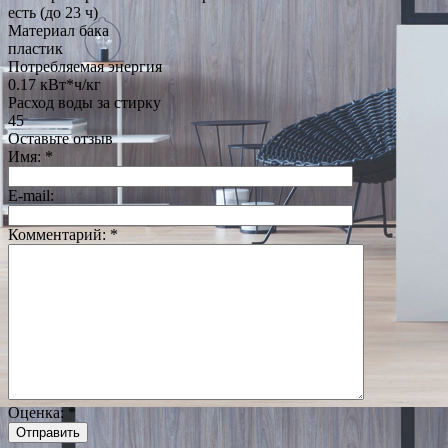
есть (до 23 ч)
Материал бака
пластик
Потребляемая энергия
0.17 кВт*ч/кг
Расход воды за стирку
45
Оставьте отзыв
Имя:
*
E-mail:
Комментарий:
*
Оценка:
*