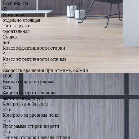
Глубина, см
33
Установка
отдельно стоящая
Тип загрузки
фронтальная
Сушка
нет
Класс эффективности стирки
A
Класс эффективности отжима
C
Скорость вращения при отжиме, об/мин
1000
Выбор скорости отжима
есть
Защита от протечек воды
частичная (корпус)
Контроль дисбаланса
есть
Контроль за уровнем пены
есть
Программа стирки шерсти
есть
Таймер отсрочки начала стирки