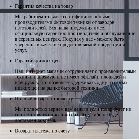
Гарантия качества на товар
Мы работаем только с сертифицированными
производителями бытовой техники от заводов
изготовителей. Вся наша продукция имеет
официальную гарантию производителя и обслуживание
в сервисных центрах. Покупая у нас - можете быть
уверенны в качестве предоставляемой продукции и
услуг.
Гарантия низких цен
Наш интернет-магазин сотрудничает с производителями
техники напрямую и не имеет оффлайн площадей и
шоу-румов, что позволяет удерживать одну из самых
низких цен на рынке бытовой техники.
Полный возврат стоимости
Мы полностью вернем вам деньги если товар будет не
соответстовать описанию на сайте, либо не будет
доставлен вовремя.
Возврат платежа по счету