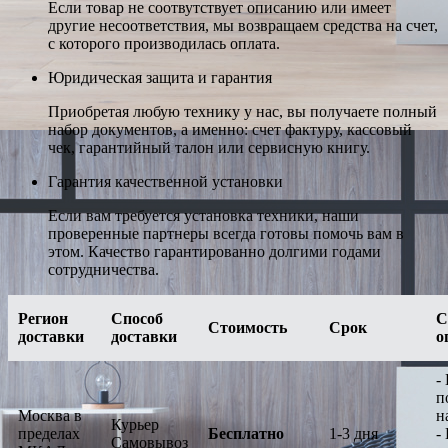
Если товар не соотвутствует описанию или имеет
другие несоответствия, мы возвращаем средства на счет,
с которого производилась оплата.
Юридическая защита и гарантия
Приобретая любую технику у нас, вы получаете полный
набор документов, а именно: счет фактуру, кассовый
чек, гарантийный талон или сервисную книгу.
Гарантия качественной установки
Если вам требуется установка техники, наши
проверенные партнеры всегда готовы помочь вам в
этом. Качество гарантированно долгими годами
сотрудничества.
Регион
Способ
С
Стоимость
Срок
доставки
доставки
о
-
п
Москва в
н
Курьер
пределах
Бесплатно
1-3 дня
-
Самовывоз