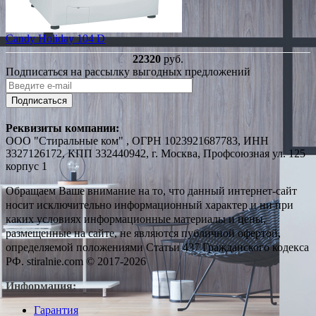
Candy Holiday 104 D
22320
руб.
Подписаться на рассылку выгодных предложений
Подписаться
Реквизиты компании:
ООО "Стиральные ком" , ОГРН 1023921687783, ИНН
3327126172, КПП 332440942, г. Москва, Профсоюзная ул. 125
корпус 1
Обращаем Ваше внимание на то, что данный интернет-сайт
носит исключительно информационный характер и ни при
каких условиях информационные материалы и цены,
размещенные на сайте, не являются публичной офертой,
определяемой положениями Статьи 437 Гражданского кодекса
РФ. stiralnie.com © 2017-2026
Информация:
Гарантия