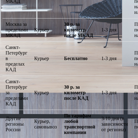
МКАД
п
н
и
Москва за
30 р. за
П
пределами
Курьер
километр
1-3 дня
п
МКАД
после МКАД
н
Санкт-
Петербург
П
в
Курьер
Бесплатно
1-3 дня
п
пределах
н
КАД
Санкт-
Петербург
30 р. за
П
за
Курьер
километр
1-3 дня
п
пределами
после КАД
н
КАД
По тарифам
Другие
3-10 дня (в
Курьер,
любой
П
регионы
зависимости
самовывоз
транспортной
п
России
от региона)
компании