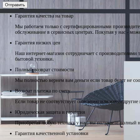
Гарантия качества на товар
Мы работаем только с сертифицированными производител
обслуживание в сервисных центрах. Покупая у нас - може
Гарантия низких цен
Наш интернет-магазин сотрудничает с производителями 
бытовой техники.
Полный возврат стоимости
Мы полностью вернем вам деньги если товар будет не соо
Возврат платежа по счету
Если товар не соотвутствует описанию или имеет другие н
Юридическая защита и гарантия
Приобретая любую технику у нас, вы получаете полный н
Гарантия качественной установки