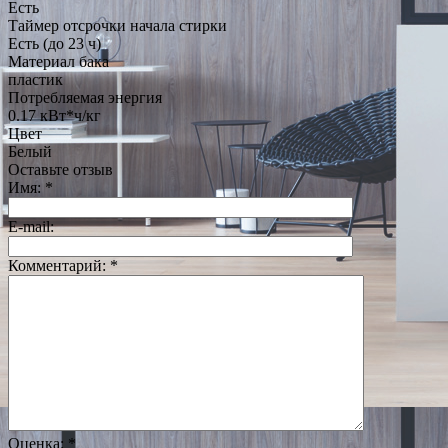
Есть
Таймер отсрочки начала стирки
Есть (до 23 ч)
Материал бака
пластик
Потребляемая энергия
0.17 кВт*ч/кг
Цвет
Белый
Оставьте отзыв
Имя:
*
E-mail:
Комментарий:
*
Оценка:
*