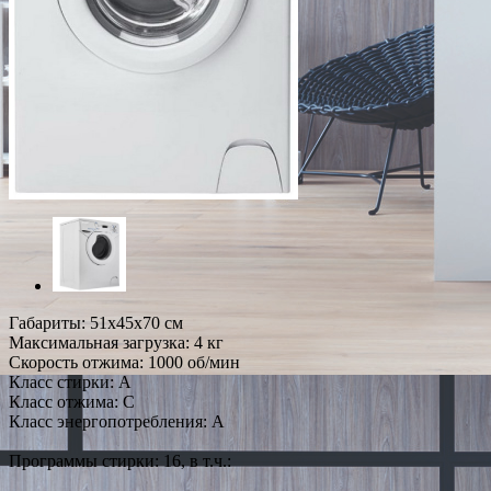
Габариты: 51х45х70 см
Максимальная загрузка: 4 кг
Скорость отжима: 1000 об/мин
Класс стирки: A
Класс отжима: C
Класс энергопотребления: A
Программы стирки: 16, в т.ч.: