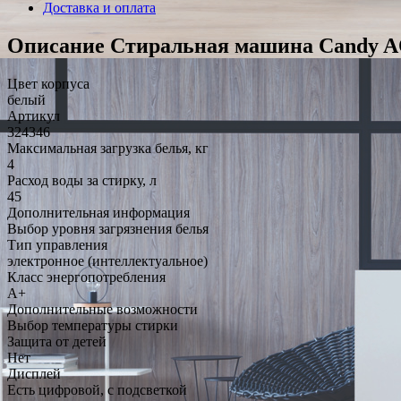
Доставка и оплата
Описание Стиральная машина Candy A
Цвет корпуса
белый
Артикул
324346
Максимальная загрузка белья, кг
4
Расход воды за стирку, л
45
Дополнительная информация
Выбор уровня загрязнения белья
Тип управления
электронное (интеллектуальное)
Класс энергопотребления
A+
Дополнительные возможности
Выбор температуры стирки
Защита от детей
Нет
Дисплей
Есть цифровой, с подсветкой