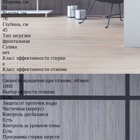
Ширина, см
51
Высота, см
70
Глубина, см
45
Тип загрузки
фронтальная
Сушка
нет
Класс эффективности стирки
a
Класс эффективности отжима
c
Скорость вращения при отжиме, об/мин
1000
Выбор скорости отжима
Есть
Защита от протечек воды
Частичная (корпус)
Контроль дисбаланса
Есть
Контроль за уровнем пены
Есть
Программа стирки шерсти