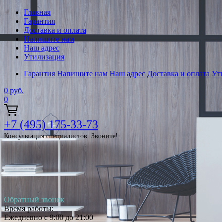
Главная
Гарантия
Доставка и оплата
Напишите нам
Наш адрес
Утилизация
Гарантия
Напишите нам
Наш адрес
Доставка и оплата
Ут
0
руб.
0
+7 (495) 175-33-73
Консультация специалистов. Звоните!
Обратный звонок
Время работы:
Ежедневно с 9:00 до 21:00