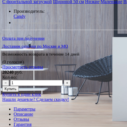
С фронтальной загрузкой
Шириной 50 см
Низкие
Маленькие
В
Производитель:
Candy
*Наличие уточняйте у менеджера
Оплата при получении
Доставим сегодня по Москве и МО
Возможность возврата в течение 14 дней
(0 голосов)
Просмотреть отзывы
20240
руб.
Кол-во:
−
+
Купить
Купить в один клик
Нашли дешевле? Сделаем скидку!
Параметры
Описание
Отзывы
Гарантия