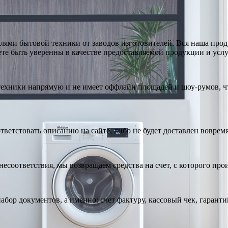
ями бытовой техники от заводов изготовителей. Вся наша про
те быть уверенны в качестве предоставляемой продукции и услу
техники напрямую и не имеет оффлайн площадей и шоу-румов, чт
тветстовать описанию на сайте, либо не будет доставлен вовремя
есоответствия, мы возвращаем средства на счет, с которого про
абор документов, а именно: счет фактуру, кассовый чек, гарант