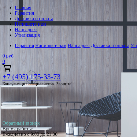
Главная
Гарантия
Доставка и оплата
Напишите нам
Наш адрес
Утилизация
Гарантия
Напишите нам
Наш адрес
Доставка и оплата
Ут
0
руб.
0
+7 (495) 175-33-73
Консультация специалистов. Звоните!
Обратный звонок
Время работы:
Ежедневно с 9:00 до 21:00