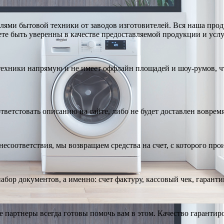
ями бытовой техники от заводов изготовителей. Вся наша про
те быть уверенны в качестве предоставляемой продукции и услу
техники напрямую и не имеет оффлайн площадей и шоу-румов, чт
тветстовать описанию на сайте, либо не будет доставлен вовремя
есоответствия, мы возвращаем средства на счет, с которого про
абор документов, а именно: счет фактуру, кассовый чек, гарант
е партнеры всегда готовы помочь вам в этом. Качество гарантир