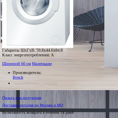
Габариты ШxГxВ: 59.8x44.6x84.8
Класс энергопотребления: A
Шириной 60 см
Маленькие
Производитель:
Bosch
*Наличие уточняйте у менеджера
Оплата при получении
Доставим сегодня по Москве и МО
Возможность возврата в течение 14 дней