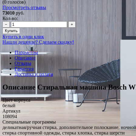
(0 голосов)
Просмотреть отзывы
73010
руб.
Кол-во:
−
+
Купить
Купить в один клик
Нашли дешевле? Сделаем скидку!
Параметры
Описание
Отзывы
Гарантия
Доставка и оплата
Описание Стиральная машина Bosch W
Цвет корпуса
белый
Артикул
108094
Специальные программы
деликатная/ручная стирка, дополнительное полоскание, ночной
стирка спортивной одежды, стирка хлопка, стирка шерсти