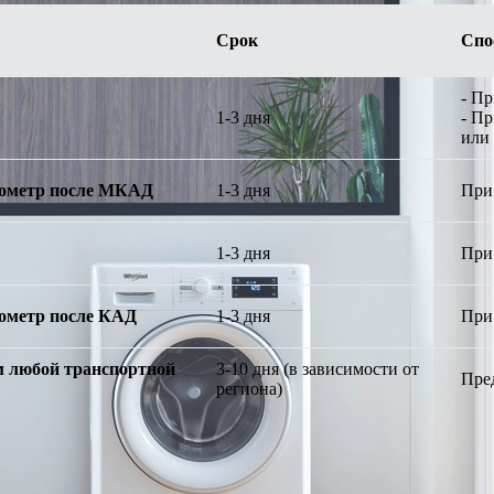
Срок
Спо
- П
1-3 дня
- П
или
илометр после МКАД
1-3 дня
При
1-3 дня
При
илометр после КАД
1-3 дня
При
 любой транспортной
3-10 дня (в зависимости от
Пре
региона)