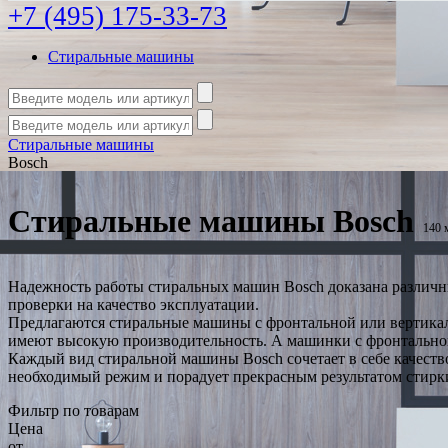
+7 (495) 175-33-73
Стиральные машины
Стиральные машины
Bosch
Стиральные машины Bosch
140 
Надежность работы стиральных машин Bosch доказана различн
проверки на качество эксплуатации.
Предлагаются стиральные машины с фронтальной или вертикал
имеют высокую производительность. А машинки с фронтальной 
Каждый вид стиральной машины Bosch сочетает в себе качеств
необходимый режим и порадует прекрасным результатом стирк
Фильтр по товарам
Цена
от