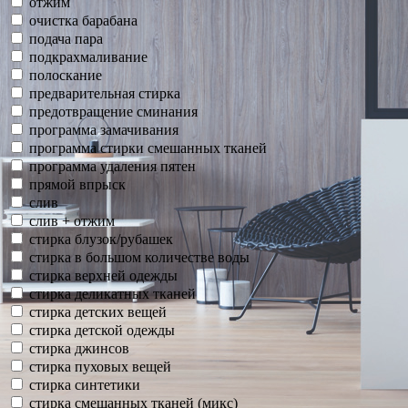
отжим
очистка барабана
подача пара
подкрахмаливание
полоскание
предварительная стирка
предотвращение сминания
программа замачивания
программа стирки смешанных тканей
программа удаления пятен
прямой впрыск
слив
слив + отжим
стирка блузок/рубашек
стирка в большом количестве воды
стирка верхней одежды
стирка деликатных тканей
стирка детских вещей
стирка детской одежды
стирка джинсов
стирка пуховых вещей
стирка синтетики
стирка смешанных тканей (микс)