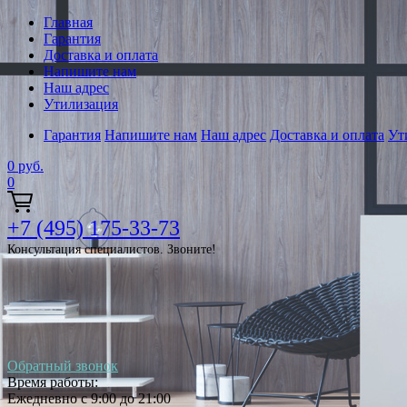
Главная
Гарантия
Доставка и оплата
Напишите нам
Наш адрес
Утилизация
Гарантия
Напишите нам
Наш адрес
Доставка и оплата
Ут
0
руб.
0
+7 (495) 175-33-73
Консультация специалистов. Звоните!
Обратный звонок
Время работы:
Ежедневно с 9:00 до 21:00