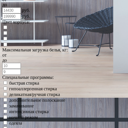
до
руб.
руб.
Цвет корпуса:
Максимальная загрузка белья, кг:
от
до
Специальные программы:
быстрая стирка
гипоаллергенная стирка
деликатная/ручная стирка
дополнительное полоскание
замачивание
интенсивная стирка
ночной режим
одеяла