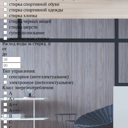
стирка спортивной обуви
стирка спортивной одежды
стирка хлопка
стирка черных вещей
стирка шерсти
супер-полоскание
экономичная стирка
Расход воды за стирку, л:
от
до
Тип управления:
сенсорное (интеллектуальное)
электронное (интеллектуальное)
Класс энергопотребления:
A
A+
A++
A+++
B
C
С