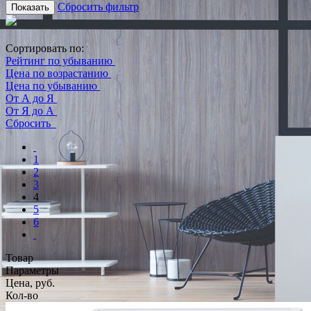
Сбросить фильтр
Показать
Сортировать по:
Рейтинг по убыванию
Цена по возрастанию
Цена по убыванию
От А до Я
От Я до А
Сбросить
1
2
3
4
5
6
Товар
Параметры
Цена, руб.
Кол-во