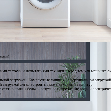
моделей
ыми тестами и испытаниями техники. Перед тем как машинка ок
ьной загрузкой. Компактные машинки с вертикальной загрузкой 
загрузкой легко встроить даже в кухонный гарнитур.
о отстирывания белья и разумное потребление воды и электриче
и.