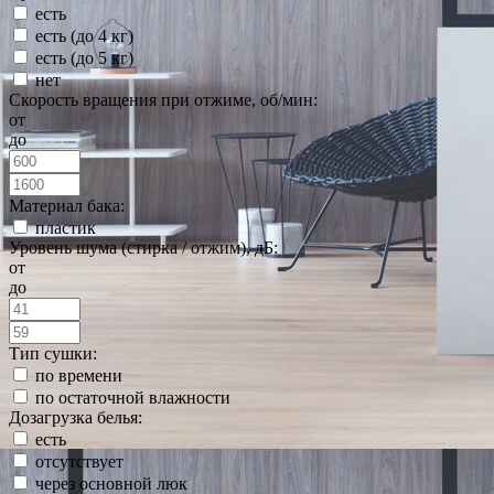
есть
есть (до 4 кг)
есть (до 5 кг)
нет
Скорость вращения при отжиме, об/мин:
от
до
Материал бака:
пластик
Уровень шума (стирка / отжим), дБ:
от
до
Тип сушки:
по времени
по остаточной влажности
Дозагрузка белья:
есть
отсутствует
через основной люк