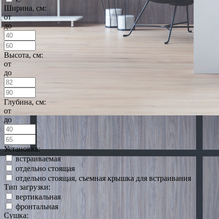
Ширина, см:
от
до
Высота, см:
от
до
Глубина, см:
от
до
Установка:
встраиваемая
отдельно стоящая
отдельно стоящая, съемная крышка для встраивания
Тип загрузки:
вертикальная
фронтальная
Сушка: