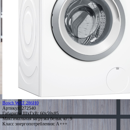
Bosch WAT 286H0
Артикул:
272540
Габариты ШxГxВ: 60x59x85
Максимальная загрузка белья, кг: 9
Класс энергопотребления: A+++