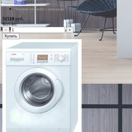
Bosch
*Наличие уточняйте у менеджера
51510
руб.
Кол-во:
−
+
Купить