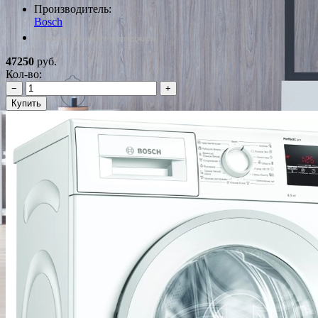
Производитель:
Bosch
*Наличие уточняйте у менеджера
47250
руб.
Кол-во:
−
+
Купить