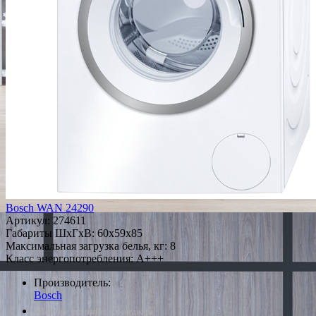
Bosch WAN 24290
Артикул:
274611
Габариты ШxГxВ: 60x59x85
Максимальная загрузка белья, кг: 8
Класс энергопотребления: A+++
Производитель:
Bosch
*Наличие уточняйте у менеджера