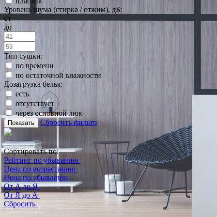
пластик
Уровень шума (стирка / отжим), дБ:
от
до
Тип сушки:
по времени
по остаточной влажности
Дозагрузка белья:
есть
отсутствует
через основной люк
Сбросить фильтр
Показать
Сортировать по:
Рейтинг по убыванию
Цена по возрастанию
Цена по убыванию
От А до Я
От Я до А
Сбросить