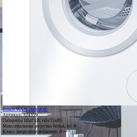
Bosch WAN 20060OE
Артикул:
324359
Габариты ШxГxВ: 60x55x85
Максимальная загрузка белья, кг: 8
Класс энергопотребления: A+++