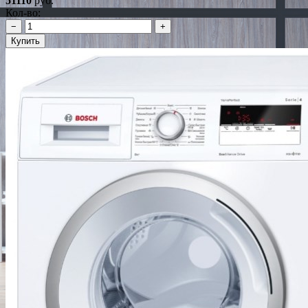
51110
руб.
Кол-во:
−
+
Купить