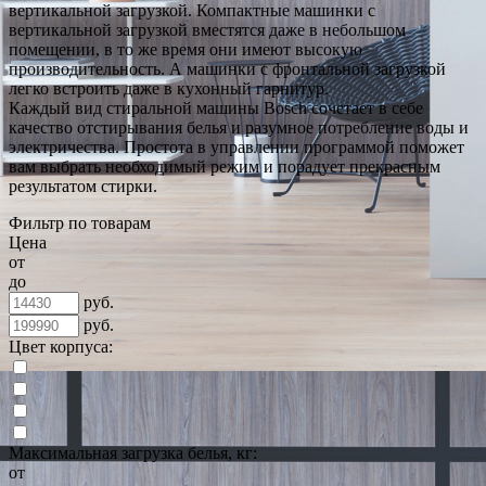
вертикальной загрузкой. Компактные машинки с
вертикальной загрузкой вместятся даже в небольшом
помещении, в то же время они имеют высокую
производительность. А машинки с фронтальной загрузкой
легко встроить даже в кухонный гарнитур.
Каждый вид стиральной машины Bosch сочетает в себе
качество отстирывания белья и разумное потребление воды и
электричества. Простота в управлении программой поможет
вам выбрать необходимый режим и порадует прекрасным
результатом стирки.
Фильтр по товарам
Цена
от
до
руб.
руб.
Цвет корпуса:
Максимальная загрузка белья, кг:
от