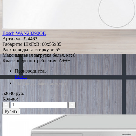
Bosch WAN28290OE
Артикул:
324463
Габариты ШxГxВ: 60x55x85
Расход воды за стирку, л: 55
Максимальная загрузка белья, кг: 8
Класс энергопотребления: A+++
Производитель:
Bosch
*Наличие уточняйте у менеджера
52630
руб.
Кол-во:
−
+
Купить