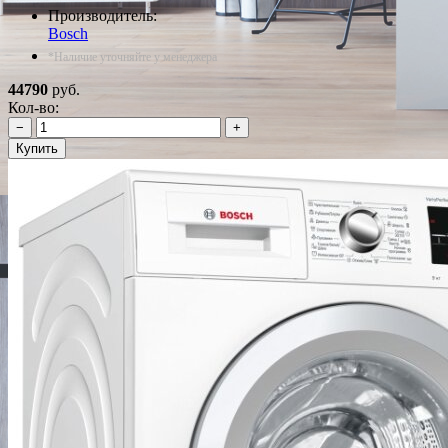
Производитель:
Bosch
*Наличие уточняйте у менеджера
44790
руб.
Кол-во:
−
+
Купить