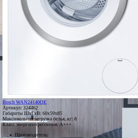
Bosch WAN24140OE
Артикул:
324462
Габариты ШxГxВ: 60x59x85
Максимальная загрузка белья, кг: 8
Класс энергопотребления: A+++
Производитель: