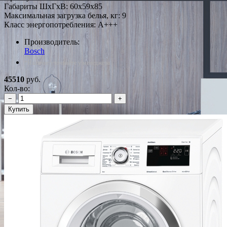
Габариты ШxГxВ: 60x59x85
Максимальная загрузка белья, кг: 9
Класс энергопотребления: A+++
Производитель:
Bosch
*Наличие уточняйте у менеджера
45510
руб.
Кол-во:
−
+
Купить