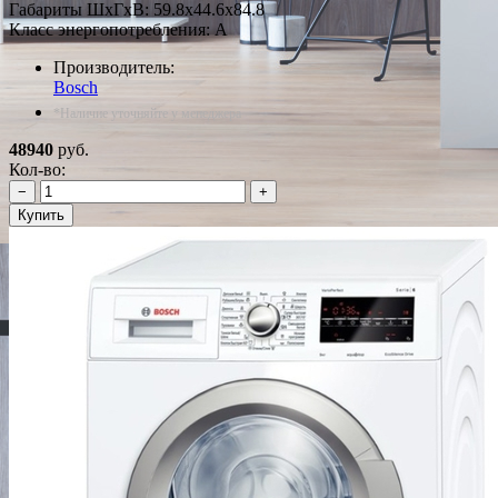
Габариты ШxГxВ: 59.8x44.6x84.8
Класс энергопотребления: A
Производитель:
Bosch
*Наличие уточняйте у менеджера
48940
руб.
Кол-во:
−
+
Купить