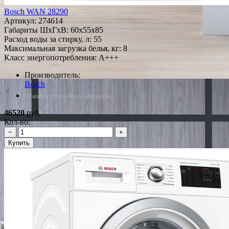
Bosch WAN 28290
Артикул:
274614
Габариты ШxГxВ: 60x55x85
Расход воды за стирку, л: 55
Максимальная загрузка белья, кг: 8
Класс энергопотребления: A+++
Производитель:
Bosch
*Наличие уточняйте у менеджера
46520
руб.
Кол-во:
−
+
Купить