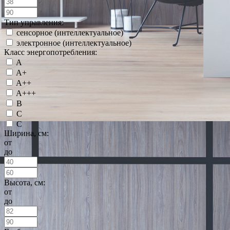
Тип управления:
сенсорное (интеллектуальное)
электронное (интеллектуальное)
Класс энергопотребления:
A
A+
A++
A+++
B
C
С
Ширина, см:
от
до
Высота, см:
от
до