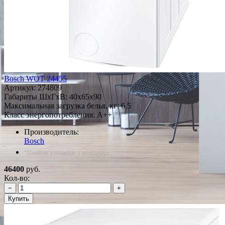
Bosch WOT 24455
Артикул:
274809
Габариты ШxГxВ: 40x65x90
Максимальная загрузка белья, кг: 6.5
Класс энергопотребления: A++
Производитель:
Bosch
*Наличие уточняйте у менеджера
46400
руб.
Кол-во:
−
+
Купить