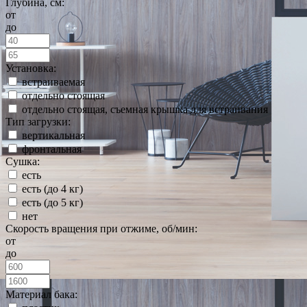
Глубина, см:
от
до
Установка:
встраиваемая
отдельно стоящая
отдельно стоящая, съемная крышка для встраивания
Тип загрузки:
вертикальная
фронтальная
Сушка:
есть
есть (до 4 кг)
есть (до 5 кг)
нет
Скорость вращения при отжиме, об/мин:
от
до
Материал бака: