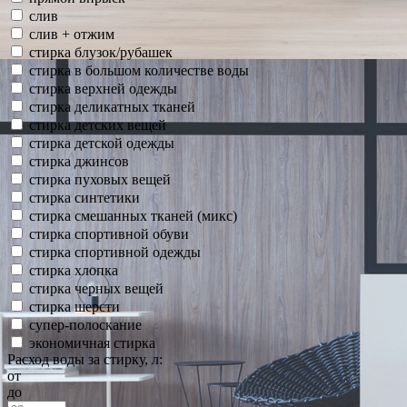
слив
слив + отжим
стирка блузок/рубашек
стирка в большом количестве воды
стирка верхней одежды
стирка деликатных тканей
стирка детских вещей
стирка детской одежды
стирка джинсов
стирка пуховых вещей
стирка синтетики
стирка смешанных тканей (микс)
стирка спортивной обуви
стирка спортивной одежды
стирка хлопка
стирка черных вещей
стирка шерсти
супер-полоскание
экономичная стирка
Расход воды за стирку, л:
от
до