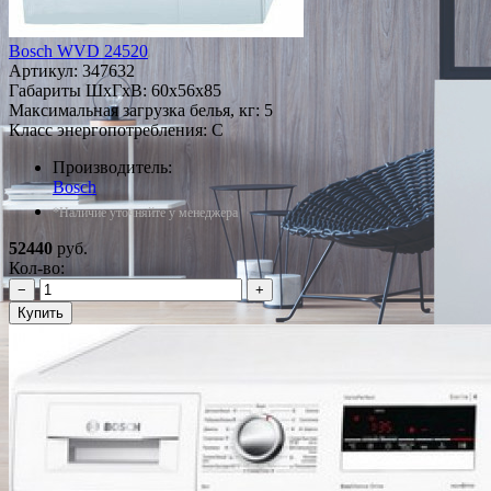
Bosch WVD 24520
Артикул:
347632
Габариты ШxГxВ: 60x56x85
Максимальная загрузка белья, кг: 5
Класс энергопотребления: C
Производитель:
Bosch
*Наличие уточняйте у менеджера
52440
руб.
Кол-во:
−
+
Купить