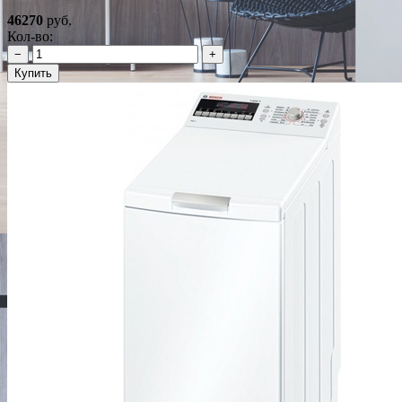
46270
руб.
Кол-во:
−
+
Купить