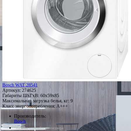
Bosch WAT 28541
Артикул:
274625
Габариты ШxГxВ: 60x59x85
Максимальная загрузка белья, кг: 9
Класс энергопотребления: A+++
Производитель:
Bosch
*Наличие уточняйте у менеджера