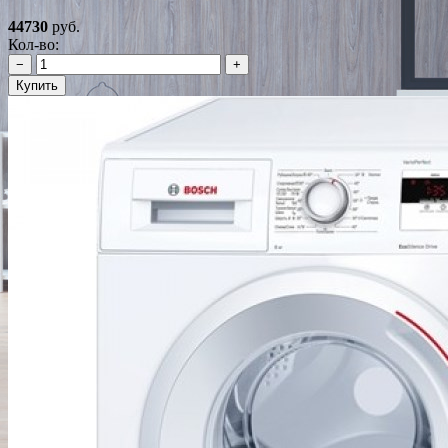
44730
руб.
Кол-во:
−
+
Купить