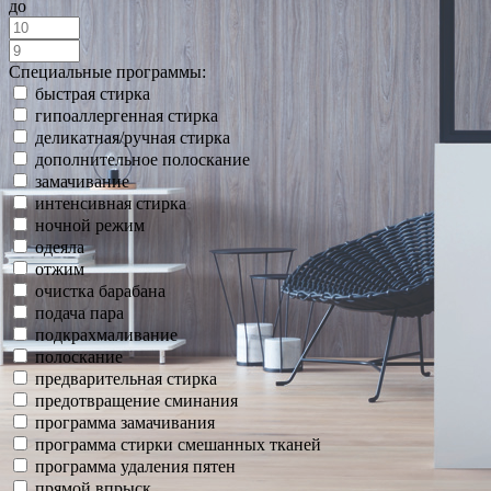
до
Специальные программы:
быстрая стирка
гипоаллергенная стирка
деликатная/ручная стирка
дополнительное полоскание
замачивание
интенсивная стирка
ночной режим
одеяла
отжим
очистка барабана
подача пара
подкрахмаливание
полоскание
предварительная стирка
предотвращение сминания
программа замачивания
программа стирки смешанных тканей
программа удаления пятен
прямой впрыск