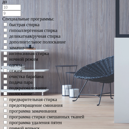
до
Специальные программы:
быстрая стирка
гипоаллергенная стирка
деликатная/ручная стирка
дополнительное полоскание
замачивание
интенсивная стирка
ночной режим
одеяла
отжим
очистка барабана
подача пара
подкрахмаливание
полоскание
предварительная стирка
предотвращение сминания
программа замачивания
программа стирки смешанных тканей
программа удаления пятен
прямой впрыск