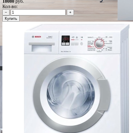
18080
руб.
Кол-во:
−
+
Купить