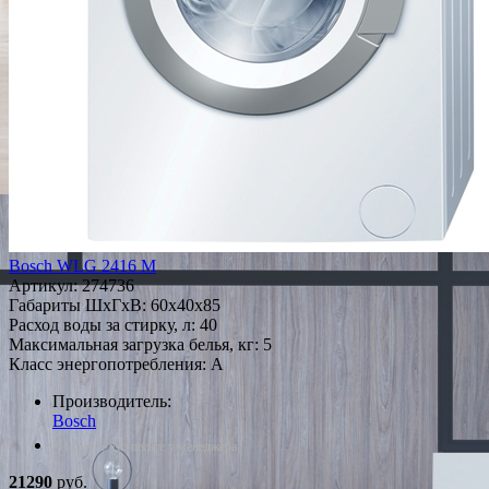
Bosch WLG 2416 M
Артикул:
274736
Габариты ШxГxВ: 60x40x85
Расход воды за стирку, л: 40
Максимальная загрузка белья, кг: 5
Класс энергопотребления: A
Производитель:
Bosch
*Наличие уточняйте у менеджера
21290
руб.