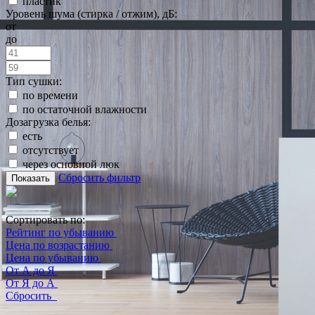
пластик
Уровень шума (стирка / отжим), дБ:
от
до
Тип сушки:
по времени
по остаточной влажности
Дозагрузка белья:
есть
отсутствует
через основной люк
Сбросить фильтр
Показать
Сортировать по:
Рейтинг по убыванию
Цена по возрастанию
Цена по убыванию
От А до Я
От Я до А
Сбросить