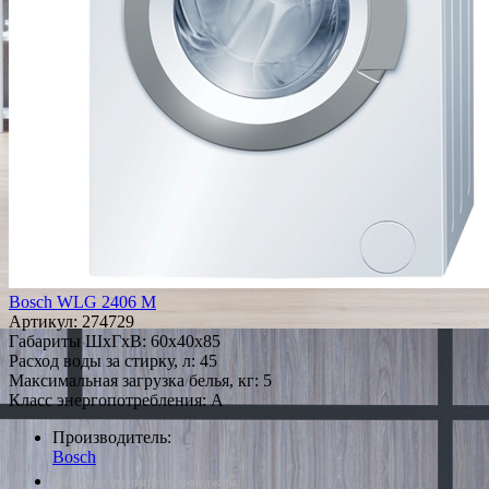
Bosch WLG 2406 M
Артикул:
274729
Габариты ШxГxВ: 60x40x85
Расход воды за стирку, л: 45
Максимальная загрузка белья, кг: 5
Класс энергопотребления: A
Производитель:
Bosch
*Наличие уточняйте у менеджера