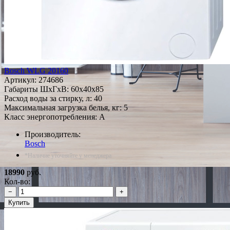
Bosch WLG 20160
Артикул:
274686
Габариты ШxГxВ: 60x40x85
Расход воды за стирку, л: 40
Максимальная загрузка белья, кг: 5
Класс энергопотребления: A
Производитель:
Bosch
*Наличие уточняйте у менеджера
18990
руб.
Кол-во:
−
+
Купить