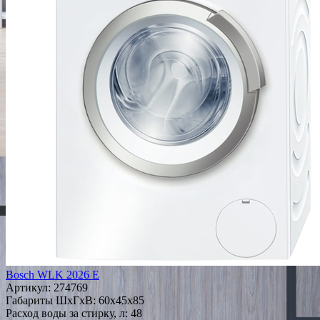
Bosch WLK 2026 E
Артикул:
274769
Габариты ШxГxВ: 60x45x85
Расход воды за стирку, л: 48