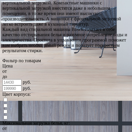
вертикальной загрузкой. Компактные машинки с
вертикальной загрузкой вместятся даже в небольшом
помещении, в то же время они имеют высокую
производительность. А машинки с фронтальной загрузкой
легко встроить даже в кухонный гарнитур.
Каждый вид стиральной машины Bosch сочетает в себе
качество отстирывания белья и разумное потребление воды и
электричества. Простота в управлении программой поможет
вам выбрать необходимый режим и порадует прекрасным
результатом стирки.
Фильтр по товарам
Цена
от
до
руб.
руб.
Цвет корпуса:
Максимальная загрузка белья, кг:
от