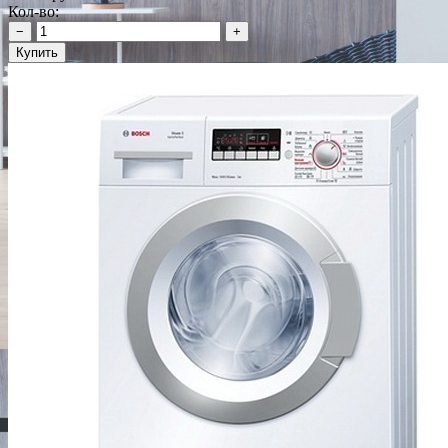
Кол-во:
−
+
Купить