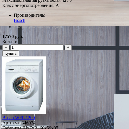
Максимальная загрузка белья, кг: 5
Класс энергопотребления: A
Производитель:
Bosch
*Наличие уточняйте у менеджера
17570
руб.
Кол-во:
−
+
Купить
Bosch WFL 1200
Артикул:
346974
Габариты ШxГxВ: 60x59x85