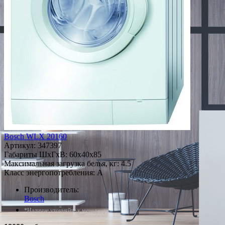
Bosch WLX 20160
Артикул:
347397
Габариты ШxГxВ: 60x40x85
Максимальная загрузка белья, кг: 4.5
Класс энергопотребления: A
Производитель:
Bosch
*Наличие уточняйте у менеджера