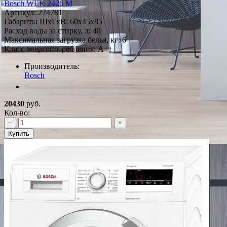
Bosch WLK 2426 M
Артикул:
274781
Габариты ШxГxВ: 60x45x85
Расход воды за стирку, л: 48
Максимальная загрузка белья, кг: 6
Класс энергопотребления: A++
Производитель:
Bosch
*Наличие уточняйте у менеджера
20430
руб.
Кол-во:
−
+
Купить