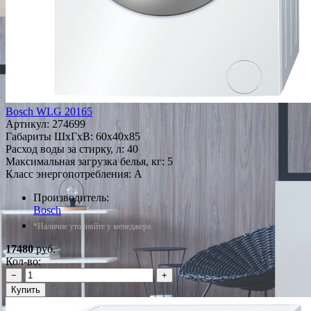
Bosch WLG 20165
Артикул:
274699
Габариты ШxГxВ: 60x40x85
Расход воды за стирку, л: 40
Максимальная загрузка белья, кг: 5
Класс энергопотребления: A
Производитель:
Bosch
*Наличие уточняйте у менеджера
17480
руб.
Кол-во:
−
+
Купить