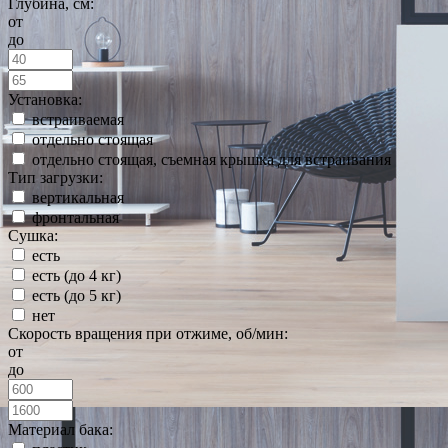
Глубина, см:
от
до
Установка:
встраиваемая
отдельно стоящая
отдельно стоящая, съемная крышка для встраивания
Тип загрузки:
вертикальная
фронтальная
Сушка:
есть
есть (до 4 кг)
есть (до 5 кг)
нет
Скорость вращения при отжиме, об/мин:
от
до
Материал бака: