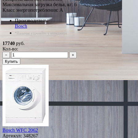
Максимальная загрузка белья, кг: 6
Класс энергопотребления: A
Производитель:
Bosch
*Наличие уточняйте у менеджера
17740
руб.
Кол-во:
−
+
Купить
Bosch WFC 2062
Артикул:
348267