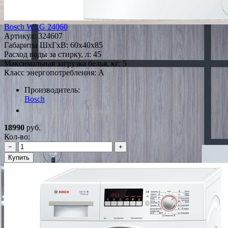
Bosch WLG 24060
Артикул:
324607
Габариты ШxГxВ: 60x40x85
Расход воды за стирку, л: 45
Максимальная загрузка белья, кг: 5
Класс энергопотребления: A
Производитель:
Bosch
*Наличие уточняйте у менеджера
18990
руб.
Кол-во:
−
+
Купить