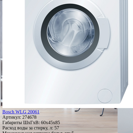
Bosch WLG 20061
Артикул:
274678
Габариты ШxГxВ: 60x45x85
Расход воды за стирку, л: 57