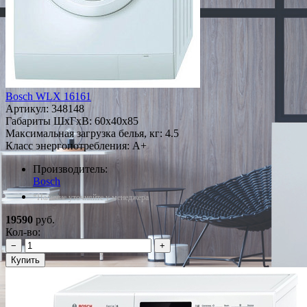
Bosch WLX 16161
Артикул:
348148
Габариты ШxГxВ: 60x40x85
Максимальная загрузка белья, кг: 4.5
Класс энергопотребления: A+
Производитель:
Bosch
*Наличие уточняйте у менеджера
19590
руб.
Кол-во:
−
+
Купить