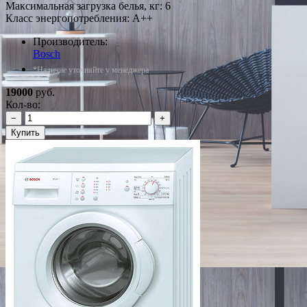
Максимальная загрузка белья, кг: 6
Класс энергопотребления: A++
Производитель:
Bosch
*Наличие уточняйте у менеджера
19000
руб.
Кол-во:
−
+
Купить