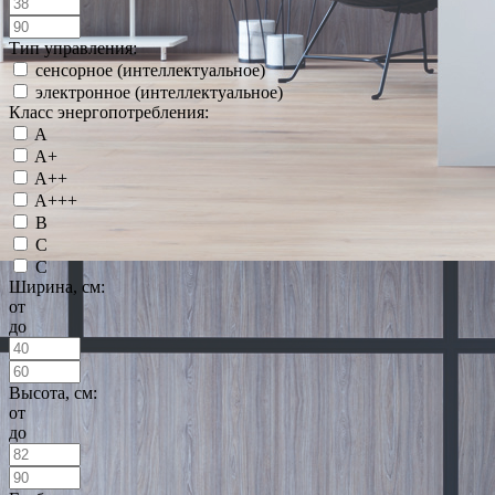
Тип управления:
сенсорное (интеллектуальное)
электронное (интеллектуальное)
Класс энергопотребления:
A
A+
A++
A+++
B
C
С
Ширина, см:
от
до
Высота, см:
от
до