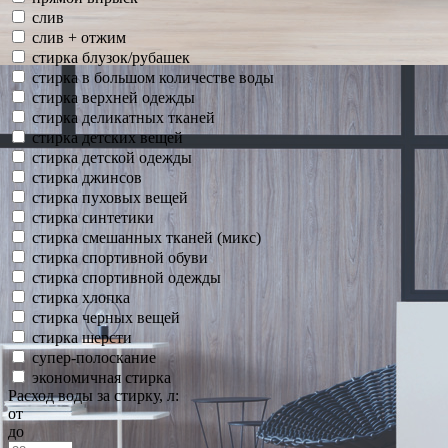
слив
слив + отжим
стирка блузок/рубашек
стирка в большом количестве воды
стирка верхней одежды
стирка деликатных тканей
стирка детских вещей
стирка детской одежды
стирка джинсов
стирка пуховых вещей
стирка синтетики
стирка смешанных тканей (микс)
стирка спортивной обуви
стирка спортивной одежды
стирка хлопка
стирка черных вещей
стирка шерсти
супер-полоскание
экономичная стирка
Расход воды за стирку, л:
от
до