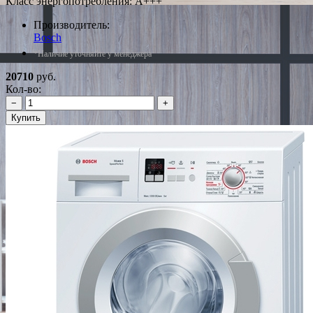
Класс энергопотребления: A+++
Производитель:
Bosch
*Наличие уточняйте у менеджера
20710
руб.
Кол-во:
−
+
Купить