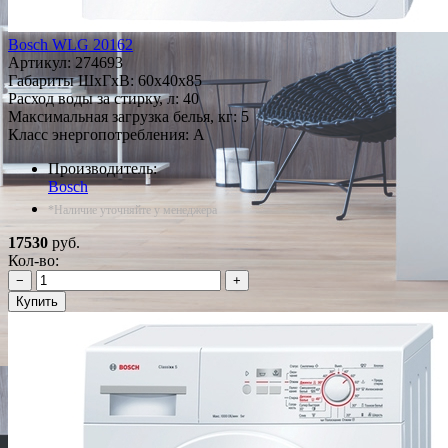
Bosch WLG 20162
Артикул:
274693
Габариты ШxГxВ: 60x40x85
Расход воды за стирку, л: 40
Максимальная загрузка белья, кг: 5
Класс энергопотребления: A
Производитель:
Bosch
*Наличие уточняйте у менеджера
17530
руб.
Кол-во:
−
+
Купить