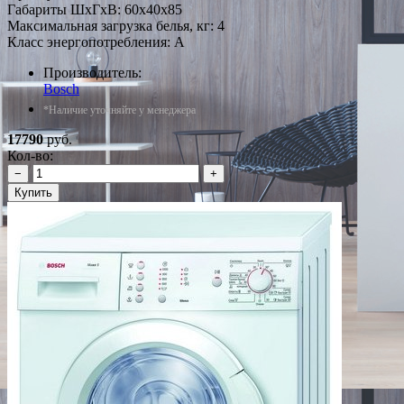
Габариты ШxГxВ: 60x40x85
Максимальная загрузка белья, кг: 4
Класс энергопотребления: A
Производитель:
Bosch
*Наличие уточняйте у менеджера
17790
руб.
Кол-во:
−
+
Купить