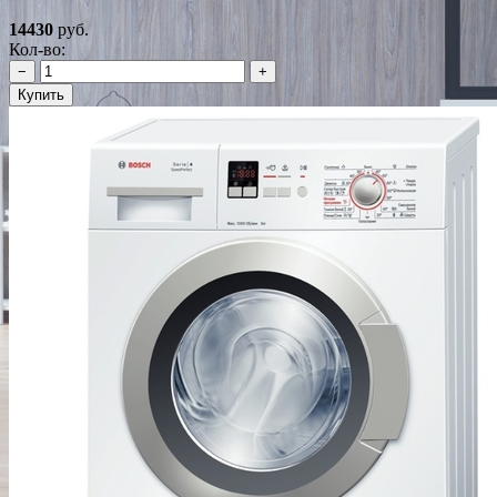
14430
руб.
Кол-во:
−
+
Купить