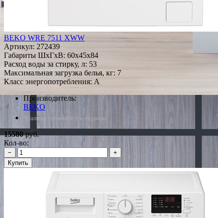
BEKO WRE 7511 XWW
Артикул:
272439
Габариты ШxГxВ: 60x45x84
Расход воды за стирку, л: 53
Максимальная загрузка белья, кг: 7
Класс энергопотребления: A
Производитель:
BEKO
*Наличие уточняйте у менеджера
15580
руб.
Кол-во:
−
+
Купить