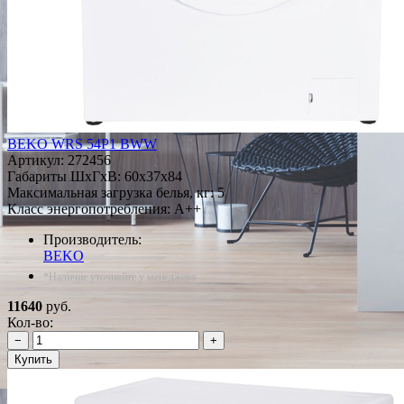
BEKO WRS 54P1 BWW
Артикул:
272456
Габариты ШxГxВ: 60x37x84
Максимальная загрузка белья, кг: 5
Класс энергопотребления: A++
Производитель:
BEKO
*Наличие уточняйте у менеджера
11640
руб.
Кол-во:
−
+
Купить