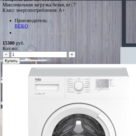
Максимальная загрузка белья, кг: 7
Класс энергопотребления: A+
Производитель:
BEKO
*Наличие уточняйте у менеджера
15380
руб.
Кол-во:
−
+
Купить