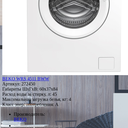
BEKO WRS 4511 BWW
Артикул:
272450
Габариты ШxГxВ: 60x37x84
Расход воды за стирку, л: 45
Максимальная загрузка белья, кг: 4
Класс энергопотребления: A
Производитель:
BEKO
*Наличие уточняйте у менеджера