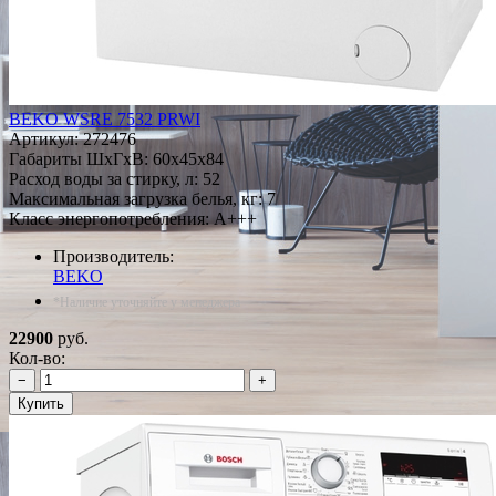
BEKO WSRE 7532 PRWI
Артикул:
272476
Габариты ШxГxВ: 60x45x84
Расход воды за стирку, л: 52
Максимальная загрузка белья, кг: 7
Класс энергопотребления: A+++
Производитель:
BEKO
*Наличие уточняйте у менеджера
22900
руб.
Кол-во:
−
+
Купить