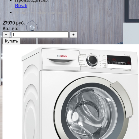
Bosch
*Наличие уточняйте у менеджера
27970
руб.
Кол-во:
−
+
Купить