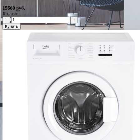
15660
руб.
Кол-во:
−
+
Купить