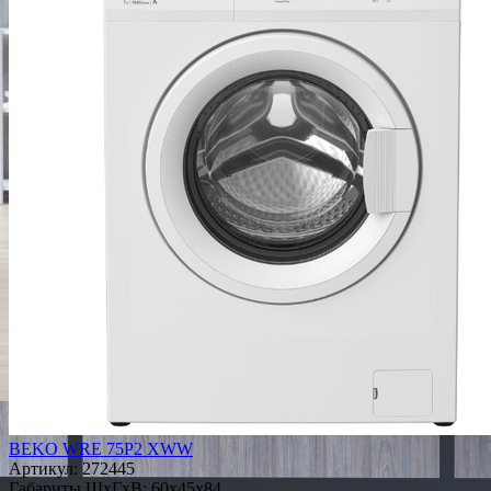
BEKO WRE 75P2 XWW
Артикул:
272445
Габариты ШxГxВ: 60x45x84