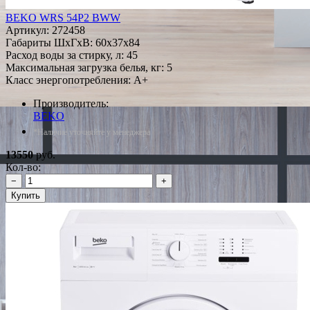
BEKO WRS 54P2 BWW
Артикул:
272458
Габариты ШxГxВ: 60x37x84
Расход воды за стирку, л: 45
Максимальная загрузка белья, кг: 5
Класс энергопотребления: A+
Производитель:
BEKO
*Наличие уточняйте у менеджера
13550
руб.
Кол-во:
−
+
Купить