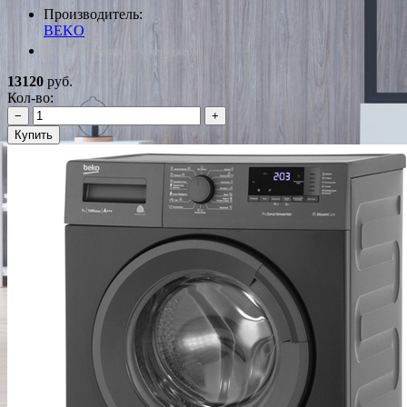
Производитель:
BEKO
*Наличие уточняйте у менеджера
13120
руб.
Кол-во:
−
+
Купить