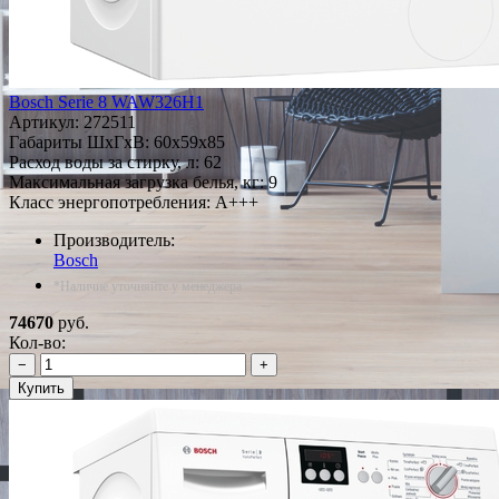
Bosch Serie 8 WAW326H1
Артикул:
272511
Габариты ШxГxВ: 60x59x85
Расход воды за стирку, л: 62
Максимальная загрузка белья, кг: 9
Класс энергопотребления: A+++
Производитель:
Bosch
*Наличие уточняйте у менеджера
74670
руб.
Кол-во:
−
+
Купить