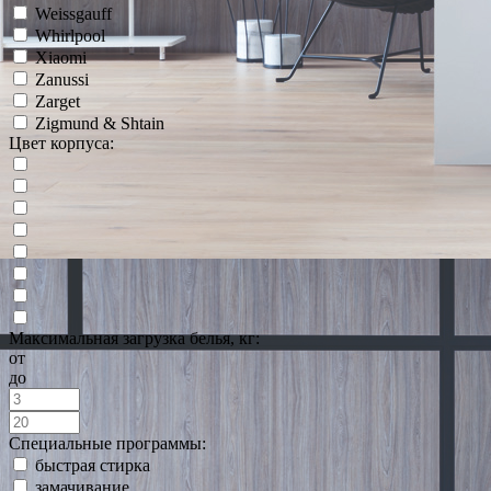
Weissgauff
Whirlpool
Xiaomi
Zanussi
Zarget
Zigmund & Shtain
Цвет корпуса:
Максимальная загрузка белья, кг:
от
до
Специальные программы:
быстрая стирка
замачивание