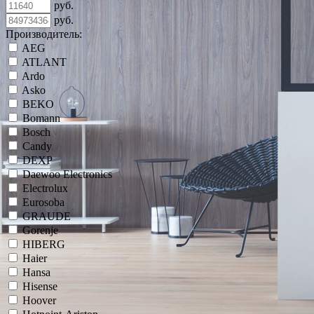
руб.
руб.
Производитель:
AEG
ATLANT
Ardo
Asko
BEKO
Bomann
Bosch
Candy
DEXP
Daewoo Electronics
Electrolux
Eurosoba
GRAUDE
Gorenje
HIBERG
Haier
Hansa
Hisense
Hoover