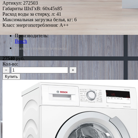
Артикул:
272503
Габариты ШxГxВ: 60x45x85
Расход воды за стирку, л: 41
Максимальная загрузка белья, кг: 6
Класс энергопотребления: A++
Производитель:
Bosch
*Наличие уточняйте у менеджера
27540
руб.
Кол-во:
−
+
Купить