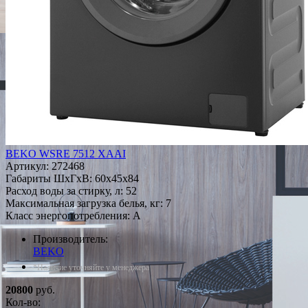
BEKO WSRE 7512 XAAI
Артикул:
272468
Габариты ШxГxВ: 60x45x84
Расход воды за стирку, л: 52
Максимальная загрузка белья, кг: 7
Класс энергопотребления: A
Производитель:
BEKO
*Наличие уточняйте у менеджера
20800
руб.
Кол-во: