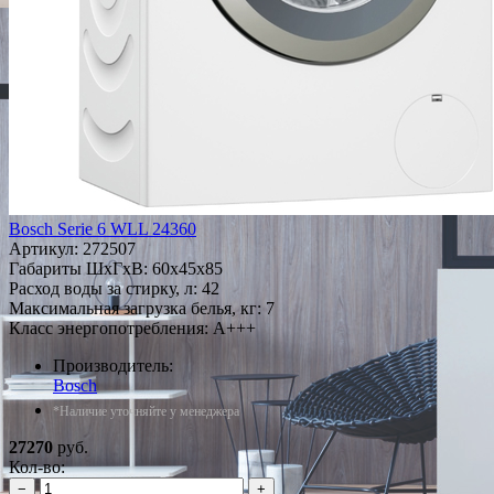
Bosch Serie 6 WLL 24360
Артикул:
272507
Габариты ШxГxВ: 60x45x85
Расход воды за стирку, л: 42
Максимальная загрузка белья, кг: 7
Класс энергопотребления: A+++
Производитель:
Bosch
*Наличие уточняйте у менеджера
27270
руб.
Кол-во:
−
+