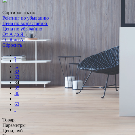
Сортировать по:
Рейтинг по убыванию
Цена по возрастанию
Цена по убыванию
От А до Я
От Я до А
Сбросить
1
...
32
33
34
35
36
...
63
Товар
Параметры
Цена, руб.