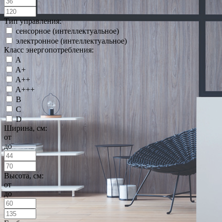
Тип управления:
сенсорное (интеллектуальное)
электронное (интеллектуальное)
Класс энергопотребления:
A
A+
A++
A+++
B
C
D
Ширина, см:
от
до
Высота, см:
от
до