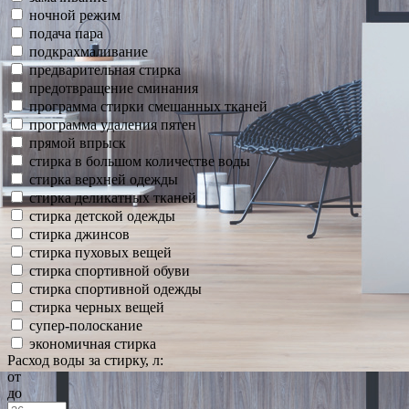
ночной режим
подача пара
подкрахмаливание
предварительная стирка
предотвращение сминания
программа стирки смешанных тканей
программа удаления пятен
прямой впрыск
стирка в большом количестве воды
стирка верхней одежды
стирка деликатных тканей
стирка детской одежды
стирка джинсов
стирка пуховых вещей
стирка спортивной обуви
стирка спортивной одежды
стирка черных вещей
супер-полоскание
экономичная стирка
Расход воды за стирку, л:
от
до