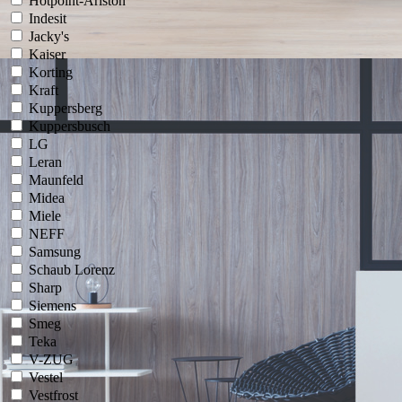
Hotpoint-Ariston
Indesit
Jacky's
Kaiser
Korting
Kraft
Kuppersberg
Kuppersbusch
LG
Leran
Maunfeld
Midea
Miele
NEFF
Samsung
Schaub Lorenz
Sharp
Siemens
Smeg
Teka
V-ZUG
Vestel
Vestfrost