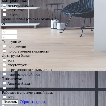
Материал бака:
металлопластик
нерж. сталь
пластик
Уровень шума (стирка / отжим), дБ:
от
до
Тип сушки:
по времени
по остаточной влажности
Дозагрузка белья:
есть
отсутствует
через дополнительный люк
через основной люк
Экосистема:
Amazon Alexa
Google Home
Работает в системе умный дом:
есть
Сбросить фильтр
Показать