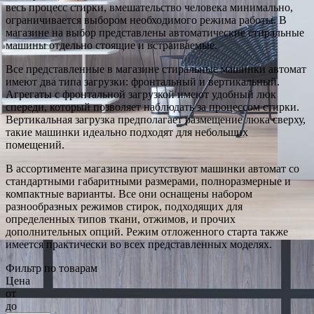
весь процесс стирки, вмешательство человека минимально,
ограничивается выбором необходимого режима работы. В
магазине на выбор представлены автоматические стиральные
машины отдельно стоящие и встраиваемые.
Все представленные в магазине стиральные машинки автомат
имеют два типа загрузки: фронтальный и вертикальный.
Агрегаты с фронтальной загрузкой имеют удобный люк
спереди, который позволяет наблюдать за процессом стирки.
Вертикальная загрузка предполагает размещение люка сверху,
такие машинки идеально подходят для небольших
помещений.
В ассортименте магазина присутствуют машинки автомат со
стандартными габаритными размерами, полноразмерные и
компактные варианты. Все они оснащены набором
разнообразных режимов стирок, подходящих для
определенных типов ткани, отжимов, и прочих
дополнительных опций. Режим отложенного старта также
имеется практически во всех представленных моделях.
Фильтр по товарам
Цена
от
до