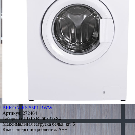
BEKO WRS 55P1 BWW
Артикул:
272464
Габариты ШxГxВ: 60x37x84
Максимальная загрузка белья, кг: 5
Класс энергопотребления: A++